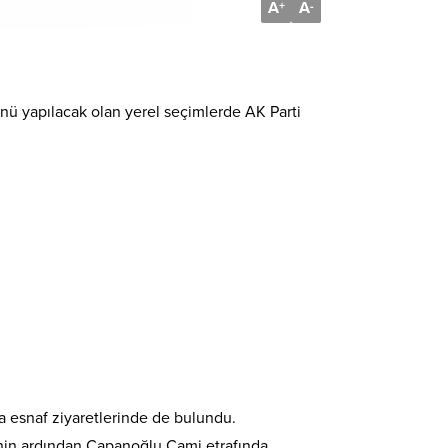
A
A
+
-
ü yapılacak olan yerel seçimlerde AK Parti
a esnaf ziyaretlerinde de bulundu.
isinin ardından Çapanoğlu Cami etrafında