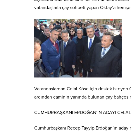
vatandaşlarla çay sohbeti yapan Oktay’a hemşeri
Vatandaşlardan Celal Köse için destek isteyen 
ardından caminin yanında bulunan çay bahçesind
CUMHURBAŞKANI ERDOĞAN’IN ADAYI CELAL
Cumhurbaşkanı Recep Tayyip Erdoğan’ın adayını