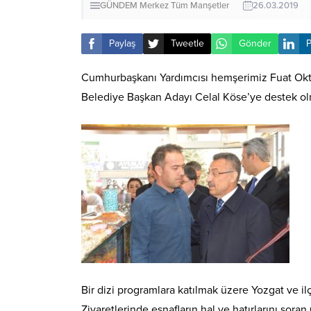
GÜNDEM
Merkez
Tüm Manşetler
26.03.2019
Paylaş
Tweetle
Gönder
P
Cumhurbaşkanı Yardımcısı hemşerimiz Fuat Okta
Belediye Başkan Adayı Celal Köse’ye destek olma
Bir dizi programlara katılmak üzere Yozgat ve i
Ziyaretlerinde esnafların hal ve hatırlarını sor