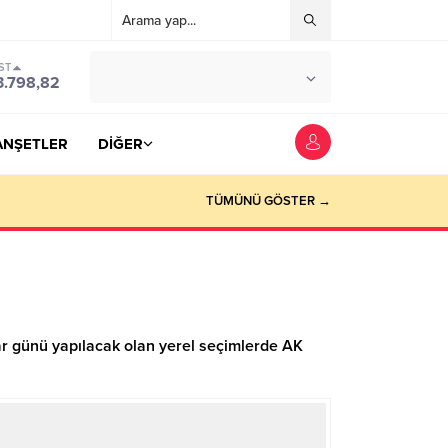
ST
°C
YOZGAT
3.798,82
PARÇALI BULUTLU
ANŞETLER
DİĞER
TÜMÜNÜ GÖSTER →
r günü yapılacak olan yerel seçimlerde AK