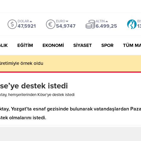
DOLAR
EURO
ALTIN
BI
47,5921
54,9747
6.499,25
1
LIK
EĞİTİM
EKONOMİ
SİYASET
SPOR
TÜM M
üretimiyle örnek oldu
se’ye destek istedi
tay, hemşerilerinden Köse’ye destek istedi
ay, Yozgat’ta esnaf gezisinde bulunarak vatandaşlardan Paza
ek olmalarını istedi.