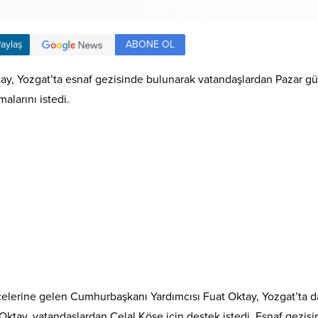
ABONE OL
aylaş
y, Yozgat’ta esnaf gezisinde bulunarak vatandaşlardan Pazar gün
larını istedi.
lçelerine gelen Cumhurbaşkanı Yardımcısı Fuat Oktay, Yozgat’ta d
an Oktay, vatandaşlardan Celal Köse için destek istedi. Esnaf gez