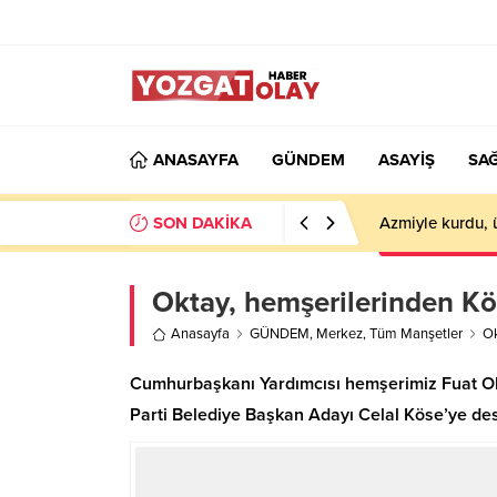
ANASAYFA
GÜNDEM
ASAYİŞ
SAĞ
SON DAKİKA
Azmiyle kurdu, 
Oktay, hemşerilerinden Kö
Anasayfa
GÜNDEM
,
Merkez
,
Tüm Manşetler
Ok
Cumhurbaşkanı Yardımcısı hemşerimiz Fuat Okt
Parti Belediye Başkan Adayı Celal Köse’ye dest