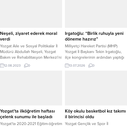
Neşeli, ziyaret ederek moral
Irgatoğlu: “Birlik ruhuyla yeni
verdi
döneme hazırız”
Yozgat Aile ve Sosyal Politikalar İl
Milliyetçi Hareket Partisi (MHP)
Müdürü Abdullah Neşeli, Yozgat
Yozgat İl Başkanı Tekin Irgatoğlu,
Bakım ve Rehabilitasyon Merkezi'ni
ilçe kongrelerinin ardından yaptığı
ziyaret ederek burada kalan
değerlendirmede, teşkilatların birlik
12.08.2023
0
13.07.2026
0
vatandaşlarla bir araya geldi.
ve beraberlik içerisinde yeni
döneme güçlü bir şekilde
hazırlandığını söyledi. Milliyetçi
Hareket Partisi (MHP) Yozgat İl
Başkanlığı, Genel Merkezin kongre
takvimi kapsamında gerçekleştirdiği
ilçe kongrelerinde adeta gövde
gösterisi yaptı. Aydıncık, Saraykent,
Yozgat’ta ilköğretim haftası
Köy okulu basketbol kız takımı
Kadışehri, Çekerek ve...
çelenk sunumu ile başladı
il birincisi oldu
Yozgat’ta 2020-2021 Eğitim-öğretim
Yozgat Gençlik ve Spor İl