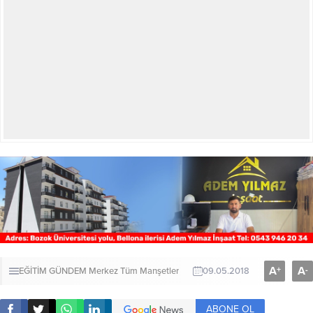
A
A
+
-
EĞİTİM
GÜNDEM
Merkez
Tüm Manşetler
09.05.2018
ABONE OL