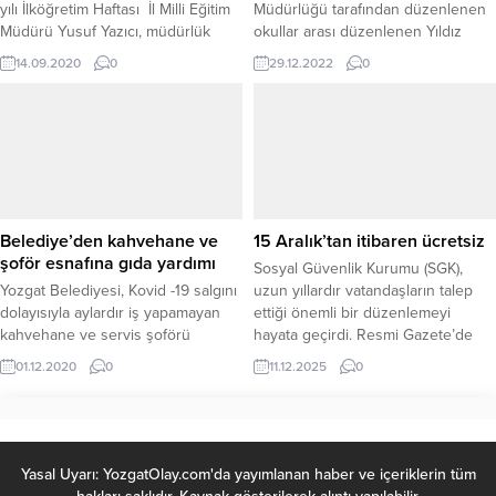
yılı İlköğretim Haftası İl Milli Eğitim
Müdürlüğü tarafından düzenlenen
Müdürü Yusuf Yazıcı, müdürlük
okullar arası düzenlenen Yıldız
yöneticileri ve okul müdürlerinin
Kızlar Basketbol müsabakalarında
14.09.2020
0
29.12.2022
0
katılımı ile düzenlenen Atatürk
Osmanpaşa Ortaokulu il birincisi
anıtına çelen sunumu ile başladı.
oldu.
Belediye’den kahvehane ve
15 Aralık’tan itibaren ücretsiz
şoför esnafına gıda yardımı
Sosyal Güvenlik Kurumu (SGK),
Yozgat Belediyesi, Kovid -19 salgını
uzun yıllardır vatandaşların talep
dolayısıyla aylardır iş yapamayan
ettiği önemli bir düzenlemeyi
kahvehane ve servis şoförü
hayata geçirdi. Resmi Gazete’de
esnafına içerisinde temel gıda
yayımlanan yeni tebliğ ile birlikte,
01.12.2020
0
11.12.2025
0
ihtiyaçların yer aldığı gıda paketleri
uzak ve yakın gözlüğü aynı anda
dağıtacak.
reçete edilen hastalar, 15 Aralık
2025’ten itibaren çok odaklı
gözlüklerini ücretsiz olarak
alabilecek. RESMİ GAZETE’DE
Yasal Uyarı: YozgatOlay.com'da yayımlanan haber ve içeriklerin tüm
YAYIMLANDI 10 Aralık 2025 tarihli