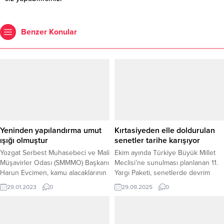
Benzer Konular
Yeninden yapılandırma umut
Kırtasiyeden elle doldurulan
ışığı olmuştur
senetler tarihe karışıyor
Yozgat Serbest Muhasebeci ve Mali
Ekim ayında Türkiye Büyük Millet
Müşavirler Odası (SMMMO) Başkanı
Meclisi’ne sunulması planlanan 11.
Harun Evcimen, kamu alacaklarının
Yargı Paketi, senetlerde devrim
yeniden yapılandırılması ile ilgili
niteliğinde bir yenilik getiriyor.
29.01.2023
0
29.09.2025
0
kısmının özellikle esnafın içinde
Düzenlemeyle birlikte kırtasiyeden
bulunduğu zor ekonomik şartlarda
alınan el yazması senetler dönemi
azda olsa umut ışığı olduğunu
sona eriyor, senetlere filigran ve
söyledi.
karekod zorunluluğu getiriliyor.