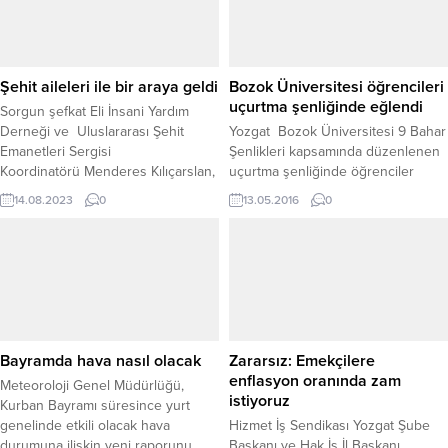
Yeni sistem sayesinde, bir senedin
gerçekliği saniyeler içinde
anlaşılabilecek, sahteciliğin önüne
geçilecek ve mahkemelerdeki dava
Şehit aileleri ile bir araya geldi
Bozok Üniversitesi öğrencileri
süreçleri hızlanacak....
uçurtma şenliğinde eğlendi
Sorgun şefkat Eli İnsani Yardım
Derneği ve Uluslararası Şehit
Yozgat Bozok Üniversitesi 9 Bahar
Emanetleri Sergisi
Şenlikleri kapsamında düzenlenen
Koordinatörü Menderes Kılıçarslan,
uçurtma şenliğinde öğrenciler
tarafından Şehit ailelerine yönelik
eğlendi. Bozok Üniversitesi Sportif
14.08.2023
0
13.05.2016
0
ortaklaşa düzenlenen etkinlikte
Havacılık Kulübü tarafından
manevi bir buluşma yaşandı.
Erdoğan Akdağ Kampüs Alanında
gerçekleştirilen uçurtma şenliğinde
Bozok Üniversitesi Uygulamalı
Anaokulu Kreşi minikleri ve
üniversite öğrencileri ay yıldızlı
uçurtmalarla gökyüzünü
şenlendirdi. Bozok Üniversitesi
Bayramda hava nasıl olacak
Zararsız: Emekçilere
Sportif Havacılık Kulübü Danışman
enflasyon oranında zam
Meteoroloji Genel Müdürlüğü,
Hocası Derya Doğan, 9. Bahar...
istiyoruz
Kurban Bayramı süresince yurt
genelinde etkili olacak hava
Hizmet İş Sendikası Yozgat Şube
durumuna ilişkin yeni raporunu
Başkanı ve Hak İş İl Başkanı