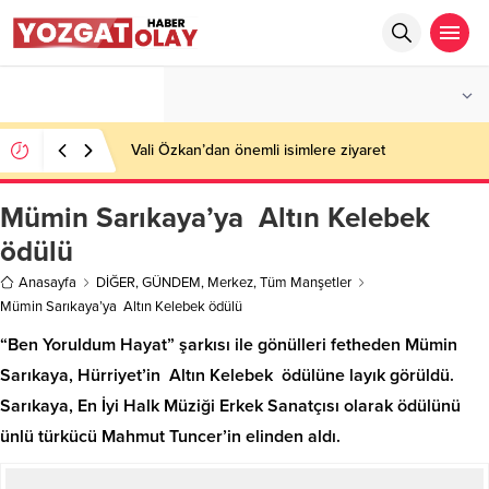
°C
YOZGAT
PARÇALI BULUTLU
Vali Özkan’dan önemli isimlere ziyaret
Mümin Sarıkaya’ya Altın Kelebek
ödülü
Anasayfa
DİĞER
,
GÜNDEM
,
Merkez
,
Tüm Manşetler
Mümin Sarıkaya’ya Altın Kelebek ödülü
“Ben Yoruldum Hayat” şarkısı ile gönülleri fetheden Mümin
Sarıkaya, Hürriyet’in Altın Kelebek ödülüne layık görüldü.
Sarıkaya, En İyi Halk Müziği Erkek Sanatçısı olarak ödülünü
ünlü türkücü Mahmut Tuncer’in elinden aldı.