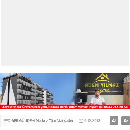
A
A
+
-
DİĞER
GÜNDEM
Merkez
Tüm Manşetler
10.12.2018