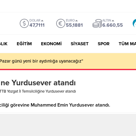
DOLAR
EURO
ALTIN
47,7111
55,1881
6.660,55
LIK
EĞİTİM
EKONOMİ
SİYASET
SPOR
TÜM M
Pazar günü yeni bir aydınlığa uyanacağız”
ine Yurdusever atandı
TB Yozgat İl Temsilciliğine Yurdusever atandı
silciliği görevine Muhammed Emin Yurdusever atandı.