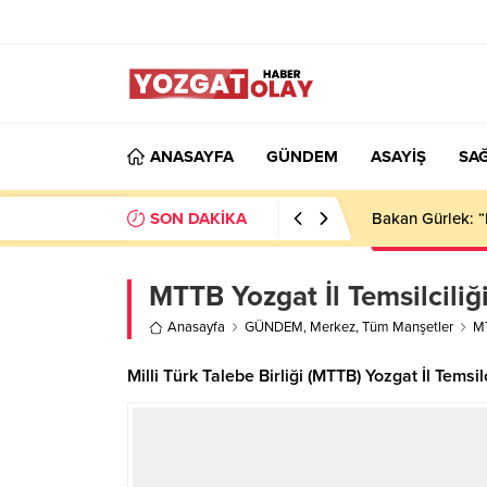
ANASAYFA
GÜNDEM
ASAYİŞ
SAĞ
SON DAKİKA
Bakan Gürlek: “
MTTB Yozgat İl Temsilciliğ
Anasayfa
GÜNDEM
,
Merkez
,
Tüm Manşetler
MT
Milli Türk Talebe Birliği (MTTB) Yozgat İl Tem