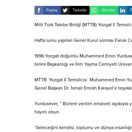
Paylaş
Tweetle
Gönder
P
Milli Türk Talebe Birliği (MTTB) Yozgat İl Tems
Hafta sonu yapılan Genel Kurul sonrası Faruk C
1996 Yozgat doğumlu Muhammed Emin Yurdusever 
birimi Başkanlığı ve İlim Yayma Cemiyeti Ünivers
MTTB Yozgat İl Temsilcisi Muhammed Emin Yurdu
Genel Başkan Dr. İsmail Emrah Karayel’e teşekkü
Yurdusever, “ Bizlere verilen emaneti layıkıyl
hayırlı olsun.
‘Geleceğini kendisi, toplumu ve dünya insanlığı 