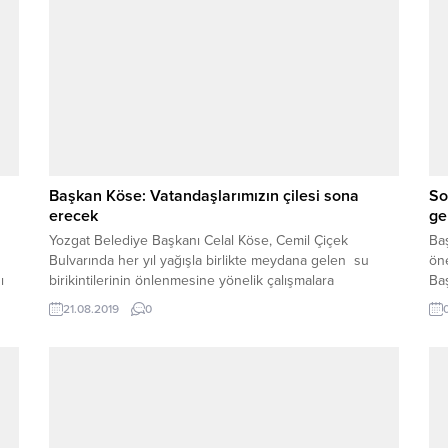
Başkan Köse: Vatandaşlarımızın çilesi sona
So
erecek
ge
Yozgat Belediye Başkanı Celal Köse, Cemil Çiçek
Ba
Bulvarında her yıl yağışla birlikte meydana gelen su
öne
ı
birikintilerinin önlenmesine yönelik çalışmalara
Baş
başlanıldığını belirterek, vatandaşların ve sürücülerin bu
ve 
21.08.2019
0
çilesine son vereceklerini söyledi.
amb
Ton
gö