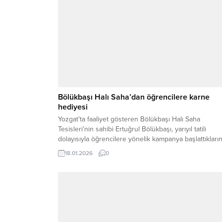
Bölükbaşı Halı Saha’dan öğrencilere karne
hediyesi
Yozgat’ta faaliyet gösteren Bölükbaşı Halı Saha
Tesisleri’nin sahibi Ertuğrul Bölükbaşı, yarıyıl tatili
dolayısıyla öğrencilere yönelik kampanya başlattıkların
söyledi. Her yıl olduğu gibi bu yıl da öğrencilerin tatil
18.01.2026
0
dönemini verimli ve sağlıklı bir şekilde
değerlendirmelerine katkı sunmayı amaçladıklarını
belirten Bölükbaşı, hafta içi her gün 14.00 ile 16.00
saatleri arasında halı saha...