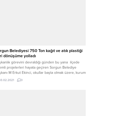
rgun Belediyesi 750 Ton kağıt ve atık plastiği
ri dönüşüme yolladı
şkanlık görevini devraldığı günden bu yana ilçede
mli projelerleri hayata geçiren Sorgun Belediye
kanı M Erkut Ekinci, okullar başta olmak üzere, kurum
kuruluşlar ile cedde ve sokaklarda oluşturdukları
03.02.2021
0
alaj atık toplama noktaları sayesinde bir yılda 600
 kağıt ve 150 Ton plastik atığı geri dönüşüm tesisine
nderdi.