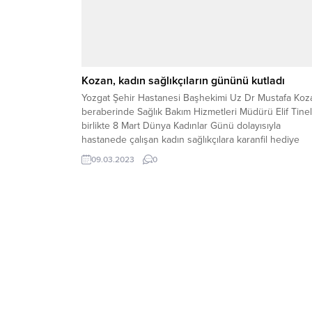
Kozan, kadın sağlıkçıların gününü kutladı
Yozgat Şehir Hastanesi Başhekimi Uz Dr Mustafa Koz
beraberinde Sağlık Bakım Hizmetleri Müdürü Elif Tinel 
birlikte 8 Mart Dünya Kadınlar Günü dolayısıyla
hastanede çalışan kadın sağlıkçılara karanfil hediye
ederek günlerini kutladı.
09.03.2023
0