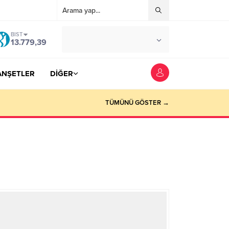
BIST
°C
YOZGAT
13.779,39
AZ BULUTLU
ANŞETLER
DİĞER
TÜMÜNÜ GÖSTER →