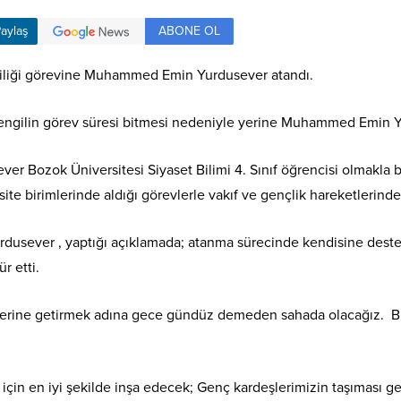
ABONE OL
aylaş
ilciliği görevine Muhammed Emin Yurdusever atandı.
engilin görev süresi bitmesi nedeniyle yerine Muhammed Emin Yu
Bozok Üniversitesi Siyaset Bilimi 4. Sınıf öğrencisi olmakla bi
ite birimlerinde aldığı görevlerle vakıf ve gençlik hareketlerinde
sever , yaptığı açıklamada; atanma sürecinde kendisine destek o
r etti.
a yerine getirmek adına gece gündüz demeden sahada olacağız. Biz
için en iyi şekilde inşa edecek; Genç kardeşlerimizin taşıması ge