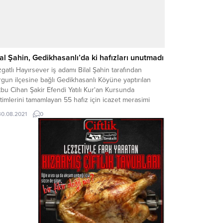
lal Şahin, Gedikhasanlı’da ki hafızları unutmadı
gatlı Hayırsever iş adamı Bilal Şahin tarafından
gun ilçesine bağlı Gedikhasanlı Köyüne yaptırılan
bu Cihan Şakir Efendi Yatılı Kur'an Kursunda
timlerini tamamlayan 55 hafız için icazet merasimi
zenlendi.
30.08.2021
0