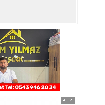
A
A
+
-