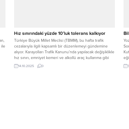
Hız sınırındaki yüzde 10’luk tolerans kalkıyor
Bi
an,
Türkiye Büyük Millet Meclisi (TBMM), bu hafta trafik
Yoz
ile
cezalarıyla ilgili kapsamlı bir düzenlemeyi gündemine
Sor
alıyor. Karayolları Trafik Kanunu’nda yapılacak değişiklikle
Kut
hız sınırı, emniyet kemeri ve alkollü araç kullanma gibi
eği
birçok madde yeniden düzenlenecek. Yeni
dü
14.10.2025
0
düzenlemeye göre, trafik cezaları 31 Aralık 2025
tarihinde yürürlüğe girecek. Ancak sürücüler için kötü
haber bununla...