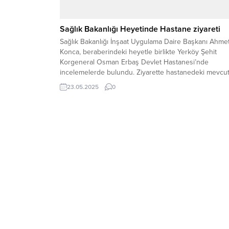
Sağlık Bakanlığı Heyetinde Hastane ziyareti
Sağlık Bakanlığı İnşaat Uygulama Daire Başkanı Ahme
Konca, beraberindeki heyetle birlikte Yerköy Şehit
Korgeneral Osman Erbaş Devlet Hastanesi’nde
incelemelerde bulundu. Ziyarette hastanedeki mevcu
durum, tespit edilen eksiklikler ve yapılması planlanan
23.05.2025
0
çalışmalar hakkında değerlendirmelerde bulunuldu.
Ahmet Konca’ya ziyaret sırasında, Yozgat İl Sağlık
Müdürlüğü Kamu Hastaneleri Hizmetleri Başkanı Uzm
Dr. Cahit Bekir...