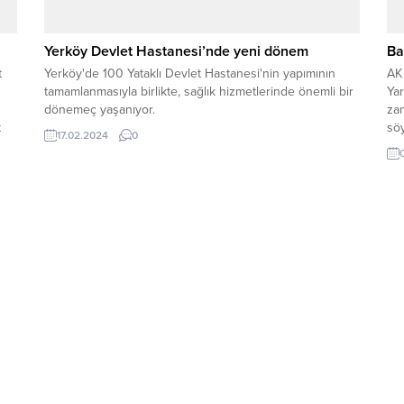
Yerköy Devlet Hastanesi’nde yeni dönem
Ba
t
Yerköy'de 100 Yataklı Devlet Hastanesi'nin yapımının
AK 
tamamlanmasıyla birlikte, sağlık hizmetlerinde önemli bir
Ya
dönemeç yaşanıyor.
zam
t
söy
17.02.2024
0
.