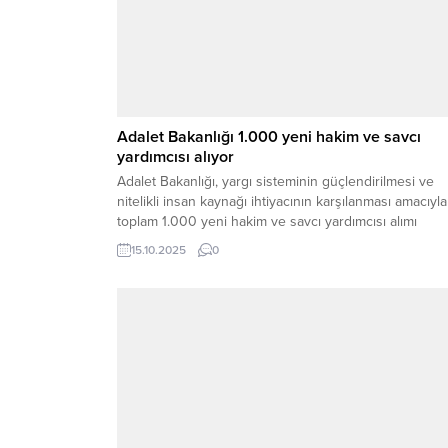
Adalet Bakanlığı 1.000 yeni hakim ve savcı
yardımcısı alıyor
Adalet Bakanlığı, yargı sisteminin güçlendirilmesi ve
nitelikli insan kaynağı ihtiyacının karşılanması amacıyla
toplam 1.000 yeni hakim ve savcı yardımcısı alımı
gerçekleştireceğini duyurdu. Alım kapsamında, 850 ad
15.10.2025
0
yargı hakim ve savcı yardımcısı, 100 avukatlık
mesleğinden adlî yargı hâkim ve savcı yardımcısı ve 
idari yargı hâkim yardımcısı kadrosu için personel
alınacak....