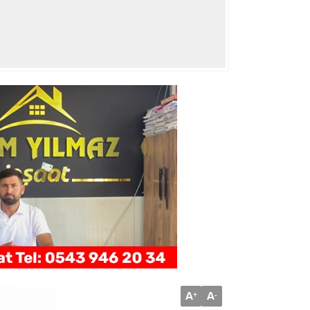
A
A
+
-