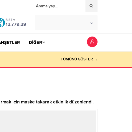
BIST
°C
YOZGAT
13.779,39
AZ BULUTLU
ANŞETLER
DİĞER
TÜMÜNÜ GÖSTER →
urmak için maske takarak etkinlik düzenlendi.