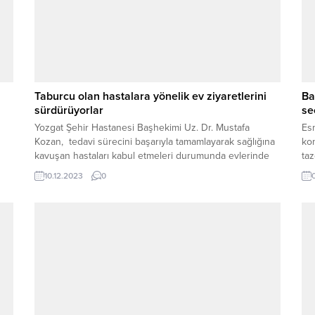
Taburcu olan hastalara yönelik ev ziyaretlerini
Ba
sürdürüyorlar
se
Yozgat Şehir Hastanesi Başhekimi Uz. Dr. Mustafa
Esn
Kozan, tedavi sürecini başarıyla tamamlayarak sağlığına
ko
kavuşan hastaları kabul etmeleri durumunda evlerinde
taz
lî
ziyaretlerde bulunuyor.
10.12.2023
0
50