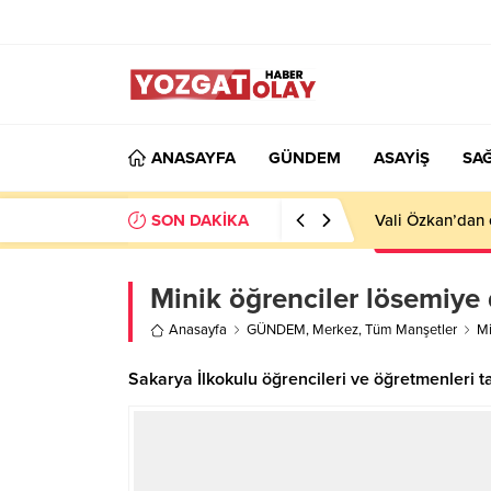
ANASAYFA
GÜNDEM
ASAYİŞ
SAĞ
SON DAKİKA
Vali Özkan’dan 
Minik öğrenciler lösemiye 
Anasayfa
GÜNDEM
,
Merkez
,
Tüm Manşetler
Mi
Sakarya İlkokulu öğrencileri ve öğretmenleri t