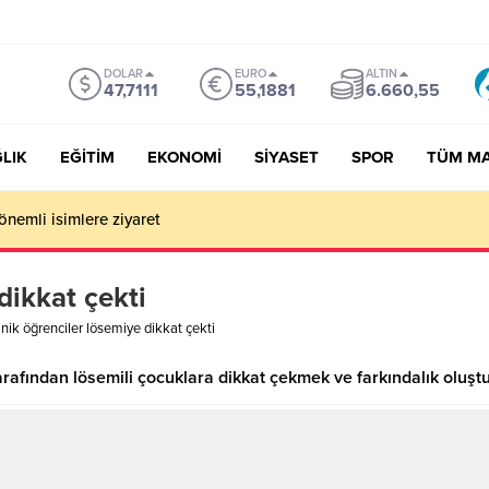
DOLAR
EURO
ALTIN
47,7111
55,1881
6.660,55
LIK
EĞİTİM
EKONOMİ
SİYASET
SPOR
TÜM M
önemli isimlere ziyaret
dikkat çekti
nik öğrenciler lösemiye dikkat çekti
arafından lösemili çocuklara dikkat çekmek ve farkındalık oluşt