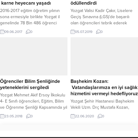
karne heyecanı yaşadı
ödüllendirdi
2016-2017 eğitim öğretim yılının
Yozgat Valisi Kadir Çakır, Liselere
sona ermesiyle birlikte Yozgat il
Geçiş Sınavına (LGS)’de başarılı
genelinde 78 Bin 486 öğrenci
olan öğrencileri tebrik ederek
karnesini alarak yaz tatiline girdi.
ödüllendirdi.
09.06.2017
0
05.07.2019
0
Öğrenciler Bilim Şenliğinde
Başhekim Kozan:
yeteneklerini sergiledi
Vatandaşlarımıza en iyi sağlık
hizmetini vermeyi hedefliyoruz
Yozgat Mehmet Akif Ersoy İlkokulu
4- E Sınıfı öğrencileri, Eğitim, Bilim
Yozgat Şehir Hastanesi Başhekim
ve Öğrenme Şenliği Kapsamında yıl
Vekili Uzm. Drç Mustafa Kozan,
içerisinde hazırladıkları projeler
hastanelerinde vatandaşlara en iyi
23.05.2018
0
22.06.2020
0
sergiledi.
sağlık hizmeti vermeyi
hedeflediklerini söyledi.