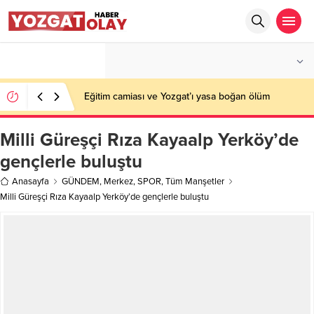
°C
YOZGAT
AZ BULUTLU
Eğitim camiası ve Yozgat’ı yasa boğan ölüm
Milli Güreşçi Rıza Kayaalp Yerköy’de
gençlerle buluştu
Anasayfa
GÜNDEM
,
Merkez
,
SPOR
,
Tüm Manşetler
Milli Güreşçi Rıza Kayaalp Yerköy’de gençlerle buluştu