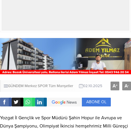
A
A
+
-
GÜNDEM
Merkez
SPOR
Tüm Manşetler
02.10.2025
ABONE OL
Yozgat İl Gençlik ve Spor Müdürü Şahin Hopur ile Avrupa ve
Dünya Şampiyonu, Olimpiyat İkincisi hemşehrimiz Milli Güreşçi