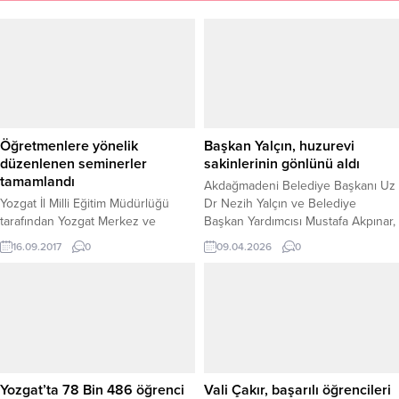
Öğretmenlere yönelik
Başkan Yalçın, huzurevi
düzenlenen seminerler
sakinlerinin gönlünü aldı
tamamlandı
Akdağmadeni Belediye Başkanı Uz
Yozgat İl Milli Eğitim Müdürlüğü
Dr Nezih Yalçın ve Belediye
tarafından Yozgat Merkez ve
Başkan Yardımcısı Mustafa Akpınar,
ilçelerde görev yapan
Akdağmadeni Huzurevi Yaşlı Bakım
16.09.2017
0
09.04.2026
0
öğretmenlere yönelik pozitif
ve Rehabilitasyon Merkezi’ni
kişiliğin eğitime katkısı, moral,
ziyaret ederek burada kalan yaşlılar
motivasyon, iletişim ve empati
bir araya gelerek gönüllerini aldı.
konusunda düzenlenen seminerler
Ziyaret kapsamında huzurevi
tamamlandı.
sakinleriyle sohbet eden heyet,
onların talep ve ihtiyaçlarını dinledi.
Kurumda yürütülen çalışmalar
hakkında bilgi veren Müdür Vekili...
Yozgat’ta 78 Bin 486 öğrenci
Vali Çakır, başarılı öğrencileri