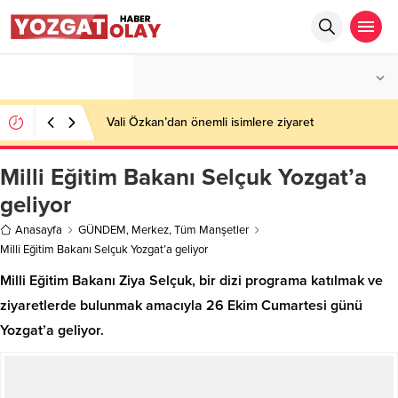
°C
YOZGAT
AZ BULUTLU
Vali Özkan’dan önemli isimlere ziyaret
Milli Eğitim Bakanı Selçuk Yozgat’a
geliyor
Anasayfa
GÜNDEM
,
Merkez
,
Tüm Manşetler
Milli Eğitim Bakanı Selçuk Yozgat’a geliyor
Milli Eğitim Bakanı Ziya Selçuk, bir dizi programa katılmak ve
ziyaretlerde bulunmak amacıyla 26 Ekim Cumartesi günü
Yozgat’a geliyor.