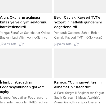
Altın: Okulların açılması
Bekir Çaylak, Kayseri TV1’e
kırtasiye ve giyim sektörünü
Yozgat’ın haftalık gündemini
hareketlendirdi
değerlendirdi
Yozgat Esnaf ve Sanatkarlar Odası
Yeniufuk Gazetesi Sahibi Bekir
Başkanı Latif Altın, yeni eğitim ve
Çaylak, Kayseri TV1’in öğle kuşağı
öğretim yılının başlamasıyla birlikte
canlı haber yayına bağlanarak
16.09.2017
0
06.09.2018
0
kırtasiye ve giyim sektöründe
Haber Spikeri Tolga Yılmaz’a
hareketlilik yaşandığını söyledi.
Yozgat’ın haftalık gündemini
değerlendirdi.
İstanbul Yozgatlılar
Karaca: “Cumhuriyet, teslim
Federasyonundan görkemli
alınamaz bir iradedir”
açılış
A Parti Yozgat İl Başkanı Av. Olgun
İstanbul Yozgatlılar Federasyonu
Sadık Karaca, 19 Mayıs Atatürk’ü
tarafından yaptırılan Kültür evi ve
Anma, Gençlik ve Spor Bayramı