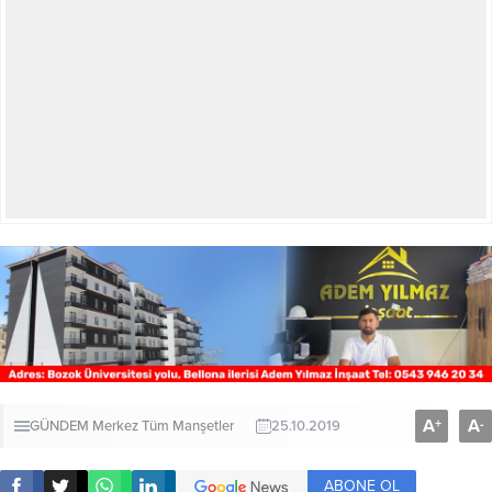
A
A
+
-
GÜNDEM
Merkez
Tüm Manşetler
25.10.2019
ABONE OL