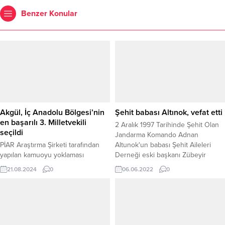
Benzer Konular
Akgül, İç Anadolu Bölgesi’nin
Şehit babası Altınok, vefat etti
en başarılı 3. Milletvekili
2 Aralık 1997 Tarihinde Şehit Olan
seçildi
Jandarma Komando Adnan
PİAR Araştırma Şirketi tarafından
Altunok'un babası Şehit Aileleri
yapılan kamuoyu yoklaması
Derneği eski başkanı Zübeyir
sonuçlarına göre, AK Parti Yozgat
Altınok (86) vefat etti.
21.08.2024
0
06.06.2022
0
Milletvekili ve Türkiye Esnaf ve
Sanatkarlar Kredi ve Kefalet
Kooperatifleri Birlikleri Merkez
Birliği (TESKOMB) Genel Başkanı
Abdulkadir Akgül, 28. Dönem