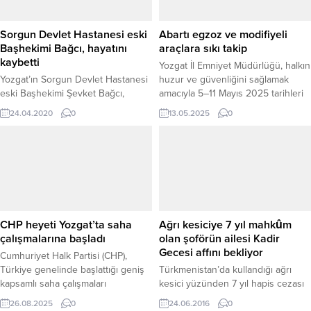
Milletvekilleri Performans Ölçümü
Raporunda İç Anadolu Bölgesi’nde
en başarılı 3. milletvekili olarak
Sorgun Devlet Hastanesi eski
Abartı egzoz ve modifiyeli
halkın takdirini kazandı.
Başhekimi Bağcı, hayatını
araçlara sıkı takip
kaybetti
Yozgat İl Emniyet Müdürlüğü, halkın
Yozgat’ın Sorgun Devlet Hastanesi
huzur ve güvenliğini sağlamak
eski Başhekimi Şevket Bağcı,
amacıyla 5–11 Mayıs 2025 tarihleri
geçirdiği kalp krizi sonrası hayatını
arasında il genelinde kapsamlı
24.04.2020
0
13.05.2025
0
kaybetti. Bağcı’nın cenazesi kılınan
denetim ve uygulamalar
cenaze namazı sonrası Ankara
gerçekleştirdi. İl merkezi ve 13
Karşıyaka Mezarlığında toprağa
ilçede eş zamanlı yürütülen
verildi.
çalışmalarda, özellikle okul
çevreleri, yurt bölgeleri, uygulama
noktaları ve trafikte olası risk
oluşturan araçlar hedef alındı.
Muslubelen Uygulama Noktası’nda
CHP heyeti Yozgat’ta saha
Ağrı kesiciye 7 yıl mahkûm
gerçekleştirilen...
çalışmalarına başladı
olan şoförün ailesi Kadir
Gecesi affını bekliyor
Cumhuriyet Halk Partisi (CHP),
Türkiye genelinde başlattığı geniş
Türkmenistan’da kullandığı ağrı
kapsamlı saha çalışmaları
kesici yüzünden 7 yıl hapis cezası
çerçevesinde Yozgat’ta yerel ve
verilen Yozgatlı kamyon şoförü
26.08.2025
0
24.06.2016
0