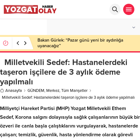
°C
YOZGAT
PARÇALI BULUTLU
Bakan Gürlek: “Pazar günü yeni bir aydınlığa
uyanacağız”
Milletvekili Sedef: Hastanelerdeki
taşeron işçilere de 3 aylık ödeme
yapılmalı
Anasayfa
GÜNDEM
,
Merkez
,
Tüm Manşetler
Milletvekili Sedef: Hastanelerdeki taşeron işçilere de 3 aylık ödeme yapılmalı
Milliyetçi Hareket Partisi (MHP) Yozgat Milletvekili Ethem
Sedef, Korona salgını dolayısıyla sağlık çalışanlarının büyük bir
özveri ile canla başla çalıştıklarını vurgulayarak, hastanelerde
çalışan; temizlik, güvenlik, hasta yönlendirme olarak görevli