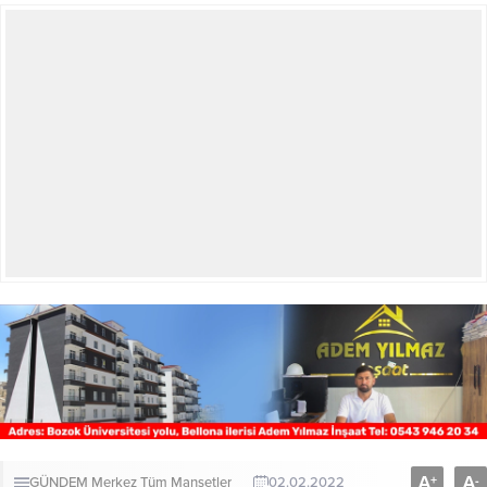
A
A
+
-
GÜNDEM
Merkez
Tüm Manşetler
02.02.2022