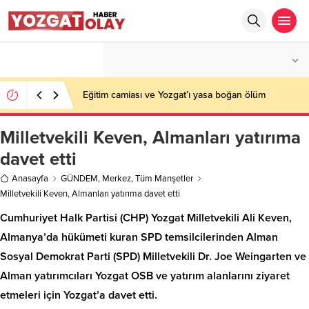
°C
YOZGAT
PARÇALI BULUTLU
Eğitim camiası ve Yozgat’ı yasa boğan ölüm
Milletvekili Keven, Almanları yatırıma
davet etti
Anasayfa
GÜNDEM
,
Merkez
,
Tüm Manşetler
Milletvekili Keven, Almanları yatırıma davet etti
Cumhuriyet Halk Partisi (CHP) Yozgat Milletvekili Ali Keven,
Almanya’da hükümeti kuran SPD temsilcilerinden Alman
Sosyal Demokrat Parti (SPD) Milletvekili Dr. Joe Weingarten ve
Alman yatırımcıları Yozgat OSB ve yatırım alanlarını ziyaret
etmeleri için Yozgat’a davet etti.