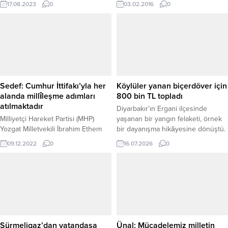
17.08.2023
0
03.02.2016
0
etti.
vatandaşlar, Cumhuriyet Meydanını
doldurarak güneşli havanın tadını
çıkardı. Son yılların en yağışlı ve
soğuk mevsiminin yaşandığı ilde,
çoğunluğunu Suriyeli mültecilerin
oluşturduğu kalabalık, meydanda
gezerek vaktini geçiriyor. Öğle
vakti meydanda toplanan
Sedef: Cumhur İttifakı’yla her
Köylüler yanan biçerdöver için
vatandaşlar ikindi...
alanda millîleşme adımları
800 bin TL topladı
atılmaktadır
Diyarbakır’ın Ergani ilçesinde
Milliyetçi Hareket Partisi (MHP)
yaşanan bir yangın felaketi, örnek
Yozgat Milletvekili İbrahim Ethem
bir dayanışma hikâyesine dönüştü.
Sedef, “ Cumhur İttifakı'yla
Çalışmak için Yozgat’tan
09.12.2022
0
16.07.2026
0
ülkemizde her alanda millîleşme
Diyarbakır’a gelen biçerdöver
adımları kararlılıkla atılmaktadır ve
operatörü Fikret Polat, nohut
yeni dönemde de milletimizin
hasadı yaptığı sırada ekmek
desteğiyle bu adımların kesintiye
teknesini kaybetti. Ancak yaşadığı
uğramadan devam edeceğine
büyük acı, mahalle sakinlerinin
inanıyorum.”dedi.
gösterdiği örnek birlik ve
beraberlikle bir nebze olsun
hafifledi. Köylüler, kısa sürede
Sürmeligaz’dan vatandaşa
Ünal: Mücadelemiz milletin