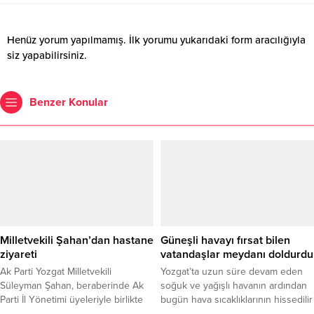
Henüz yorum yapılmamış. İlk yorumu yukarıdaki form aracılığıyla
siz yapabilirsiniz.
Benzer Konular
Milletvekili Şahan’dan hastane
Güneşli havayı fırsat bilen
ziyareti
vatandaşlar meydanı doldurdu
Ak Parti Yozgat Milletvekili
Yozgat’ta uzun süre devam eden
Süleyman Şahan, beraberinde Ak
soğuk ve yağışlı havanın ardından
Parti İl Yönetimi üyeleriyle birlikte
bugün hava sıcaklıklarının hissedilir
Yozgat Şehir Hastanesi'ni ziyaret
derece artmasını fırsat bilen