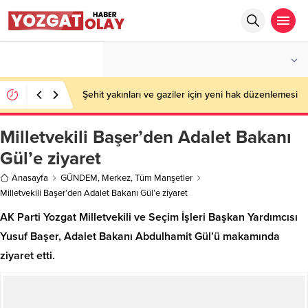
°C
YOZGAT
PARÇALI BULUTLU
Şehit yakınları ve gaziler için yeni hak düzenlemesi
Milletvekili Başer’den Adalet Bakanı
Gül’e ziyaret
Anasayfa
GÜNDEM
,
Merkez
,
Tüm Manşetler
Milletvekili Başer’den Adalet Bakanı Gül’e ziyaret
AK Parti Yozgat Milletvekili ve Seçim İşleri Başkan Yardımcısı
Yusuf Başer, Adalet Bakanı Abdulhamit Gül’ü makamında
ziyaret etti.