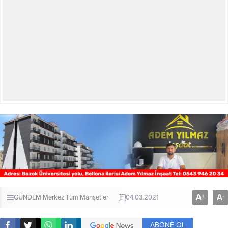
A
A
+
-
GÜNDEM
Merkez
Tüm Manşetler
04.03.2021
ABONE OL