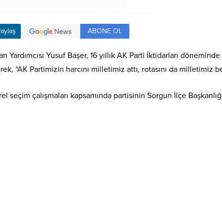
ABONE OL
aylaş
an Yardımcısı Yusuf Başer, 16 yıllık AK Parti İktidarları döneminde
k, “AK Partimizin harcını milletimiz attı, rotasını da milletimiz bel
rel seçim çalışmaları kapsamında partisinin Sorgun İlçe Başkanlığı