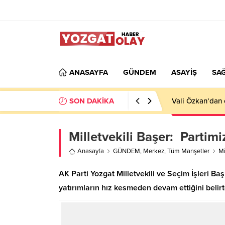
ANASAYFA
GÜNDEM
ASAYİŞ
SAĞ
SON DAKİKA
Vali Özkan’dan 
Milletvekili Başer: Partimiz
Anasayfa
GÜNDEM
,
Merkez
,
Tüm Manşetler
Mi
AK Parti Yozgat Milletvekili ve Seçim İşleri Baş
yatırımların hız kesmeden devam ettiğini belirter