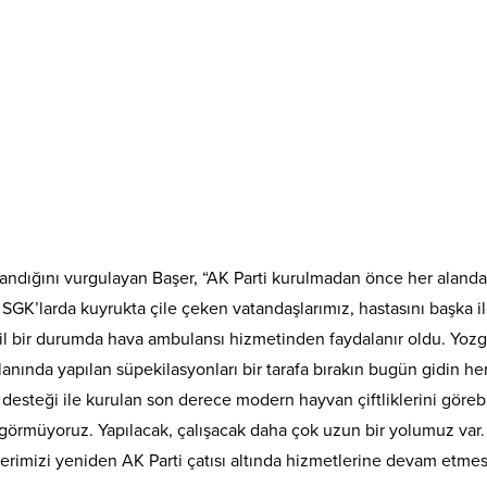
andığını vurgulayan Başer, “AK Parti kurulmadan önce her alanda s
ce SGK’larda kuyrukta çile çeken vatandaşlarımız, hastasını başka 
 bir durumda hava ambulansı hizmetinden faydalanır oldu. Yozga
nında yapılan süpekilasyonları bir tarafa bırakın bugün gidin he
steği ile kurulan son derece modern hayvan çiftliklerini görebil
görmüyoruz. Yapılacak, çalışacak daha çok uzun bir yolumuz va
lçelerimizi yeniden AK Parti çatısı altında hizmetlerine devam etme