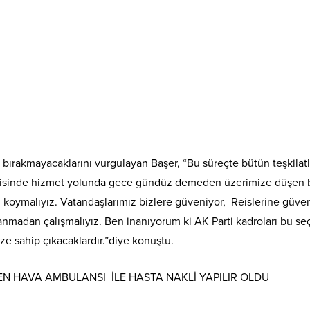
l bırakmayacaklarını vurgulayan Başer, “Bu süreçte bütün teşkila
erisinde hizmet yolunda gece gündüz demeden üzerimize düşen bütü
izi koymalıyız. Vatandaşlarımız bizlere güveniyor, Reislerine g
adan çalışmalıyız. Ben inanıyorum ki AK Parti kadroları bu seç
ze sahip çıkacaklardır.”diye konuştu.
 HAVA AMBULANSI İLE HASTA NAKLİ YAPILIR OLDU