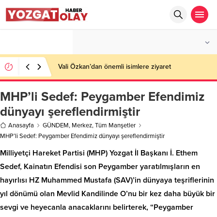
°C
YOZGAT
AZ BULUTLU
Vali Özkan’dan önemli isimlere ziyaret
MHP’li Sedef: Peygamber Efendimiz
dünyayı şereflendirmiştir
Anasayfa
GÜNDEM
,
Merkez
,
Tüm Manşetler
MHP’li Sedef: Peygamber Efendimiz dünyayı şereflendirmiştir
Milliyetçi Hareket Partisi (MHP) Yozgat İl Başkanı İ. Ethem
Sedef, Kainatın Efendisi son Peygamber yaratılmışların en
hayırlısı HZ Muhammed Mustafa (SAV)’in dünyaya teşriflerinin
yıl dönümü olan Mevlid Kandilinde O’nu bir kez daha büyük bir
sevgi ve heyecanla anacaklarını belirterek, “Peygamber