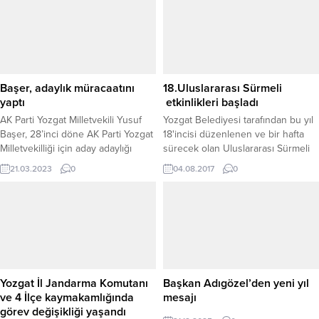
ziyaret etti. Valilikte gerçekleşen
görüşmede, Yozgat’ta yürütülen
sosyal hizmet çalışmaları,
dezavantajlı kesimlere yönelik
projeler ve önümüzdeki dönemde
hayata geçirilmesi planlanan
Başer, adaylık müracaatını
18.Uluslararası Sürmeli
faaliyetler ele alındı. İl...
yaptı
etkinlikleri başladı
AK Parti Yozgat Milletvekili Yusuf
Yozgat Belediyesi tarafından bu yıl
Başer, 28’inci döne AK Parti Yozgat
18'incisi düzenlenen ve bir hafta
Milletvekilliği için aday adaylığı
sürecek olan Uluslararası Sürmeli
müracaatını yaptı.
Kültür, Sanat ve Sosyal Etkinlikleri,
21.03.2023
0
04.08.2017
0
dün kortej yürüyüşüyle başladı.
Yozgat İl Jandarma Komutanı
Başkan Adıgözel’den yeni yıl
ve 4 İlçe kaymakamlığında
mesajı
görev değişikliği yaşandı