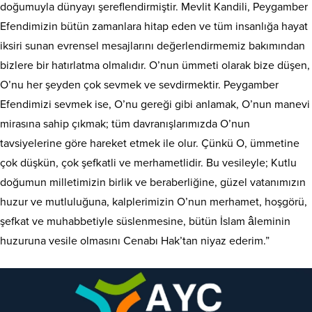
doğumuyla dünyayı şereflendirmiştir. Mevlit Kandili, Peygamber
Efendimizin bütün zamanlara hitap eden ve tüm insanlığa hayat
iksiri sunan evrensel mesajlarını değerlendirmemiz bakımından
bizlere bir hatırlatma olmalıdır. O’nun ümmeti olarak bize düşen,
O’nu her şeyden çok sevmek ve sevdirmektir. Peygamber
Efendimizi sevmek ise, O’nu gereği gibi anlamak, O’nun manevi
mirasına sahip çıkmak; tüm davranışlarımızda O’nun
tavsiyelerine göre hareket etmek ile olur. Çünkü O, ümmetine
çok düşkün, çok şefkatli ve merhametlidir. Bu vesileyle; Kutlu
doğumun milletimizin birlik ve beraberliğine, güzel vatanımızın
huzur ve mutluluğuna, kalplerimizin O’nun merhamet, hoşgörü,
şefkat ve muhabbetiyle süslenmesine, bütün İslam âleminin
huzuruna vesile olmasını Cenabı Hak’tan niyaz ederim.”