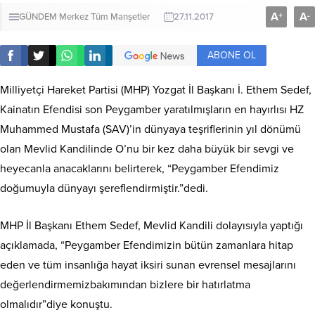
A
A
+
-
GÜNDEM
Merkez
Tüm Manşetler
27.11.2017
ABONE OL
Milliyetçi Hareket Partisi (MHP) Yozgat İl Başkanı İ. Ethem Sedef,
Kainatın Efendisi son Peygamber yaratılmışların en hayırlısı HZ
Muhammed Mustafa (SAV)’in dünyaya teşriflerinin yıl dönümü
olan Mevlid Kandilinde O’nu bir kez daha büyük bir sevgi ve
heyecanla anacaklarını belirterek, “Peygamber Efendimiz
doğumuyla dünyayı şereflendirmiştir.”dedi.
MHP İl Başkanı Ethem Sedef, Mevlid Kandili dolayısıyla yaptığı
açıklamada, “Peygamber Efendimizin bütün zamanlara hitap
eden ve tüm insanlığa hayat iksiri sunan evrensel mesajlarını
değerlendirmemizbakımından bizlere bir hatırlatma
olmalıdır”diye konuştu.