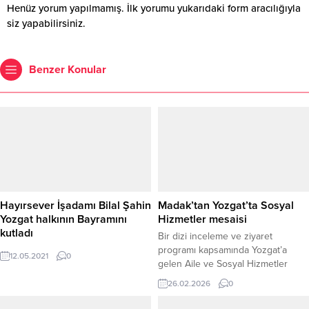
Henüz yorum yapılmamış. İlk yorumu yukarıdaki form aracılığıyla
siz yapabilirsiniz.
Benzer Konular
Hayırsever İşadamı Bilal Şahin
Madak’tan Yozgat’ta Sosyal
Yozgat halkının Bayramını
Hizmetler mesaisi
kutladı
Bir dizi inceleme ve ziyaret
programı kapsamında Yozgat’a
12.05.2021
0
gelen Aile ve Sosyal Hizmetler
Bakan Yardımcısı Sevim Sayım
26.02.2026
0
Madak, ilk olarak Yozgat Valisi
Mehmet Ali Özkan’ı makamında