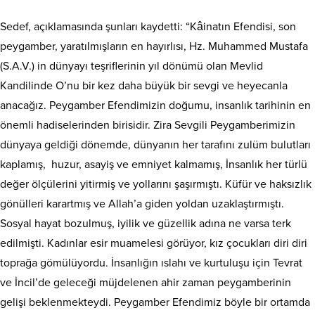
Sedef, açıklamasında şunları kaydetti: “Kâinatın Efendisi, son
peygamber, yaratılmışların en hayırlısı, Hz. Muhammed Mustafa
(S.A.V.) in dünyayı teşriflerinin yıl dönümü olan Mevlid
Kandilinde O’nu bir kez daha büyük bir sevgi ve heyecanla
anacağız. Peygamber Efendimizin doğumu, insanlık tarihinin en
önemli hadiselerinden birisidir. Zira Sevgili Peygamberimizin
dünyaya geldiği dönemde, dünyanın her tarafını zulüm bulutları
kaplamış, huzur, asayiş ve emniyet kalmamış, İnsanlık her türlü
değer ölçülerini yitirmiş ve yollarını şaşırmıştı. Küfür ve haksızlık
gönülleri karartmış ve Allah’a giden yoldan uzaklaştırmıştı.
Sosyal hayat bozulmuş, iyilik ve güzellik adına ne varsa terk
edilmişti. Kadınlar esir muamelesi görüyor, kız çocukları diri diri
toprağa gömülüyordu. İnsanlığın ıslahı ve kurtuluşu için Tevrat
ve İncil’de geleceği müjdelenen ahir zaman peygamberinin
gelişi beklenmekteydi. Peygamber Efendimiz böyle bir ortamda