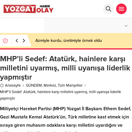
°C
YOZGAT
PARÇALI BULUTLU
Azmiyle kurdu, üretimiyle örnek oldu
MHP’li Sedef: Atatürk, hainlere karşı
milletini uyarmış, milli uyanışa liderlik
yapmıştır
Anasayfa
GÜNDEM
,
Merkez
,
Tüm Manşetler
MHP’li Sedef: Atatürk, hainlere karşı milletini uyarmış, milli uyanışa liderlik
yapmıştır
Milliyetçi Hareket Partisi (MHP) Yozgat İl Başkanı Ethem Sedef,
Gazi Mustafa Kemal Atatürk’ün, Türk milletine kast etmek için
sıraya giren muhasım odaklara karşı milletini uyardığını ve