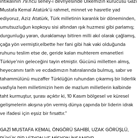
intikalinin 79.ncu seney-i devriyesinde Ülkemizin kurucusu Gazi
Mustafa Kemal Atatürk’ü rahmet, minnet ve hasretle yad
ediyoruz, Aziz Atatürk, Türk milletinin karanlık bir döneminden,
umutsuzluğun kopkoyu sisi altından ışık huzmesi gibi parlamış;
durgunluğu yaran, duraklamayı bitiren milli akıl olarak çağlamış,
çağa yön vermiştir,elbette her fani gibi hak vaki olduğunda
ruhunu teslim etse de, geride kalan muhterem emanetleri
Türkiye’nin geleceğini tayin etmiştir. Gücünü milletten almış,
heyecanını tarih ve ecdadımızın hatıralarında bulmuş, sabır ve
tahammülünü muzaffer Türklüğün ruhundan çıkarmış bir liderlik
vasfıyla hem milletimizin hem de mazlum milletlerin kalbinde
taht kurmuştur, şurası açıktır ki, 10 Kasım bölgesel ve küresel
gelişmelerin akışına yön vermiş dünya çapında bir liderin idrak
ve ifadesi için eşsiz bir fırsattır.”
GAZİ MUSTAFA KEMAL ÖNGÖRÜ SAHİBİ, UZAK GÖRÜŞLÜ,