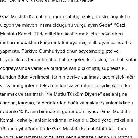
BÜYÜK BİR VİZYON VE MİSYON İNSANIDIR
Gazi Mustafa Kemal’in öngörü sahibi, uzak görüşlü, büyük bir
vizyon ve misyon insanı olduğunu vurgulayan Sedef, “Gazi
Mustafa Kemal, Türk milletine kast etmek için sıraya giren
muhasım odaklara karşı milletini uyarmış, milli uyanışa liderlik
yapmıştır. Türkiye Cumhuriyeti onun sayesinde gıpta ve
hayranlıkla izlenen bir ülke haline gelerek ateşle çevrili bir vatan
coğrafyasında varlık ve birliğine sahip çıkmıştır, şüphesiz ki,
bundan ödün verilmesi, tarihin geriye sarılması, geçmişteki ağır
ve vahim günlerin tekrarı imkansız ve ihtimal dışıdır. Atatürk’ü
tanımak ve tanıtmak “Ne Mutlu Türküm Diyene” seslenişine
candan, kandan, ta derinlerden bağlı kalmakla eş anlamlıdır,bu
nedenle 10 Kasım bir matem gününden ziyade, Gazi Mustafa
Kemal’i daha iyi anlamlandırma imkanıdır. Ebediyete intikalinin
79 uncu yıl dönümünde Gazi Mustafa Kemal Atatürk’e, tüm
kurucu kahramanlarımıza, aziz şehitlerimize Cenab-ı Allah’tan