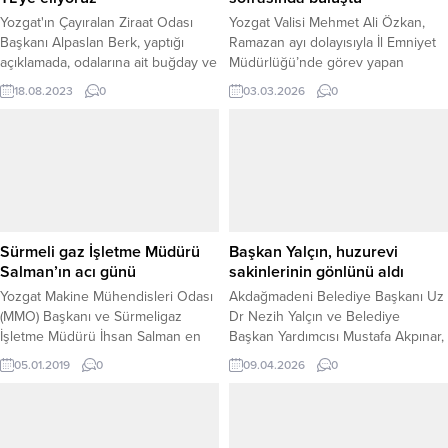
Yozgat'ın Çayıralan Ziraat Odası
Yozgat Valisi Mehmet Ali Özkan,
Başkanı Alpaslan Berk, yaptığı
Ramazan ayı dolayısıyla İl Emniyet
açıklamada, odalarına ait buğday ve
Müdürlüğü’nde görev yapan
arpa eleme tesisinde son teknoloji
polislerle iftar programında bir
18.08.2023
0
03.03.2026
0
ve ilaçlama imkanlarıyla hububatın
araya geldi. Düzenlenen iftar
tonunu 550 TL’ye eleme yaptıklarını
programında emniyet teşkilatı
ifade etti.
mensuplarıyla aynı sofrayı paylaşan
Vali Özkan, vatandaşların huzur ve
güvenliği için gece gündüz
demeden görev yapan polislerin
özverili çalışmalarına dikkat çekti.
Program boyunca emniyet
Sürmeli gaz İşletme Müdürü
Başkan Yalçın, huzurevi
personeliyle sohbet...
Salman’ın acı günü
sakinlerinin gönlünü aldı
Yozgat Makine Mühendisleri Odası
Akdağmadeni Belediye Başkanı Uz
(MMO) Başkanı ve Sürmeligaz
Dr Nezih Yalçın ve Belediye
İşletme Müdürü İhsan Salman en
Başkan Yardımcısı Mustafa Akpınar,
acı günlerinden birini babası
Akdağmadeni Huzurevi Yaşlı Bakım
05.01.2019
0
09.04.2026
0
Mehmet Salman’ın (58) hayatını
ve Rehabilitasyon Merkezi’ni
kaybetmesi ile yaşadı.
ziyaret ederek burada kalan yaşlılar
bir araya gelerek gönüllerini aldı.
Ziyaret kapsamında huzurevi