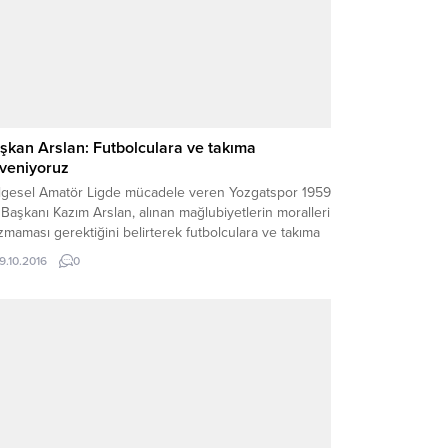
şkan Arslan: Futbolculara ve takıma
veniyoruz
lgesel Amatör Ligde mücadele veren Yozgatspor 1959
Başkanı Kazım Arslan, alınan mağlubiyetlerin moralleri
maması gerektiğini belirterek futbolculara ve takıma
endiğini söyledi. Yozgatsporda alınan mağlubiyetler
19.10.2016
0
rası Teknik Direktör Yahya Ünal’la yollarını ayıran
mızı siyahlı ekibin yönetimi bugün Belediye Başkanlık
kamında düzenlediği basın toplantısında yeni Teknik
a Ferudun Dündar’la anlaştıklarını açıkladı. Kulüp...