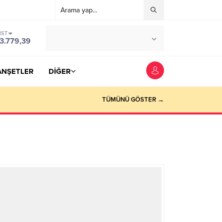
IST
°C
YOZGAT
3.779,39
PARÇALI BULUTLU
ANŞETLER
DİĞER
TÜMÜNÜ GÖSTER →