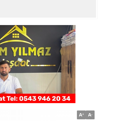
A
A
+
-