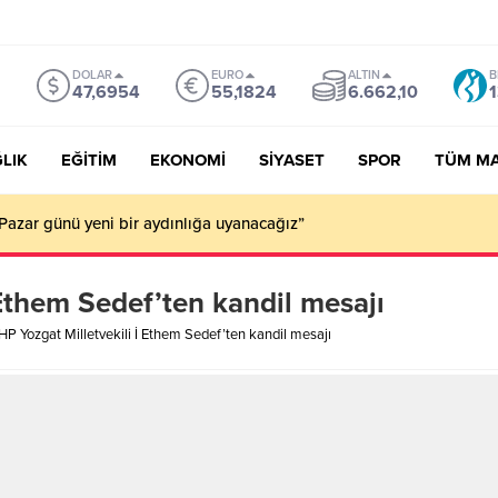
DOLAR
EURO
ALTIN
B
47,6954
55,1824
6.662,10
1
LIK
EĞİTİM
EKONOMİ
SİYASET
SPOR
TÜM M
Pazar günü yeni bir aydınlığa uyanacağız”
Ethem Sedef’ten kandil mesajı
P Yozgat Milletvekili İ Ethem Sedef’ten kandil mesajı