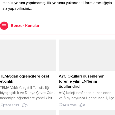
Henüz yorum yapılmamış. İlk yorumu yukarıdaki form aracılığıyla
siz yapabilirsiniz.
Benzer Konular
TEMA’dan öğrencilere özel
AYÇ Okulları düzenlenen
etkinlik
törenle yılın EN’lerini
ödüllendirdi
TEMA Vakfı Yozgat İl Temsilciliği
biyoçeşitlilik ve Dünya Çevre Günü
AYÇ Koleji tarafından düzenlenen
nedeniyle öğrencilere yönelik bir
ve 3 ay boyunca il genelinde İl, İlçe
dizi etkinlik düzenledi. Vakıf,
yöneticileri ve vatandaşların oyları
07.06.2023
0
24.12.2018
0
AVM’de stant açıp, Çamlık Milli
ile yapılan anket çalışmaları sonucu
Parkı’nda biyoçeşitliliğin önemini
belirlenen 2018 yılının