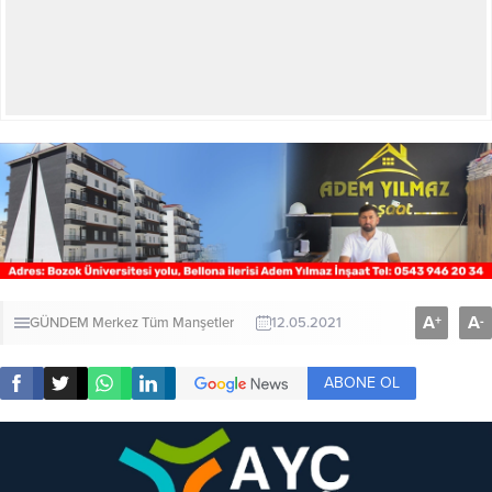
A
A
+
-
GÜNDEM
Merkez
Tüm Manşetler
12.05.2021
ABONE OL