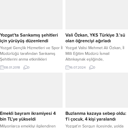
anlattı.
EN’leri,düzenlenen törenle ödülleri
verildi.
Yozgat’ta Sarıkamış şehitleri
Vali Özkan, YKS Türkiye 3.’sü
için yürüyüş düzenlendi
olan öğrenciyi ağırladı
Yozgat Gençlik Hizmetleri ve Spor İl
Yozgat Valisi Mehmet Ali Özkan, İl
Müdürlüğü tarafından Sarıkamış
Milli Eğitim Müdürü İsmail
Şehitlerini anma etkinlikleri
Altınkaynak eşliğinde,
kapsamında yürüyüş düzenlendi.
Yükseköğretim Kurumları
08.01.2018
0
16.07.2024
0
Sınavı'nda (YKS) Türkiye 3.'sü olan
Şehitler Fen Lisesi öğrencisi Salih
Köser'i, ailesi ve okul müdür
yardımcısını makamında ağırladı.
Emekli bayram ikramiyesi 4
Buzlanma kazaya sebep oldu:
bin TL’ye yükseldi
1’i çocuk, 4 kişi yaralandı
Milyonlarca emekliyi ilgilendiren
Yozgat’ın Sorgun ilçesinde, yolda