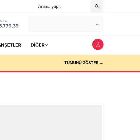
IST
°C
YOZGAT
3.779,39
PARÇALI BULUTLU
ANŞETLER
DİĞER
TÜMÜNÜ GÖSTER →