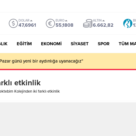
DOLAR
EURO
ALTIN
B
47,6961
55,1808
6.662,82
1
LIK
EĞİTİM
EKONOMİ
SİYASET
SPOR
TÜM M
Pazar günü yeni bir aydınlığa uyanacağız”
klı etkinlik
ktebim Kolejinden iki farklı etkinlik