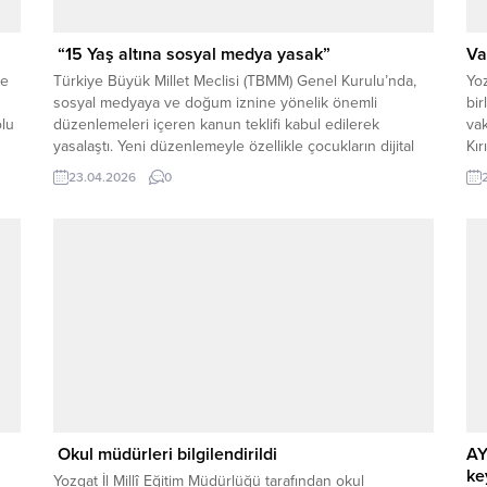
“15 Yaş altına sosyal medya yasak”
Va
ye
Türkiye Büyük Millet Meclisi (TBMM) Genel Kurulu’nda,
Yoz
sosyal medyaya ve doğum iznine yönelik önemli
bir
olu
düzenlemeleri içeren kanun teklifi kabul edilerek
vak
yasalaştı. Yeni düzenlemeyle özellikle çocukların dijital
Kır
ortamdaki güvenliğine yönelik dikkat çekici adımlar atıldı.
çe
23.04.2026
0
Kanuna göre sosyal ağ sağlayıcılar, 15 yaşını
bil
doldurmamış çocuklara hizmet sunamayacak. Platformlar,
KKK
yaş doğrulama sistemi başta olmak...
son
Okul müdürleri bilgilendirildi
AY
ke
Yozgat İl Millî Eğitim Müdürlüğü tarafından okul