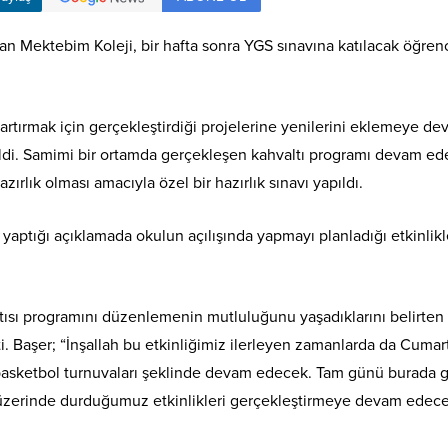
an Mektebim Koleji, bir hafta sonra YGS sınavına katılacak öğrencil
 artırmak için gerçekleştirdiği projelerine yenilerini eklemeye
geldi. Samimi bir ortamda gerçekleşen kahvaltı programı devam ed
ırlık olması amacıyla özel bir hazırlık sınavı yapıldı.
ptığı açıklamada okulun açılışında yapmayı planladığı etkinlikle
ltısı programını düzenlemenin mutluluğunu yaşadıklarını belirten B
i. Başer; “İnşallah bu etkinliğimiz ilerleyen zamanlarda da Cumar
 basketbol turnuvaları şeklinde devam edecek. Tam günü burada g
 üzerinde durduğumuz etkinlikleri gerçekleştirmeye devam edeceği