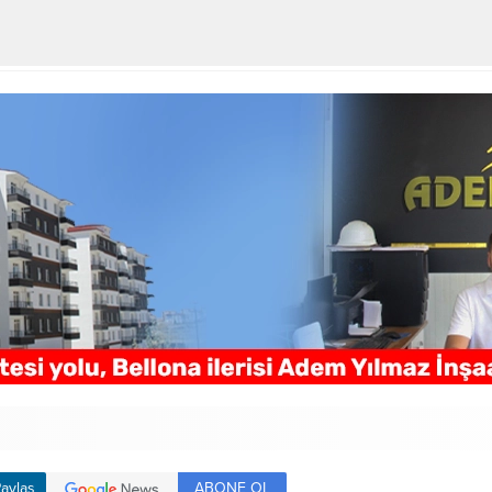
ABONE OL
aylaş