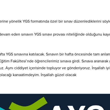
rine yönelik YGS formatında özel bir sınav düzenlediklerini söyl
evam eden sınavın YGS sınavı provası niteliğinde olduğunu kayded
 YGS sınavına katılacak. Sınavın bir hafta öncesinde tam anlam
itim Fakültesi’nde öğrencilerimiz sınava girdi. Sınava aranarak gi
ruz. Aynı ciddiyet içerisinde topluyor ve gönderiyoruz. İnşallah i
lacağı kanaatimdeyim. İnşallah güzel olacak