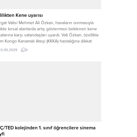
lilikten Kene uyarısı
gat Valisi Mehmet Ali Özkan, havaların ısınmasıyla
likte kırsal alanlarda artış göstermesi beklenen kene
alarına karşı vatandaşları uyardı. Vali Özkan, özellikle
ım Kongo Kanamalı Ateşi (KKKA) hastalığına dikkat
kerek alınması gereken önlemler hakkında
23.05.2025
0
gilendirmede bulundu. Vali Özkan, yaptığı açıklamada,
A’nın keneler aracılığıyla bulaşan ve ölümcül
uçlar doğurabilen ciddi bir enfeksiyon...
Ç/TED kolejinden 1. sınıf öğrencilere sinema
yfi