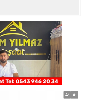
A
A
+
-