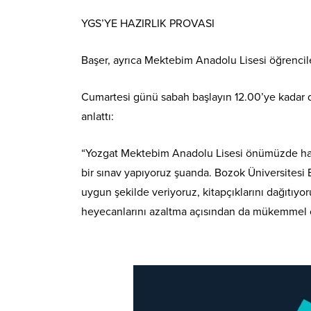
YGS’YE HAZIRLIK PROVASI
Başer, ayrıca Mektebim Anadolu Lisesi öğrencile
Cumartesi günü sabah başlayın 12.00’ye kadar d
anlattı:
“Yozgat Mektebim Anadolu Lisesi önümüzde hafta
bir sınav yapıyoruz şuanda. Bozok Üniversitesi Eğ
uygun şekilde veriyoruz, kitapçıklarını dağıtıyo
heyecanlarını azaltma açısından da mükemmel o