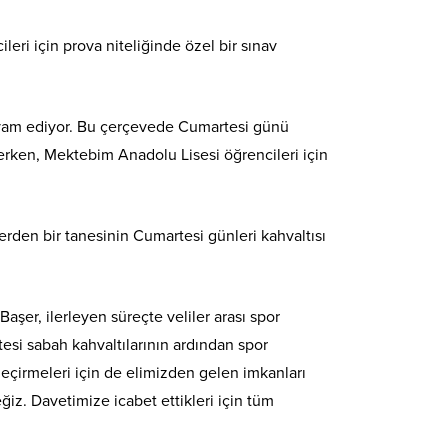
eri için prova niteliğinde özel bir sınav
 devam ediyor. Bu çerçevede Cumartesi günü
erken, Mektebim Anadolu Lisesi öğrencileri için
rden bir tanesinin Cumartesi günleri kahvaltısı
aşer, ilerleyen süreçte veliler arası spor
tesi sabah kahvaltılarının ardından spor
eçirmeleri için de elimizden gelen imkanları
z. Davetimize icabet ettikleri için tüm