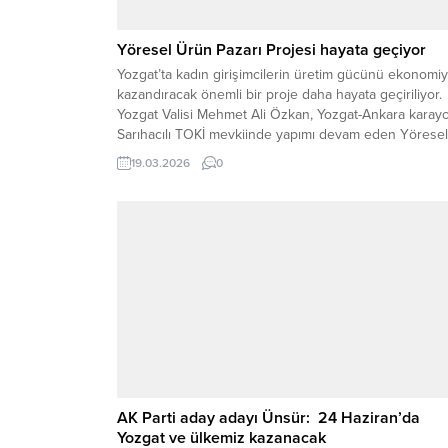
Yöresel Ürün Pazarı Projesi hayata geçiyor
Yozgat’ta kadın girişimcilerin üretim gücünü ekonomi
kazandıracak önemli bir proje daha hayata geçiriliyor.
Yozgat Valisi Mehmet Ali Özkan, Yozgat-Ankara karay
Sarıhacılı TOKİ mevkiinde yapımı devam eden Yöresel
Ürün Pazarı inşaat alanında incelemelerde bulunarak
19.03.2026
0
yetkililerden çalışmalar hakkında bilgi aldı. Vali Özkan
incelemelerinin ardından yaptığı açıklamada, projenin
Yozgat için büyük önem taşıdığını...
AK Parti aday adayı Ünsür: 24 Haziran’da
Yozgat ve ülkemiz kazanacak