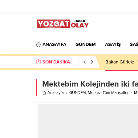
ANASAYFA
GÜNDEM
ASAYİŞ
SAĞ
SON DAKİKA
Bakan Gürlek: “
Mektebim Kolejinden iki far
Anasayfa
GÜNDEM
,
Merkez
,
Tüm Manşetler
Me