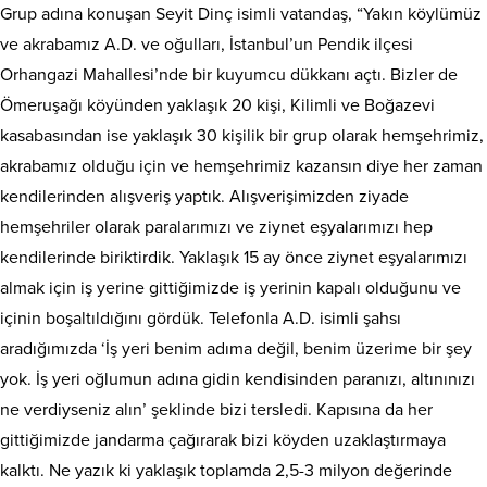
Grup adına konuşan Seyit Dinç isimli vatandaş, “Yakın köylümüz
ve akrabamız A.D. ve oğulları, İstanbul’un Pendik ilçesi
Orhangazi Mahallesi’nde bir kuyumcu dükkanı açtı. Bizler de
Ömeruşağı köyünden yaklaşık 20 kişi, Kilimli ve Boğazevi
kasabasından ise yaklaşık 30 kişilik bir grup olarak hemşehrimiz,
akrabamız olduğu için ve hemşehrimiz kazansın diye her zaman
kendilerinden alışveriş yaptık. Alışverişimizden ziyade
hemşehriler olarak paralarımızı ve ziynet eşyalarımızı hep
kendilerinde biriktirdik. Yaklaşık 15 ay önce ziynet eşyalarımızı
almak için iş yerine gittiğimizde iş yerinin kapalı olduğunu ve
içinin boşaltıldığını gördük. Telefonla A.D. isimli şahsı
aradığımızda ‘İş yeri benim adıma değil, benim üzerime bir şey
yok. İş yeri oğlumun adına gidin kendisinden paranızı, altınınızı
ne verdiyseniz alın’ şeklinde bizi tersledi. Kapısına da her
gittiğimizde jandarma çağırarak bizi köyden uzaklaştırmaya
kalktı. Ne yazık ki yaklaşık toplamda 2,5-3 milyon değerinde