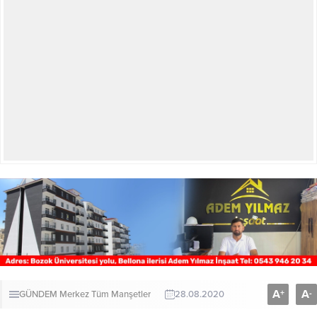
A
A
+
-
GÜNDEM
Merkez
Tüm Manşetler
28.08.2020