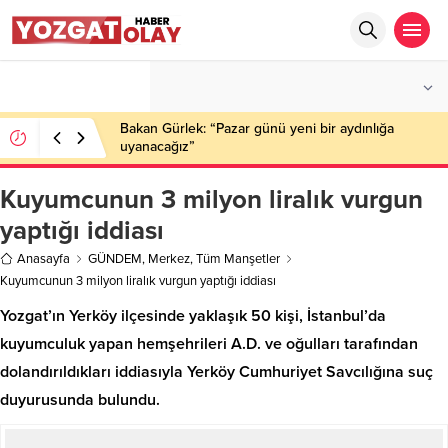
°C
YOZGAT
PARÇALI BULUTLU
Bakan Gürlek: “Pazar günü yeni bir aydınlığa
uyanacağız”
Kuyumcunun 3 milyon liralık vurgun
yaptığı iddiası
Anasayfa
GÜNDEM
,
Merkez
,
Tüm Manşetler
Kuyumcunun 3 milyon liralık vurgun yaptığı iddiası
Yozgat’ın Yerköy ilçesinde yaklaşık 50 kişi, İstanbul’da
kuyumculuk yapan hemşehrileri A.D. ve oğulları tarafından
dolandırıldıkları iddiasıyla Yerköy Cumhuriyet Savcılığına suç
duyurusunda bulundu.