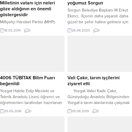
Milletinin vatanı için neleri
yoğumuz Sorgun
göze aldığının en önemli
Sorgun Belediye Başkanı M Erkut
göstergesidir
Ekinci, İlçenin daha yaşanılr daha
Milliyetçi Hareket Partisi (MHP)
güzel bir şehir haline gelmesi için
Yozgat İl Başkanı Ferhat Altan,
yoğun bir şekilde çalışmaları
18.03.2019
0
26.06.2020
0
Çanakkale Zaferi’nin Türk milletinin
sürdürdüklerini belirterek, “Varımız
vatanı uğruna neleri göze
yoğumuz Sorgun.”dedi.
alabildiğinin en önemli göstergesi
olduğunu söyledi.
4006 TÜBİTAK Bilim Fuarı
Vali Çakır, tarım işçilerini
beğenildi
ziyaret etti
Yozgat Halide Edip Mesleki ve
Yozgat Valisi Kadir Çakır,
Teknik Anadolu Lisesi öğrenci ve
Güneydoğu Anadolu Bölgesinden
öğretmenleri tarafından hazırlanan
Yozgat’a tarım alanlarında çalışmak
4006 TUBİTAK Bilim Fuarı büyük
üzere gelen mevsimlik tarım
25.05.2016
0
05.08.2019
0
beğeni topladı. Okulda
işçilerini ziyaret etti.
düzenlenen, 6 danışman öğretmen
ve 60 öğrenci işbirliği ile tasarlanan