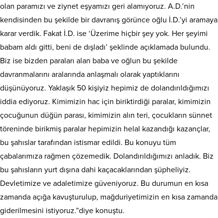
olan paramızı ve ziynet eşyamızı geri alamıyoruz. A.D.’nin
kendisinden bu şekilde bir davranış görünce oğlu İ.D.’yi aramaya
karar verdik. Fakat İ.D. ise ‘Üzerime hiçbir şey yok. Her şeyimi
babam aldı gitti, beni de dışladı’ şeklinde açıklamada bulundu.
Biz ise bizden paraları alan baba ve oğlun bu şekilde
davranmalarını aralarında anlaşmalı olarak yaptıklarını
düşünüyoruz. Yaklaşık 50 kişiyiz hepimiz de dolandırıldığımızı
iddia ediyoruz. Kimimizin hac için biriktirdiği paralar, kimimizin
çocuğunun düğün parası, kimimizin alın teri, çocukların sünnet
töreninde birikmiş paralar hepimizin helal kazandığı kazançlar,
bu şahıslar tarafından istismar edildi. Bu konuyu tüm
çabalarımıza rağmen çözemedik. Dolandırıldığımızı anladık. Biz
bu şahısların yurt dışına dahi kaçacaklarından şüpheliyiz.
Devletimize ve adaletimize güveniyoruz. Bu durumun en kısa
zamanda açığa kavuşturulup, mağduriyetimizin en kısa zamanda
giderilmesini istiyoruz.”diye konuştu.