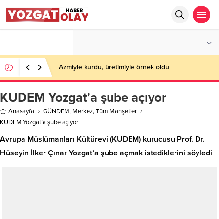
°C
YOZGAT
PARÇALI BULUTLU
Azmiyle kurdu, üretimiyle örnek oldu
KUDEM Yozgat’a şube açıyor
Anasayfa
GÜNDEM
,
Merkez
,
Tüm Manşetler
KUDEM Yozgat’a şube açıyor
Avrupa Müslümanları Kültürevi (KUDEM) kurucusu Prof. Dr.
Hüseyin İlker Çınar ​Yozgat’a şube açmak istediklerini söyledi