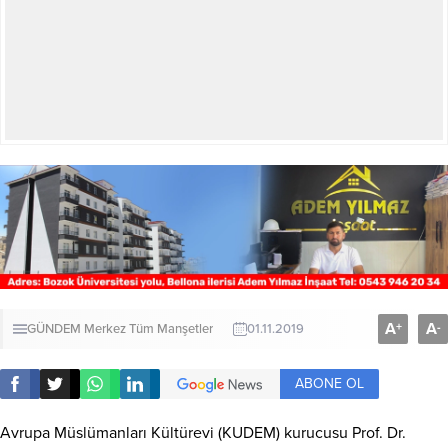
A
A
+
-
GÜNDEM
Merkez
Tüm Manşetler
01.11.2019
ABONE OL
Avrupa Müslümanları Kültürevi (KUDEM) kurucusu Prof. Dr.