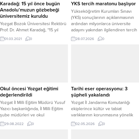
Karadağ: 15 yıl önce bugün
YKS tercih maratonu başlıyor
Anadolu’muzun gözbebeği
Yükseköğretim Kurumları Sınavı
üniversitemiz kuruldu
(YKS) sonuçlarının açıklanmasının
Yozgat Bozok Üniversitesi Rektörü
ardından milyonlarca üniversite
Prof. Dr. Ahmet Karadağ, “15 yıl
adayını yakından ilgilendiren tercih
önce 1 Mart günü bir umudu
süreci 29 Temmuz Çarşamba günü
01.03.2021
0
28.07.2026
0
yeşertmek, geleceğe güvenle
başlıyor. Adaylar, ÖSYM tarafından
bakabilmek adına Orta
yayımlanan 2026-YKS
Anadolu’muzun gözbebeği
Yükseköğretim Programları ve
Yozgat’ımızda Üniversitemizin
Kontenjanları Kılavuzu
kuruluşu gerçekleşmiştir.”dedi.
doğrultusunda tercihlerini yapacak.
Uzmanlar ise doğru tercih için
başarı sıralamasının esas alınması
ve geleceğin mesleklerine yönelik
Okul öncesi Yozgat eğitimi
Tarihi eser operasyonu: 3
programların dikkatle incelenmesi
değerlendirildi
şüpheli yakalandı
gerektiğini vurguluyor....
Yozgat İl Milli Eğitim Müdürü Yusuf
Yozgat İl Jandarma Komutanlığı
Yazıcı başkanlığında, İl Milli Eğitim
ekiplerince kültür ve tabiat
şube müdürleri ve okul
varlıklarının korunmasına yönelik
müdürlerinin katılımı ile Yozgat
yürütülen çalışmalar kapsamında
29.08.2022
0
02.05.2026
0
eğitim değerlendirme toplantısı
Sorgun ilçesinde tarihi eser
yapıldı.
kaçakçılığına yönelik düzenlenen