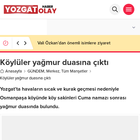
°C
YOZGAT
PARÇALI BULUTLU
Vali Özkan’dan önemli isimlere ziyaret
Köylüler yağmur duasına çıktı
Anasayfa
GÜNDEM
,
Merkez
,
Tüm Manşetler
Köylüler yağmur duasına çıktı
Yozgat’ta havaların sıcak ve kurak geçmesi nedeniyle
Osmanpaşa köyünde köy sakinleri Cuma namazı sonrası
yağmur duasında bulundu.