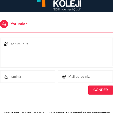
Yorumlar
Henüz yorum yapılmamış. İlk yorumu yukarıdaki form aracılığıyla