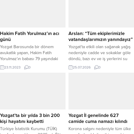
düzenlenen 6. Proje Etkinliği ve
Yarışması gerçekleştirildi. Erdoğan
Akdağ Kongre ve Kültür
Merkezi’nde düzenlenen etkinlikte
öğrenciler; Sağlık ve Yaşam
Bilimleri, Eğitim ve Öğrenme
Hakim Fatih Yorulmaz’ın acı
Arslan: “Tüm ekiplerimizle
Teknolojileri, Mühendislik,
günü
vatandaşlarımızın yanındayız”
Mimarlık...
Yozgat Barosunda bir dönem
Yozgat’ta etkili olan sağanak yağış
avukatlık yapan, Hakim Fatih
nedeniyle cadde ve sokaklar göle
Yorulmaz’ın babası 79 yaşındaki
döndü, bazı ev ve iş yerlerini su
Bekir Yorulmaz hayatını kaybetti.
bastı. Belediye Başkanı Kazım
23.11.2023
0
25.07.2026
0
Arslan, zarar gören vatandaşları
ziyaret ederek incelemelerde
bulundu. Yozgat’ta etkisini artıran
şiddetli sağanak yağış, kent
genelinde hayatı olumsuz etkiledi.
Kısa sürede etkili olan yoğun yağış
nedeniyle cadde ve sokaklar...
Yozgat’ta bir yılda 3 bin 200
Yozgat İl genelinde 627
kişi hayatını kaybetti
camide cuma namazı kılındı
Türkiye İstatistik Kurumu (TÜİK)
Korona salgını nedeniyle tüm ülke