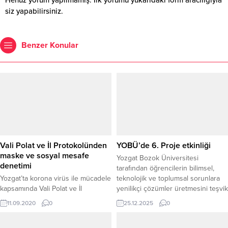
siz yapabilirsiniz.
Benzer Konular
Vali Polat ve İl Protokolünden
YOBÜ’de 6. Proje etkinliği
maske ve sosyal mesafe
Yozgat Bozok Üniversitesi
denetimi
tarafından öğrencilerin bilimsel,
Yozgat’ta korona virüs ile mücadele
teknolojik ve toplumsal sorunlara
kapsamında Vali Polat ve İl
yenilikçi çözümler üretmesini teşvik
Protokolünün de katıldığı geniş
etmek, proje kültürünü
11.09.2020
0
25.12.2025
0
kapsamlı denetim yapıldı.
yaygınlaştırmak ve disiplinler arası
çalışmaları desteklemek amacıyla