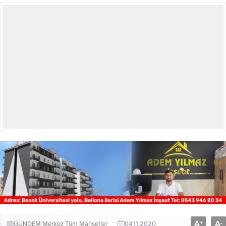
A
A
+
-
GÜNDEM
Merkez
Tüm Manşetler
04.11.2020