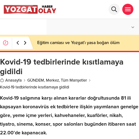
°C
YOZGAT
AZ BULUTLU
Eğitim camiası ve Yozgat’ı yasa boğan ölüm
Kovid-19 tedbirlerinde kısıtlamaya
gidildi
Anasayfa
GÜNDEM
,
Merkez
,
Tüm Manşetler
Kovid-19 tedbirlerinde kısıtlamaya gidildi
Kovid-19 salgınına karşı alınan kararlar doğrultusunda 81 ili
kapsayan koronavirüs ek tedbirlere ilişkin yayımlanan genelge
göre, yeme ­içme yerleri, kahvehaneler, kuaförler, nikah,
tiyatro, sinema, konser, spor salonları bugünden itibaren saat
22.00’de kapanacak.