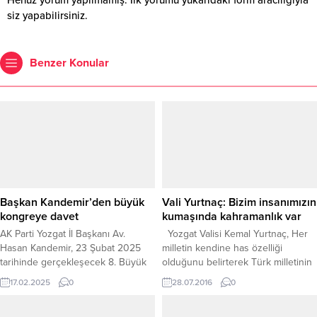
siz yapabilirsiniz.
Benzer Konular
Başkan Kandemir’den büyük
Vali Yurtnaç: Bizim insanımızın
kongreye davet
kumaşında kahramanlık var
AK Parti Yozgat İl Başkanı Av.
Yozgat Valisi Kemal Yurtnaç, Her
Hasan Kandemir, 23 Şubat 2025
milletin kendine has özelliği
tarihinde gerçekleşecek 8. Büyük
olduğunu belirterek Türk milletinin
Olağan Kongresi öncesinde,
en büyük özelliğinin kahramanlık
17.02.2025
0
28.07.2016
0
“Adında AK, Işığında İstikbal”
olduğunu söyledi. Vali Yurtnaç, ilde
mottosuyla parti üyeleri ve basın
bulunan gazete sahipleri, ulusal