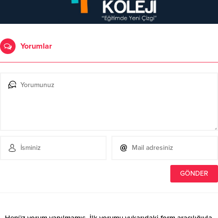
Yorumlar
Henüz yorum yapılmamış. İlk yorumu yukarıdaki form aracılığıyla