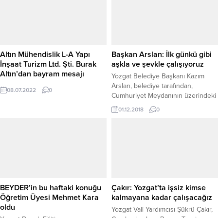
mensuplarına önemli açıklamalarda
ajans temsilcileri ve muhabirlerle
bulundu. 81 ilde eş zamanlı olarak
Vali Konağı bahçesinde verdiği
yapılan ortak basın açıklamasında,
kahvaltıda bir araya gelerek, ülke
geçtiğimiz dönem boyunca
ve Yozgat gündemine ilişkin önemli
gerçekleştirilen ilçe ve il kongreleri
değerlendirmelerde bulundu.
ile AK...
Yozgat’ta basın mensupları...
Altın Mühendislik L-A Yapı
Başkan Arslan: İlk günkü gibi
İnşaat Turizm Ltd. Şti. Burak
aşkla ve şevkle çalışıyoruz
Altın’dan bayram mesajı
Yozgat Belediye Başkanı Kazım
Arslan, belediye tarafından,
08.07.2022
0
Cumhuriyet Meydanının üzerindeki
park içerisinden geçecek ve
01.12.2018
0
Belediye ile Lise Caddesine
doğrudan bağlanacak yolda
incelemelerde bulundu. Başkan
Arslan, ilk günkü gibi aşkla ve
şevkle çalışmalara devam ettiklerini
söyledi.
BEYDER’in bu haftaki konuğu
Çakır: Yozgat’ta işsiz kimse
Öğretim Üyesi Mehmet Kara
kalmayana kadar çalışacağız
oldu
Yozgat Vali Yardımcısı Şükrü Çakır,