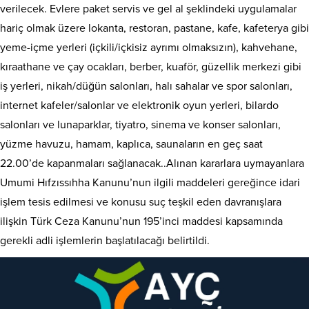
verilecek. Evlere paket servis ve gel ­al şeklindeki uygulamalar
hariç olmak üzere lokanta, restoran, pastane, kafe, kafeterya gibi
yeme-­içme yerleri (içkili/içkisiz ayrımı olmaksızın), kahvehane,
kıraathane ve çay ocakları, berber, kuaför, güzellik merkezi gibi
iş yerleri, nikah/düğün salonları, halı sahalar ve spor salonları,
internet kafeler/salonlar ve elektronik oyun yerleri, bilardo
salonları ve lunaparklar, tiyatro, sinema ve konser salonları,
yüzme havuzu, hamam, kaplıca, saunaların en geç saat
22.00’de kapanmaları sağlanacak..Alınan kararlara uymayanlara
Umumi Hıfzıssıhha Kanunu’nun ilgili maddeleri gereğince idari
işlem tesis edilmesi ve konusu suç teşkil eden davranışlara
ilişkin Türk Ceza Kanunu’nun 195’inci maddesi kapsamında
gerekli adli işlemlerin başlatılacağı belirtildi.