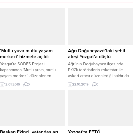
‘Mutlu yuva mutlu yaşam
Ağrı Doğubeyazıt’taki şehit
merkezi’ hizmete açıldı
ateşi Yozgat’a düştü
Yozgat’ta SODES Projesi
Ağrı'nın Doğubayazıt ilçesinde
kapsamında ‘Mutlu yuva, mutlu
PKK'lı teröristlerin roketatar ile
yaşam merkezi’ düzenlenen
askeri araca düzenlediği saldırıda
törenle hizmete açıldı. Şeyh Osman
yaralanan 5 askerden Yozgat’ın
12.01.2016
0
22.10.2019
0
Mahallesi Sanayi Caddesi’nde 4
Sorgun İlçesi nüfusuna kayıtlı Er
katlı binada hizmete açılan
Zekeriya Altonuk (32), tedavi
merkezde çocuklar için oyun
gördüğü hastanede şehit oldu.
salonu, dinlenme ve kitap okuma
salonu ile bilgisayar odası
oluşturuldu. Merkez açılışına, Vali
Yardımcısı Adnan Daldal, İl
Jandarma Komutanı Albay Selçuk
Başkan Ekinci, vatandaşları
Yozgat’ta FETÖ