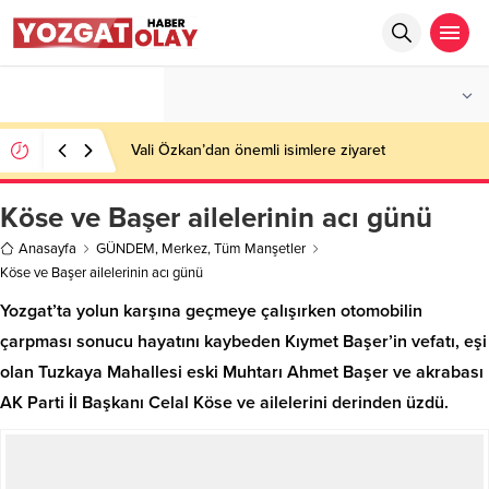
°C
YOZGAT
PARÇALI BULUTLU
Vali Özkan’dan önemli isimlere ziyaret
Köse ve Başer ailelerinin acı günü
Anasayfa
GÜNDEM
,
Merkez
,
Tüm Manşetler
Köse ve Başer ailelerinin acı günü
Yozgat’ta yolun karşına geçmeye çalışırken otomobilin
çarpması sonucu hayatını kaybeden Kıymet Başer’in vefatı, eşi
olan Tuzkaya Mahallesi eski Muhtarı Ahmet Başer ve akrabası
AK Parti İl Başkanı Celal Köse ve ailelerini derinden üzdü.