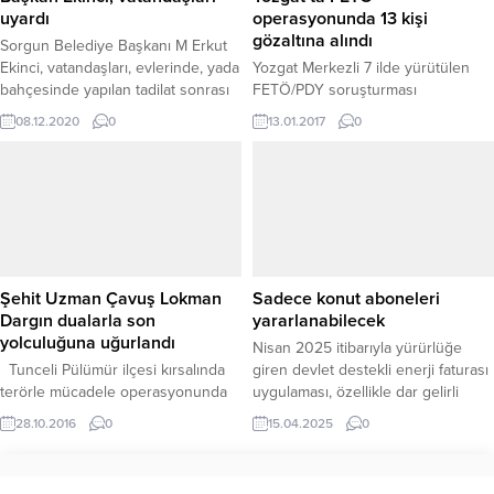
Yıldırım, Belediye...
uyardı
operasyonunda 13 kişi
gözaltına alındı
Sorgun Belediye Başkanı M Erkut
Ekinci, vatandaşları, evlerinde, yada
Yozgat Merkezli 7 ilde yürütülen
bahçesinde yapılan tadilat sonrası
FETÖ/PDY soruşturması
oluşan inşaat atıklarını çöp
kapsamında haklarında gözaltı
08.12.2020
0
13.01.2017
0
konteynırına atmamaları konusunda
kararı bulunan 18 kişiden 13’ü
uyararak temiz bir Sorgun için daha
yakalandı. Yozgat Merkezli Ankara,
duyarlı olmaya davet etti.
Şanlıurfa, Konya, Denizli, Nevşehir
ve Manisa olmak üzere 7 ilde eş
zamanlı olarak yürütülen FETÖ/PDY
operasyonunda hakkında gözaltı
bulunan 18 şahıstan 13’ü
yakalanarak gözaltına alındı, 5
Şehit Uzman Çavuş Lokman
Sadece konut aboneleri
şüpheli ise firar etti. Yozgat...
Dargın dualarla son
yararlanabilecek
yolculuğuna uğurlandı
Nisan 2025 itibarıyla yürürlüğe
Tunceli Pülümür ilçesi kırsalında
giren devlet destekli enerji faturası
terörle mücadele operasyonunda
uygulaması, özellikle dar gelirli
el yapımı patlayıcının infilak etmesi
konut abonelerine yönelik önemli
28.10.2016
0
15.04.2025
0
sonucu şehit düşen Jandarma
bir ekonomik rahatlama sunuyor.
Uzman Çavuş Lokman Dargın,
Enerji Piyasası Düzenleme Kurumu
Yozgat’ın Boğazlıyan ilçesinde
(EPDK) ve BOTAŞ tarafından hayata