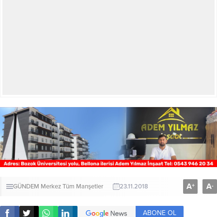
A
A
+
-
GÜNDEM
Merkez
Tüm Manşetler
23.11.2018
ABONE OL