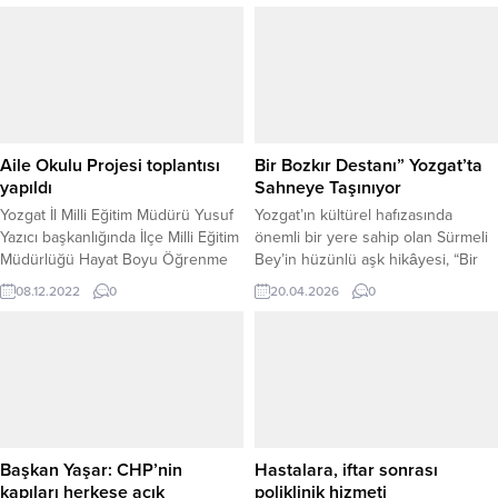
Aile Okulu Projesi toplantısı
Bir Bozkır Destanı” Yozgat’ta
yapıldı
Sahneye Taşınıyor
Yozgat İl Milli Eğitim Müdürü Yusuf
Yozgat’ın kültürel hafızasında
Yazıcı başkanlığında İlçe Milli Eğitim
önemli bir yere sahip olan Sürmeli
Müdürlüğü Hayat Boyu Öğrenme
Bey’in hüzünlü aşk hikâyesi, “Bir
biriminden sorumlu şube
Bozkır Destanı” adlı tiyatro oyunu
08.12.2022
0
20.04.2026
0
müdürleri, Halk Eğitim Merkezi
ile sahneye taşınıyor. Bozok
Müdürleri ve Aile Okulu Eğitimi
Yaylası’nda geçen ve imkansız bir
eğitmenlerinin katılımıyla Aile Okulu
aşka konu olan hikaye, izleyicilerle
Projesi toplantısı yapıldı.
buluşmaya hazırlanıyor. Yazarlığını
ve yönetmenliğini Soner Tumgan’ın
üstlendiği oyun, yalnızca bir tiyatro
gösterisi olmanın ötesinde,
Yozgat’ın simgelerinden...
Başkan Yaşar: CHP’nin
Hastalara, iftar sonrası
kapıları herkese açık
poliklinik hizmeti