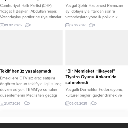
Cumhuriyet Halk Partisi (CHP)
Yozgat Şehir Hastanesi Ramazan
Yozgat İl Başkanı Abdullah Yaşar,
ayı dolayısıyla iftardan sonra
Vatandaşları partilerine üye olmaları
vatandaşlara yönelik poliklinik
ve Cumhuriyet Halk Partisi’nin
hizmeti vermeye başladı.
09.02.2025
0
07.06.2017
0
değişim sürecine katkı sağlamaları
için davet ettiklerini belirterek,
“CHP’nin kapılarının herkese açık
olduğunu söyledi. Cumhuriyet Halk
Partisi (CHP) Yozgat İl Başkanlığı,
partinin yenilenecek programı
kapsamında merkez ve ilçelerde
yapılan saha çalışmalarının
Teklif henüz yasalaşmadı
“Bir Memleket Hikayesi”
değerlendirilmesi amacıyla...
Tiyatro Oyunu Ankara’da
Emeklilere ÖTV’siz araç satışını
sahnelendi
öngören kanun teklifiyle ilgili süreç
devam ediyor. TBMM’ye sunulan
Yozgatlı Dernekler Federasyonu,
düzenlemenin Meclis’ten geçtiği
kültürel bağları güçlendirmek ve
yönündeki iddiaların gerçeği
hemşehrilik ruhunu pekiştirmek
21.07.2026
0
05.05.2025
0
yansıtmadığı belirtilirken, şu an için
amacıyla düzenlediği etkinliklere bir
emeklilere yönelik yürürlüğe girmiş
yenisini daha ekledi. Hafta sonu
bir ÖTV muafiyeti bulunmuyor.
Pazar günü saat 19.00’da Ankara
Milyonlarca emeklinin yakından
Neşet Ertaş Kültür Merkezi’nde