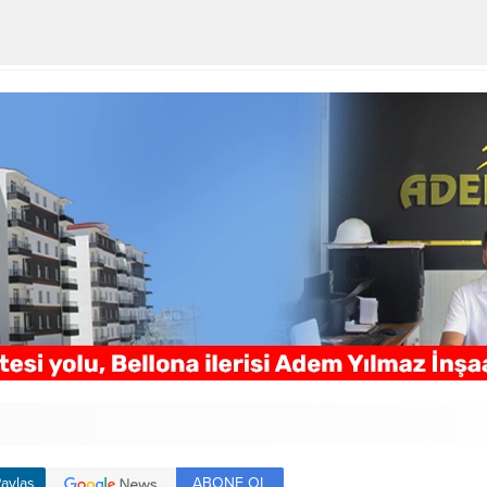
ABONE OL
aylaş