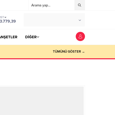
IST
°C
YOZGAT
3.779,39
PARÇALI BULUTLU
ANŞETLER
DİĞER
TÜMÜNÜ GÖSTER →