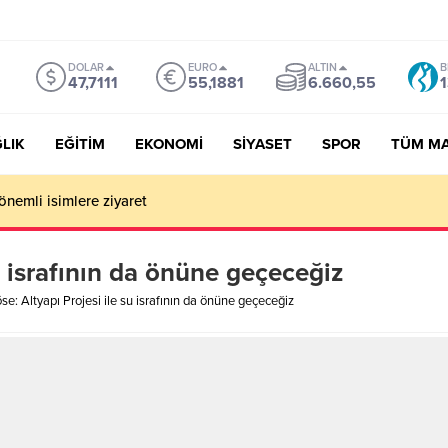
DOLAR
EURO
ALTIN
B
47,7111
55,1881
6.660,55
1
LIK
EĞİTİM
EKONOMİ
SİYASET
SPOR
TÜM M
önemli isimlere ziyaret
u israfının da önüne geçeceğiz
se: Altyapı Projesi ile su israfının da önüne geçeceğiz