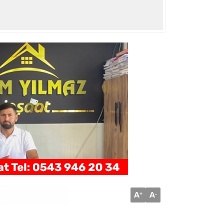
A
A
+
-