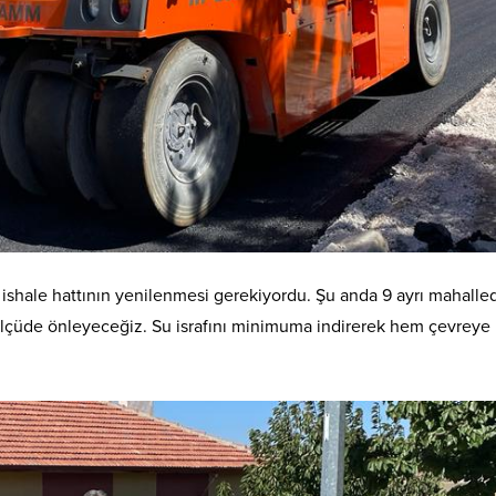
 ishale hattının yenilenmesi gerekiyordu. Şu anda 9 ayrı mahall
k ölçüde önleyeceğiz. Su israfını minimuma indirerek hem çevrey