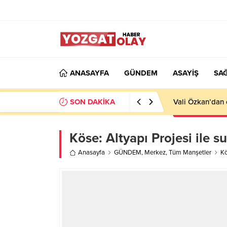
ANASAYFA
GÜNDEM
ASAYİŞ
SAĞ
SON DAKİKA
Vali Özkan’dan 
Köse: Altyapı Projesi ile s
Anasayfa
GÜNDEM
,
Merkez
,
Tüm Manşetler
Kö