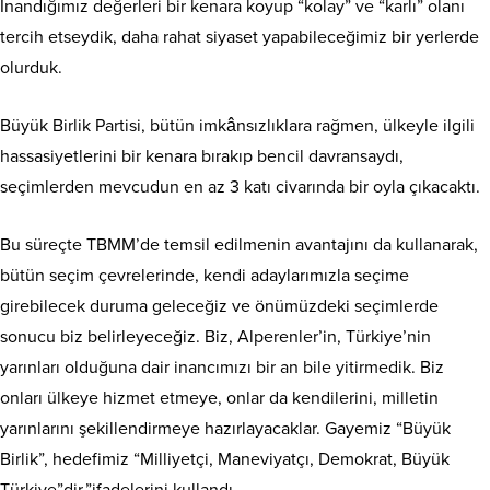
İnandığımız değerleri bir kenara koyup “kolay” ve “karlı” olanı
tercih etseydik, daha rahat siyaset yapabileceğimiz bir yerlerde
olurduk.
Büyük Birlik Partisi, bütün imkânsızlıklara rağmen, ülkeyle ilgili
hassasiyetlerini bir kenara bırakıp bencil davransaydı,
seçimlerden mevcudun en az 3 katı civarında bir oyla çıkacaktı.
Bu süreçte TBMM’de temsil edilmenin avantajını da kullanarak,
bütün seçim çevrelerinde, kendi adaylarımızla seçime
girebilecek duruma geleceğiz ve önümüzdeki seçimlerde
sonucu biz belirleyeceğiz. Biz, Alperenler’in, Türkiye’nin
yarınları olduğuna dair inancımızı bir an bile yitirmedik. Biz
onları ülkeye hizmet etmeye, onlar da kendilerini, milletin
yarınlarını şekillendirmeye hazırlayacaklar. Gayemiz “Büyük
Birlik”, hedefimiz “Milliyetçi, Maneviyatçı, Demokrat, Büyük