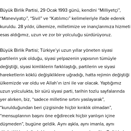
Büyük Birlik Partisi, 29 Ocak 1993 günü, kendini “Milliyetçi”,
“Maneviyatçı”, “Sivil” ve “Katılımcı” kelimeleriyle ifade ederek
kuruldu. 28 yıldır, ülkemize, milletimize ve inançlarımıza hizmeti
esas aldığımız, uzun ve zor bir yolculuğu sürdürüyoruz.
Büyük Birlik Partisi; Türkiye’yi uzun yıllar yöneten siyasi
partilerin yok olduğu, siyasi yelpazenin yapısının tümüyle
değiştiği, siyasi kimliklerin farklılaştığı, partilerin ve siyasi
hareketlerin köklü değişikliklere uğradığı, hatta rejimin değiştiği
ülkemizde var oldu ve Allah’ın izni ile var olacak. Yaptığımız
uzun yolculukta, bir sürü siyasi parti, tarihin tozlu sayfalarında
yer alırken, biz, “sadece milletine sırtını yaslayarak”,
“kurulduğundan beri çizgisinde hiçbir kırıklık olmadan”,
“mensuplarının başını öne eğdirecek hiçbir yanlışın içine
düşmeden”, bugüne geldik. Aynı aşkla, aynı imanla, aynı