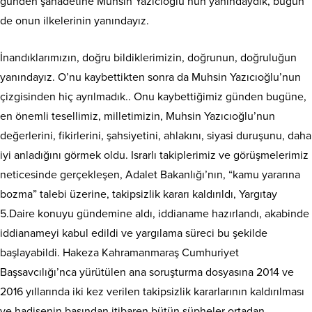
günden şahadetine Muhsin Yazıcıoğlu’nun yanındaydık, bugün
de onun ilkelerinin yanındayız.
İnandıklarımızın, doğru bildiklerimizin, doğrunun, doğruluğun
yanındayız. O’nu kaybettikten sonra da Muhsin Yazıcıoğlu’nun
çizgisinden hiç ayrılmadık.. Onu kaybettiğimiz günden bugüne,
en önemli tesellimiz, milletimizin, Muhsin Yazıcıoğlu’nun
değerlerini, fikirlerini, şahsiyetini, ahlakını, siyasi duruşunu, daha
iyi anladığını görmek oldu. Israrlı takiplerimiz ve görüşmelerimiz
neticesinde gerçekleşen, Adalet Bakanlığı’nın, “kamu yararına
bozma” talebi üzerine, takipsizlik kararı kaldırıldı, Yargıtay
5.Daire konuyu gündemine aldı, iddianame hazırlandı, akabinde
iddianameyi kabul edildi ve yargılama süreci bu şekilde
başlayabildi. Hakeza Kahramanmaraş Cumhuriyet
Başsavcılığı’nca yürütülen ana soruşturma dosyasına 2014 ve
2016 yıllarında iki kez verilen takipsizlik kararlarının kaldırılması
ve hadisenin başından itibaren bütün şüpheler ortadan