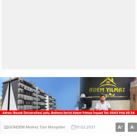
A
A
+
-
GÜNDEM
Merkez
Tüm Manşetler
01.02.2021