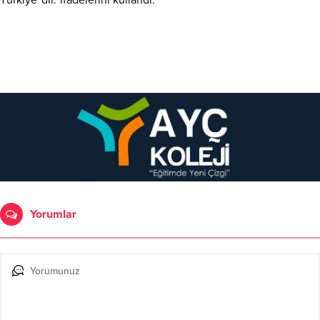
Türkiye”dir.”ifadelerini kullandı.
Yorumlar