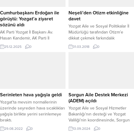
Cumhurbaşkanı Erdoğan ile
Neşeli’den Otizm etkinliğine
görüştü: Yozgat’a ziyaret
davet
sözünü aldı
Yozgat Aile ve Sosyal Politikalar İl
AK Parti Yozgat İl Başkanı Av.
Müdürlüğü tarafından Otizm’e
Hasan Kandemir, AK Parti İl
dikkat çekmek farkındalık
Başkanları Toplantısı kapsamında
oluşturmak için 2 Nisan Pazartesi
25.12.2025
0
31.03.2018
0
Cumhurbaşkanı ve AK Parti Genel
saat 10:30’da Yozgat Lisesi
Başkanı Recep Tayyip Erdoğan ile
önünden başlayacak ve
gerçekleştirdiği birebir görüşmede
Cumhuriyet Meydanına kadar
Yozgat’ın öncelikli taleplerini iletti.
devam edecek yürüyüşe Yozgat
YOZGAT’A BAHAR AYLARINDA
halkını davet etti.
ZİYARET SÖZÜBaşkan Kandemir,
görüşmede Yozgat’a yapılacak
ziyaret talebini doğrudan
Serinleten hava yağışla geldi
Sorgun Aile Destek Merkezi
Cumhurbaşkanı Erdoğan’a iletti.
(ADEM) açıldı
Yozgat’ta mevsim normallerinin
Erdoğan, bu talebi olumlu...
üzerinde seyreden hava sıcaklıkları
Yozgat Aile ve Sosyal Hizmetler
yağışla birlikte yerini serinlemeye
Bakanlığı’nın desteği ve Yozgat
bıraktı.
Valiliği’nin koordinesinde, Sorgun
Sosyal Yardımlaşma ve Dayanışma
29.08.2022
0
13.09.2024
0
Vakfı (SYDV) bünyesinde kurulan