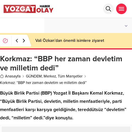
°C
YOZGAT
AZ BULUTLU
Vali Özkan’dan önemli isimlere ziyaret
Korkmaz: “BBP her zaman devletim
ve milletim dedi”
Anasayfa
GÜNDEM
,
Merkez
,
Tüm Manşetler
Korkmaz: “BBP her zaman devletim ve milletim dedi”
Büyük Birlik Partisi (BBP) Yozgat İl Başkanı Kemal Korkmaz,
“Büyük Birlik Partisi, devletin, milletin menfaatleriyle, parti
menfaatleri karşı karşıya geldiğinde, tereddütsüz “devletim”
dedi, “milletim” dedi.”diye konuştu.