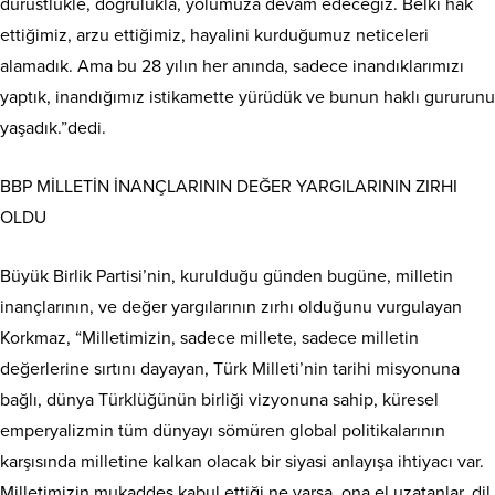
dürüstlükle, doğrulukla, yolumuza devam edeceğiz. Belki hak
ettiğimiz, arzu ettiğimiz, hayalini kurduğumuz neticeleri
alamadık. Ama bu 28 yılın her anında, sadece inandıklarımızı
yaptık, inandığımız istikamette yürüdük ve bunun haklı gururunu
yaşadık.”dedi.
BBP MİLLETİN İNANÇLARININ DEĞER YARGILARININ ZIRHI
OLDU
Büyük Birlik Partisi’nin, kurulduğu günden bugüne, milletin
inançlarının, ve değer yargılarının zırhı olduğunu vurgulayan
Korkmaz, “Milletimizin, sadece millete, sadece milletin
değerlerine sırtını dayayan, Türk Milleti’nin tarihi misyonuna
bağlı, dünya Türklüğünün birliği vizyonuna sahip, küresel
emperyalizmin tüm dünyayı sömüren global politikalarının
karşısında milletine kalkan olacak bir siyasi anlayışa ihtiyacı var.
Milletimizin mukaddes kabul ettiği ne varsa, ona el uzatanlar, dil