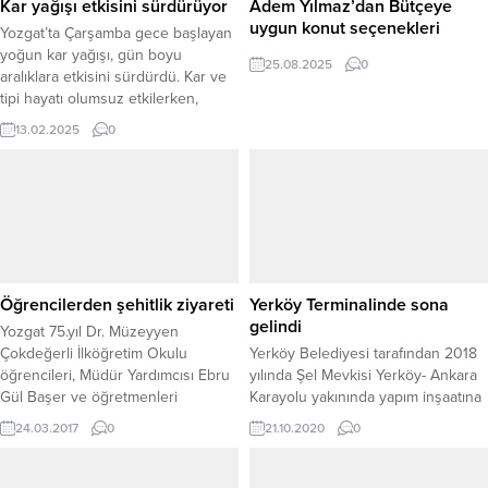
Kar yağışı etkisini sürdürüyor
Adem Yılmaz’dan Bütçeye
uygun konut seçenekleri
Yozgat’ta Çarşamba gece başlayan
yoğun kar yağışı, gün boyu
25.08.2025
0
aralıklara etkisini sürdürdü. Kar ve
tipi hayatı olumsuz etkilerken,
sabah araçları ile işe gidecek olan
13.02.2025
0
vatandaşlar önce araçlarının
üzerindeki karları temizledi.
Belediye temizlik ekipleri ise cadde
ve sokaklarda kaldırımlarda kar
temizlemesi yaparken iş makineleri
ile ana arterlerde ve ara
caddelerde kar...
Öğrencilerden şehitlik ziyareti
Yerköy Terminalinde sona
gelindi
Yozgat 75.yıl Dr. Müzeyyen
Çokdeğerli İlköğretim Okulu
Yerköy Belediyesi tarafından 2018
öğrencileri, Müdür Yardımcısı Ebru
yılında Şel Mevkisi Yerköy- Ankara
Gül Başer ve öğretmenleri
Karayolu yakınında yapım inşaatına
gözetiminde Yozgat Şehitliğini
başlanılan Yerköy Şehirlerarası
24.03.2017
0
21.10.2020
0
ziyaret ederek dua okudu.
Otobüs Terminali Belediye Başkanı
Şehitlerin kabri başında Din Kültürü
Ferhat Yılmaz’ın talimatları ile
öğretmeninin okuduğu dualara da
tamamlanarak çevre düzenlemesi