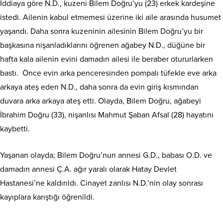
İddiaya göre N.D., kuzeni Bilem Doğru’yu (23) erkek kardeşine
istedi. Ailenin kabul etmemesi üzerine iki aile arasında husumet
yaşandı. Daha sonra kuzeninin ailesinin Bilem Doğru’yu bir
başkasına nişanladıklarını öğrenen ağabey N.D., düğüne bir
hafta kala ailenin evini damadın ailesi ile beraber otururlarken
bastı. Önce evin arka penceresinden pompalı tüfekle eve arka
arkaya ateş eden N.D., daha sonra da evin giriş kısmından
duvara arka arkaya ateş etti. Olayda, Bilem Doğru, ağabeyi
İbrahim Doğru (33), nişanlısı Mahmut Şaban Afsal (28) hayatını
kaybetti.
Yaşanan olayda; Bilem Doğru’nun annesi G.D., babası O.D. ve
damadın annesi Ç.A. ağır yaralı olarak Hatay Devlet
Hastanesi’ne kaldırıldı. Cinayet zanlısı N.D.’nin olay sonrası
kayıplara karıştığı öğrenildi.