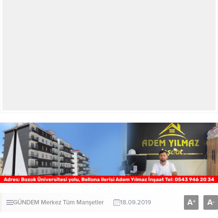
A
A
+
-
GÜNDEM
Merkez
Tüm Manşetler
18.09.2019