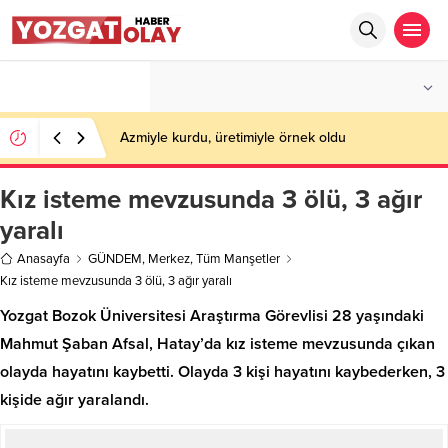
°C
YOZGAT
AZ BULUTLU
Azmiyle kurdu, üretimiyle örnek oldu
Kız isteme mevzusunda 3 ölü, 3 ağır
yaralı
Anasayfa
GÜNDEM
,
Merkez
,
Tüm Manşetler
Kız isteme mevzusunda 3 ölü, 3 ağır yaralı
Yozgat Bozok Üniversitesi Araştırma Görevlisi 28 yaşındaki
Mahmut Şaban Afsal, Hatay’da kız isteme mevzusunda çıkan
olayda hayatını kaybetti. Olayda 3 kişi hayatını kaybederken, 3
kişide ağır yaralandı.