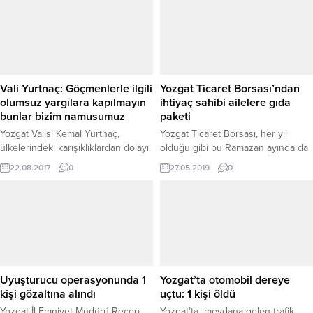
Vali Yurtnaç: Göçmenlerle ilgili
Yozgat Ticaret Borsası’ndan
olumsuz yargılara kapılmayın
ihtiyaç sahibi ailelere gıda
bunlar bizim namusumuz
paketi
Yozgat Valisi Kemal Yurtnaç,
Yozgat Ticaret Borsası, her yıl
ülkelerindeki karışıklıklardan dolayı
olduğu gibi bu Ramazan ayında da
Türkiye'ye sığınan ve Yozgat'ta
yardımlarına devam etti. Hazırlanan
22.08.2017
0
27.05.2019
0
yaşayan göçmenlerle ilgili
50 bin TL değerindeki 666 adet
vatandaşların olumsuz yargılara
gıda paketi ihtiyaç sahiplerine
kapılmaması gerektiğini belirterek,
ulaştırıldı.
“Bunlar bizim kardeşimiz ve onlara
devlet olarak bakacağız. Toplumsal
kardeşliği bozacak hiçbir endişenin
içerisine girmeyeceğiz” dedi.
Uyuşturucu operasyonunda 1
Yozgat’ta otomobil dereye
kişi gözaltına alındı
uçtu: 1 kişi öldü
Yozgat İl Emniyet Müdürü Recep
Yozgat’ta meydana gelen trafik