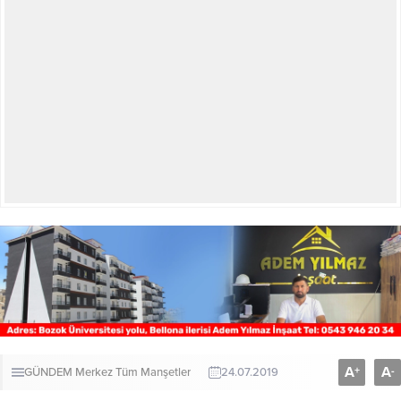
A
A
+
-
GÜNDEM
Merkez
Tüm Manşetler
24.07.2019