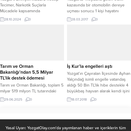
Tecimer, Narkotik Suçlarla
kazasında bir otomobilin dereye
Mücadele kapsamında
uçması sonucu 1 kişi hayatını
gerçekleştirilen çalışmalar hakkında
kaybetti. Edinilen bilgilere göre;
28.10.2024
0
28.03.2017
0
bilgi verdi. 25 Ekim 2024 tarihinde,
kaza, Yozgat –Ankara Karayolu
uyuşturucu madde kullandığı
Sarıhacılı köprüsü yakınlarında
değerlendirilen bir şüpheli şahıs
meydana geldi. Nevzat Aslanboğa
yakalandı.
(56) idaresindeki 66 LB 233 plakalı
otomobil, Ankara’dan
Yozgat istikametine seyir
halindeyken Sarıhacılı köprüsü
yakınlarında sürücüsünün
Tarım ve Orman
İş Kur’la engelleri aştı
direksiyon hakimiyetini kaybetmesi
Bakanlığı’ndan 5,5 Milyar
Yozgat’ın Çayıralan İlçesinde Ayhan
sonucu kontrolden çıkıp karşı
TL’lik destek ödemesi
Yalçındağ isimli engelle vatandaş
şeride geçerek...
Tarım ve Orman Bakanlığı, toplam 5
aldığı 50 Bin TL’lik hibe destekle 4
milyar 519 milyon TL tutarındaki
büyükbaş hayvan alarak kendi işini
destekleme ödemelerini bugün
kurdu.
29.06.2025
0
18.07.2018
0
çiftçilerin hesaplarına aktarmaya
başladı. Bakan İbrahim Yumaklı’nın
yaptığı açıklamaya göre, Türkiye
genelinde gerçekleştirilen bu
kapsamlı destek paketiyle
Yasal Uyarı: YozgatOlay.com'da yayımlanan haber ve içeriklerin tüm