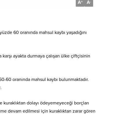
A
A
+
-
le yüzde 60 oranında mahsul kaybı yaşadığını
karşı ayakta durmaya çalışan ülke çiftçisinin
 50-60 oranında mahsul kaybı bulunmaktadır.
.
 de kuraklıktan dolayı ödeyemeyeceği borçları
etime devam edilmesi için kuraklıktan zarar gören