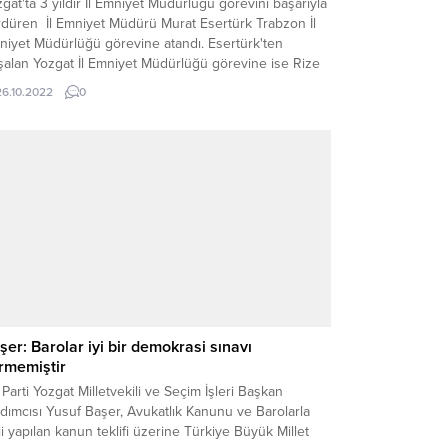
gat'ta 3 yıldır İl Emniyet Müdürlüğü görevini başarıyla
rdüren İl Emniyet Müdürü Murat Esertürk Trabzon İl
niyet Müdürlüğü görevine atandı. Esertürk'ten
şalan Yozgat İl Emniyet Müdürlüğü görevine ise Rize
lis Okulu Müdürü Kenan Şaban Süzgün atandı.
26.10.2022
0
şer: Barolar iyi bir demokrasi sınavı
rmemiştir
Parti Yozgat Milletvekili ve Seçim İşleri Başkan
dımcısı Yusuf Başer, Avukatlık Kanunu ve Barolarla
ili yapılan kanun teklifi üzerine Türkiye Büyük Millet