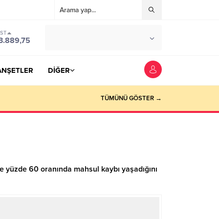
IST
°C
YOZGAT
3.889,75
PARÇALI BULUTLU
ANŞETLER
DİĞER
TÜMÜNÜ GÖSTER →
 ile yüzde 60 oranında mahsul kaybı yaşadığını