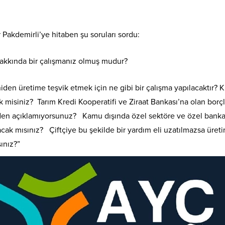
 Pakdemirli’ye hitaben şu soruları sordu:
 hakkında bir çalışmanız olmuş mudur?
eniden üretime teşvik etmek için ne gibi bir çalışma yapılacaktır
misiniz? Tarım Kredi Kooperatifi ve Ziraat Bankası’na olan borçlar
den açıklamıyorsunuz? Kamu dışında özel sektöre ve özel bankala
klayacak mısınız? Çiftçiye bu şekilde bir yardım eli uzatılmazsa ü
ınız?”