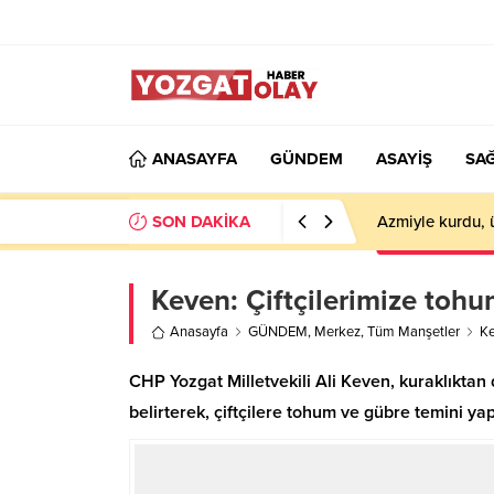
ANASAYFA
GÜNDEM
ASAYİŞ
SAĞ
SON DAKİKA
Azmiyle kurdu, 
Keven: Çiftçilerimize tohu
Anasayfa
GÜNDEM
,
Merkez
,
Tüm Manşetler
Ke
CHP Yozgat Milletvekili Ali Keven, kuraklıktan
belirterek, çiftçilere tohum ve gübre temini yap