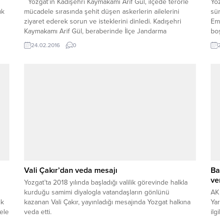
Yozgat’ın Kadışehri Kaymakamı Arif Gül, ilçede terörle
Yoz
ık
mücadele sırasında şehit düşen askerlerin ailelerini
sü
ziyaret ederek sorun ve isteklerini dinledi. Kadışehri
Em
Kaymakamı Arif Gül, beraberinde İlçe Jandarma
bo
Komutanı Osman Yılmaz, Emniyet Amiri Osman Saffet
Po
24.02.2016
0
Taş, SYDV Müdürü Osman Sağlamer, Şehit Doğan
Özpolat Çok Programlı Anadolu Lisesi Müdürü Veli
Solmaz ve...
Vali Çakır’dan veda mesajı
Ba
ve
Yozgat’ta 2018 yılında başladığı valilik görevinde halkla
kurduğu samimi diyalogla vatandaşların gönlünü
AK 
ik
kazanan Vali Çakır, yayınladığı mesajında Yozgat halkına
Yar
ele
veda etti.
ilg