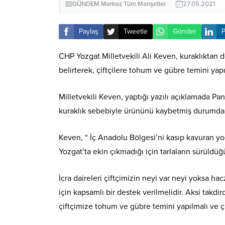
GÜNDEM
Merkez
Tüm Manşetler
27.05.2021
Paylaş
Tweetle
Gönder
P
CHP Yozgat Milletvekili Ali Keven, kuraklıktan 
belirterek, çiftçilere tohum ve gübre temini yapı
Milletvekili Keven, yaptığı yazılı açıklamada P
kuraklık sebebiyle ürününü kaybetmiş durumda 
Keven, “ İç Anadolu Bölgesi’ni kasıp kavuran y
Yozgat’ta ekin çıkmadığı için tarlaların sürüldü
İcra daireleri çiftçimizin neyi var neyi yoksa h
için kapsamlı bir destek verilmelidir. Aksi takd
çiftçimize tohum ve gübre temini yapılmalı ve çi