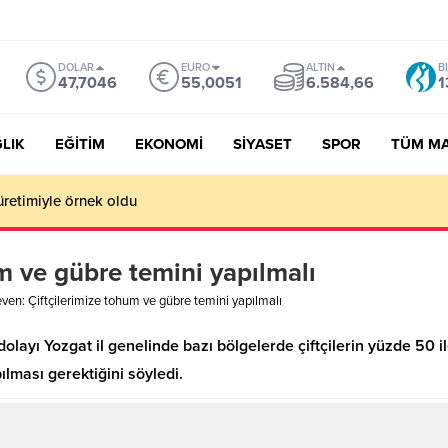
DOLAR
EURO
ALTIN
B
47,7046
55,0051
6.584,66
1
LIK
EĞİTİM
EKONOMİ
SİYASET
SPOR
TÜM M
üretimiyle örnek oldu
m ve gübre temini yapılmalı
ven: Çiftçilerimize tohum ve gübre temini yapılmalı
 dolayı Yozgat il genelinde bazı bölgelerde çiftçilerin yüzde 50
ılması gerektiğini söyledi.