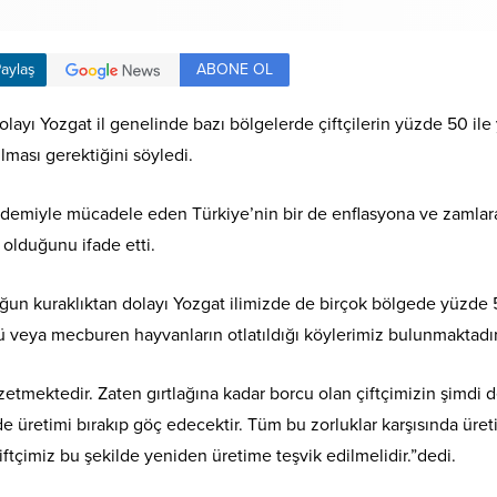
ABONE OL
aylaş
dolayı Yozgat il genelinde bazı bölgelerde çiftçilerin yüzde 50 i
lması gerektiğini söyledi.
andemiyle mücadele eden Türkiye’nin bir de enflasyona ve zamlara 
olduğunu ifade etti.
oğun kuraklıktan dolayı Yozgat ilimizde de birçok bölgede yüzde
ğü veya mecburen hayvanların otlatıldığı köylerimiz bulunmaktadır
aczetmektedir. Zaten gırtlağına kadar borcu olan çiftçimizin şimdi
irde üretimi bırakıp göç edecektir. Tüm bu zorluklar karşısında ür
ftçimiz bu şekilde yeniden üretime teşvik edilmelidir.”dedi.