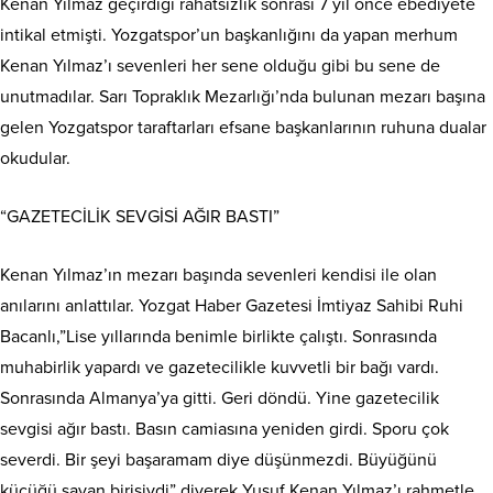
Kenan Yılmaz geçirdiği rahatsızlık sonrası 7 yıl önce ebediyete
intikal etmişti. Yozgatspor’un başkanlığını da yapan merhum
Kenan Yılmaz’ı sevenleri her sene olduğu gibi bu sene de
unutmadılar. Sarı Topraklık Mezarlığı’nda bulunan mezarı başına
gelen Yozgatspor taraftarları efsane başkanlarının ruhuna dualar
okudular.
“GAZETECİLİK SEVGİSİ AĞIR BASTI”
Kenan Yılmaz’ın mezarı başında sevenleri kendisi ile olan
anılarını anlattılar. Yozgat Haber Gazetesi İmtiyaz Sahibi Ruhi
Bacanlı,”Lise yıllarında benimle birlikte çalıştı. Sonrasında
muhabirlik yapardı ve gazetecilikle kuvvetli bir bağı vardı.
Sonrasında Almanya’ya gitti. Geri döndü. Yine gazetecilik
sevgisi ağır bastı. Basın camiasına yeniden girdi. Sporu çok
severdi. Bir şeyi başaramam diye düşünmezdi. Büyüğünü
küçüğü sayan birisiydi” diyerek Yusuf Kenan Yılmaz’ı rahmetle