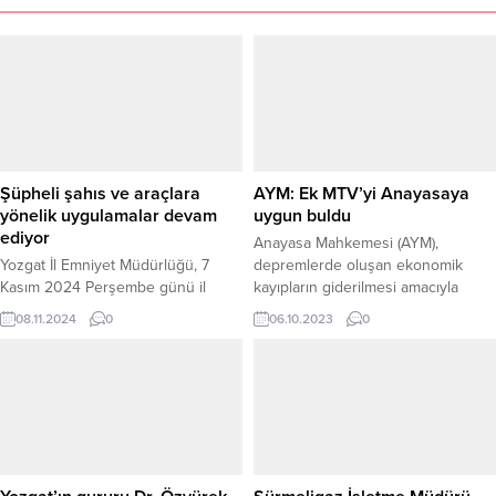
Şüpheli şahıs ve araçlara
AYM: Ek MTV’yi Anayasaya
yönelik uygulamalar devam
uygun buldu
ediyor
Anayasa Mahkemesi (AYM),
Yozgat İl Emniyet Müdürlüğü, 7
depremlerde oluşan ekonomik
Kasım 2024 Perşembe günü il
kayıpların giderilmesi amacıyla
merkezi ve 13 ilçede geniş çaplı
Temmuz ayında yürürlüğe giren ek
08.11.2024
0
06.10.2023
0
denetim ve uygulama
motorlu taşıtlar vergisi (MTV)
gerçekleştirdi. Şüpheli şahıslar ve
uygulamasına yönelik yapılan iptal
araçlara yönelik yapılan uygulama,
başvurusunu reddetti. AYM'nin
halkın güvenliğini sağlamak ve
gerekçeli kararında, deprem
suçlarla mücadele etmek amacıyla
zararlarını tazmin etmek için alınan
başarılı bir şekilde yürütüldü.
ek MTV'nin anayasaya uygun
Bozok-17 Huzur Uygulaması adı
olduğuna karar verildi
altında yapılan denetimler, 12.00-