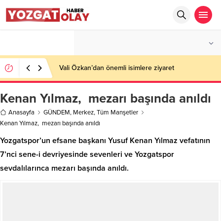
°C
YOZGAT
PARÇALI BULUTLU
Vali Özkan’dan önemli isimlere ziyaret
Kenan Yılmaz, mezarı başında anıldı
Anasayfa
GÜNDEM
,
Merkez
,
Tüm Manşetler
Kenan Yılmaz, mezarı başında anıldı
Yozgatspor’un efsane başkanı Yusuf Kenan Yılmaz vefatının
7’nci sene-i devriyesinde sevenleri ve Yozgatspor
sevdalılarınca mezarı başında anıldı.