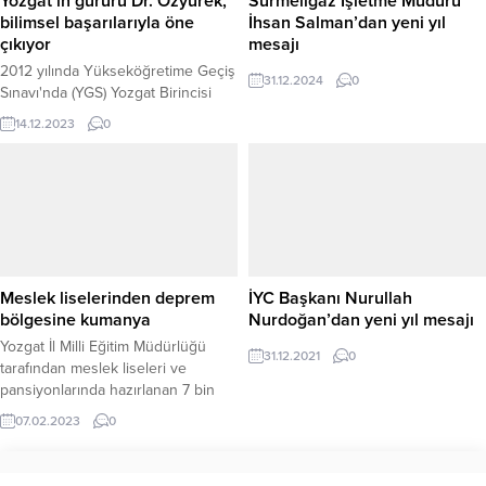
Yozgat’ın gururu Dr. Özyürek,
Sürmeligaz İşletme Müdürü
14.00, 16.00-18.00 saatleri
bilimsel başarılarıyla öne
İhsan Salman’dan yeni yıl
arasında...
çıkıyor
mesajı
2012 yılında Yükseköğretime Geçiş
31.12.2024
0
Sınavı'nda (YGS) Yozgat Birincisi
olan ve başarılı bir tıp kariyerine
14.12.2023
0
sahip olan Dr. Süleyman Emre
Özyürek, Yozgat'ı gururlandırmaya
devam ediyor.
Meslek liselerinden deprem
İYC Başkanı Nurullah
bölgesine kumanya
Nurdoğan’dan yeni yıl mesajı
Yozgat İl Milli Eğitim Müdürlüğü
31.12.2021
0
tarafından meslek liseleri ve
pansiyonlarında hazırlanan 7 bin
400 kumanya ve 15 bin 800 roll
07.02.2023
0
ekmek deprem bölgesi Hatay’a
gönderildi.