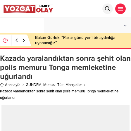
°C
YOZGAT
PARÇALI BULUTLU
Bakan Gürlek: “Pazar günü yeni bir aydınlığa
uyanacağız”
Kazada yaralandıktan sonra şehit olan
polis memuru Tonga memleketine
uğurlandı
Anasayfa
GÜNDEM
,
Merkez
,
Tüm Manşetler
Kazada yaralandıktan sonra şehit olan polis memuru Tonga memleketine
uğurlandı