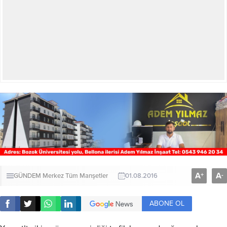
A
A
+
-
GÜNDEM
Merkez
Tüm Manşetler
01.08.2016
ABONE OL