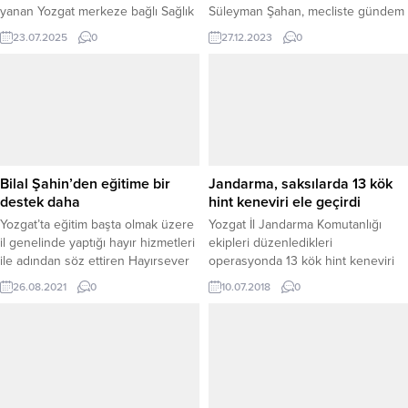
yanan Yozgat merkeze bağlı Sağlık
Süleyman Şahan, mecliste gündem
Köyü sakinlerinden Mehmet
olan "Sayın" kelimesi üzerine
23.07.2025
0
27.12.2023
0
Sayhan’ı makamında misafir etti.
yaptığı konuşmada, vatanları,
Ziyarette, yaşanan talihsiz olay
milletleri ve bayrakları uğruna
nedeniyle derin üzüntü duyduğunu
canlarını feda eden kahramanları
ifade eden Vali Özkan, Mehmet
anarak, "Biz 'Sayın' kelimesini bu
amcaya geçmiş olsun dileklerini
kahramanlara söylüyoruz" dedi.
iletti. Doğal afetlerin herkes için
zorlu süreçler doğurduğunu
belirten...
Bilal Şahin’den eğitime bir
Jandarma, saksılarda 13 kök
destek daha
hint keneviri ele geçirdi
Yozgat’ta eğitim başta olmak üzere
Yozgat İl Jandarma Komutanlığı
il genelinde yaptığı hayır hizmetleri
ekipleri düzenledikleri
ile adından söz ettiren Hayırsever
operasyonda 13 kök hint keneviri
İş insanı Bilal Şahin, Yozgat Bozok
ele geçirdi.
26.08.2021
0
10.07.2018
0
Üniversitesi İlahiyat Fakultesi’ne
170 kişilik kütaphane yaptırdı.