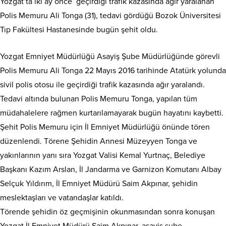
Yozgat’ta iki ay önce geçirdiği trafik kazasında ağır yaralanan
Polis Memuru Ali Tonga (31), tedavi gördüğü Bozok Üniversitesi
Tıp Fakültesi Hastanesinde bugün şehit oldu.
Yozgat Emniyet Müdürlüğü Asayiş Şube Müdürlüğünde görevli
Polis Memuru Ali Tonga 22 Mayıs 2016 tarihinde Atatürk yolunda
sivil polis otosu ile geçirdiği trafik kazasında ağır yaralandı.
Tedavi altında bulunan Polis Memuru Tonga, yapılan tüm
müdahalelere rağmen kurtarılamayarak bugün hayatını kaybetti.
Şehit Polis Memuru için İl Emniyet Müdürlüğü önünde tören
düzenlendi. Törene Şehidin Annesi Müzeyyen Tonga ve
yakınlarının yanı sıra Yozgat Valisi Kemal Yurtnaç, Belediye
Başkanı Kazım Arslan, İl Jandarma ve Garnizon Komutanı Albay
Selçuk Yıldırım, İl Emniyet Müdürü Saim Akpınar, şehidin
meslektaşları ve vatandaşlar katıldı.
Törende şehidin öz geçmişinin okunmasından sonra konuşan