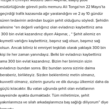
Yozgat İl Emniyet Müdürü Saim Akpınar, asayiş şube
müdürlüğünde görevli polis memuru Ali Tonga’nın 22 Mayıs’ta
geçirdiği trafik kazasında ağır yaralandığını ve 2 ay 10 gündür
süren tedavinin ardından bugün şehit olduğunu söyledi. Şehidin
ailesine “en değerli varlığınız olan evladınızı kaybettiniz ama
300 bin evlat kazandınız diyen Akpınar, , “ Şehit ailemiz en
kıymetli varlığını kaybettiniz, başınız sağ olsun, başımız sağ
olsun. Ancak biliniz ki emniyet teşkilatı olarak yaklaşık 300 bin
kişi ile her zaman yanındayız. Belki bir evladınızı kaybettiniz
ama 300 bin evlat kazandınız. Bizim her birimizin sizin
evladınızı bundan sonra. Biz bundan sonra sizinle daima
beraberiz, birlikteyiz. Sizden beklentimiz metin olmanız,
kuvvetli olmanız, sizlerin gururlu ve dik duruşu ülkemizi daha da
güçlü kılacaktır. Bu vatan uğrunda şehit olan evlatlarının
sayesinde ayakta durmaktadır. Tüm milletimize, şehit
yakınlarımıza ve silah arkadaşlarımıza baş sağlığı diliyorum” diye