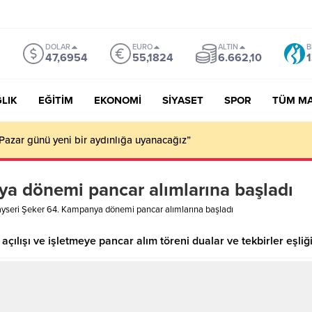
DOLAR
EURO
ALTIN
B
47,6954
55,1824
6.662,10
1
LIK
EĞİTİM
EKONOMİ
SİYASET
SPOR
TÜM M
Pazar günü yeni bir aydınlığa uyanacağız”
a dönemi pancar alımlarına başladı
yseri Şeker 64. Kampanya dönemi pancar alımlarına başladı
lışı ve işletmeye pancar alım töreni dualar ve tekbirler eşliğin