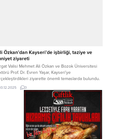
li Özkan’dan Kayseri’de işbirliği, taziye ve
niyet ziyareti
zgat Valisi Mehmet Ali Özkan ve Bozok Üniversitesi
törü Prof. Dr. Evren Yaşar, Kayseri’ye
çekleştirdikleri ziyarette önemli temaslarda bulundu.
 olarak Kayseri Valisi Gökmen Çiçek ile bir araya gelen
03.12.2025
0
kan, Yozgat ve Kayseri özelinde yürütülebilecek
irliği ve ortak projeleri ele aldı. Ziyaretin ardından Vali
an, geçtiğimiz günlerde abisi vefat eden...