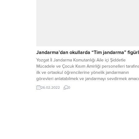
Jandarma’dan okullarda “Tim jandarma” figürl
Yozgat İl Jandarma Komutanlığı Aile içi Şiddetle
Mücadele ve Çocuk Kısım Amirliği personelleri tarafı
ilk ve ortaokul öğrencilerine yönelik jandarmanın
görevleri anlatabilmek ve jandarmayı sevdirmek amacı
“tim jandarma” temalı çizgi film karakterlerini okulun
26.02.2022
0
duvarlarına çizim yapılarak tanıtıldı.