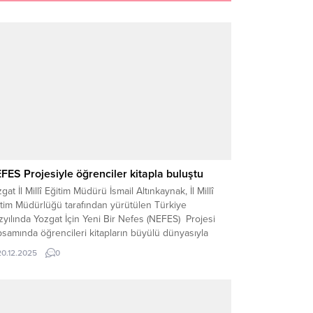
FES Projesiyle öğrenciler kitapla buluştu
gat İl Millî Eğitim Müdürü İsmail Altınkaynak, İl Millî
itim Müdürlüğü tarafından yürütülen Türkiye
yılında Yozgat İçin Yeni Bir Nefes (NEFES) Projesi
samında öğrencileri kitapların büyülü dünyasıyla
uşturmaya devam ettiklerini söyledi. Proje
20.12.2025
0
rçevesinde ödüllü yazar Vural Kaya, Erdoğan M.
ağ İlkokulu, TOKİ Mevlana İlk/Ortaokulu ve Millî
tim Vakfı İlkokulu öğrencileriyle...