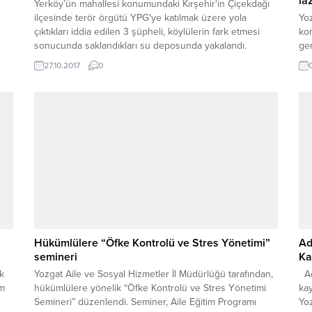
la
Yerköy’ün mahallesi konumundaki Kırşehir'in Çiçekdağı
ilçesinde terör örgütü YPG'ye katılmak üzere yola
Yoz
çıktıkları iddia edilen 3 şüpheli, köylülerin fark etmesi
ko
sonucunda saklandıkları su deposunda yakalandı.
ger
27.10.2017
0
Hükümlülere “Öfke Kontrolü ve Stres Yönetimi”
Ad
semineri
Ka
ik
Yozgat Aile ve Sosyal Hizmetler İl Müdürlüğü tarafından,
Ada
im
hükümlülere yönelik “Öfke Kontrolü ve Stres Yönetimi
ka
Semineri” düzenlendi. Seminer, Aile Eğitim Programı
Yoz