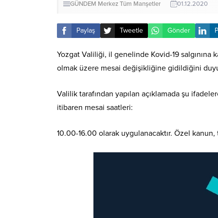
GÜNDEM
Merkez
Tüm Manşetler
01.12.2020
Paylaş
Tweetle
Gönder
P
Yozgat Valiliği, il genelinde Kovid-19 salgının
olmak üzere mesai değişikliğine gidildiğini duy
Valilik tarafından yapılan açıklamada şu ifadel
itibaren mesai saatleri:
10.00-16.00 olarak uygulanacaktır. Özel kanun, t