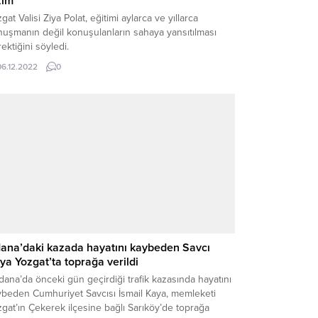
zım
gat Valisi Ziya Polat, eğitimi aylarca ve yıllarca
nuşmanın değil konuşulanların sahaya yansıtılması
ektiğini söyledi.
06.12.2022
0
ana’daki kazada hayatını kaybeden Savcı
ya Yozgat’ta toprağa verildi
na’da önceki gün geçirdiği trafik kazasında hayatını
ybeden Cumhuriyet Savcısı İsmail Kaya, memleketi
gat’ın Çekerek ilçesine bağlı Sarıköy’de toprağa