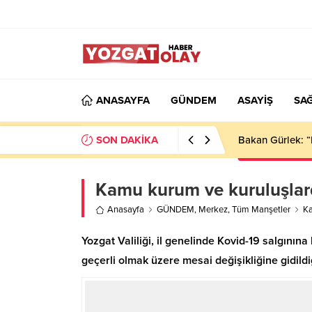
ANASAYFA
GÜNDEM
ASAYİŞ
SAĞ
SON DAKİKA
Bakan Gürlek: “
Kamu kurum ve kuruluşlard
Anasayfa
GÜNDEM
,
Merkez
,
Tüm Manşetler
Ka
Yozgat Valiliği, il genelinde Kovid-19 salgını
geçerli olmak üzere mesai değişikliğine gidildi