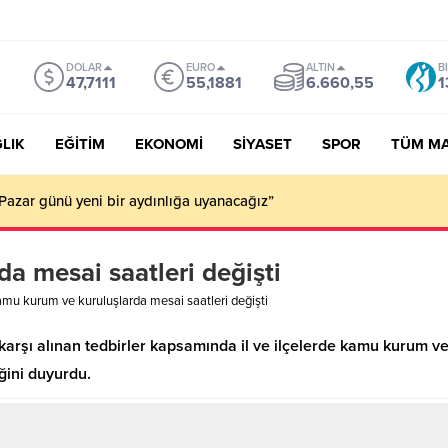
DOLAR
EURO
ALTIN
B
47,7111
55,1881
6.660,55
1
LIK
EĞİTİM
EKONOMİ
SİYASET
SPOR
TÜM M
Pazar günü yeni bir aydınlığa uyanacağız”
a mesai saatleri değişti
mu kurum ve kuruluşlarda mesai saatleri değişti
na karşı alınan tedbirler kapsamında il ve ilçelerde kamu kuru
ğini duyurdu.