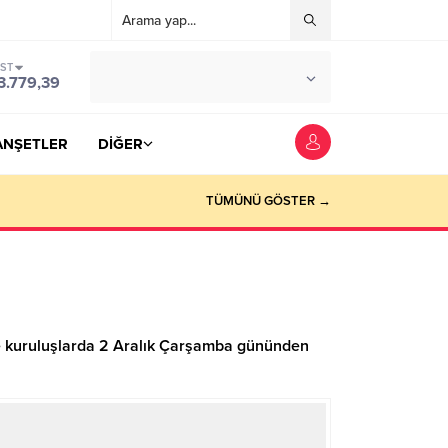
IST
°C
YOZGAT
3.779,39
PARÇALI BULUTLU
ANŞETLER
DİĞER
TÜMÜNÜ GÖSTER →
m ve kuruluşlarda 2 Aralık Çarşamba gününden