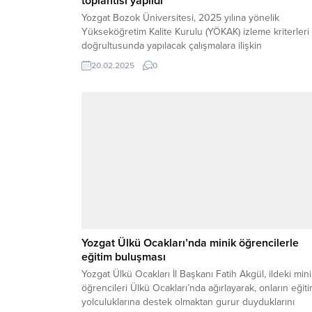
toplantısı yapıldı
Yozgat Bozok Üniversitesi, 2025 yılına yönelik
Yükseköğretim Kalite Kurulu (YÖKAK) izleme kriterleri
doğrultusunda yapılacak çalışmalara ilişkin
değerlendirme toplantısı gerçekleştirdi. Üniversite
20.02.2025
0
Rektörü Prof. Dr. Evren Yaşar’ın başkanlığında yapılan
toplantıda, üniversitenin kalite süreçleri kapsamlı bir
şekilde ele alındı ve YÖKAK tarafından belirlenen
kriterler doğrultusunda stratejik hedefler belirlendi.
Toplantıya katılan yönetim ve akademik...
Yozgat Ülkü Ocakları’nda minik öğrencilerle
eğitim buluşması
Yozgat Ülkü Ocakları İl Başkanı Fatih Akgül, ildeki min
öğrencileri Ülkü Ocakları’nda ağırlayarak, onların eğit
yolculuklarına destek olmaktan gurur duyduklarını