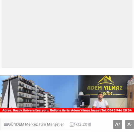
A
A
+
-
GÜNDEM
Merkez
Tüm Manşetler
17.12.2018