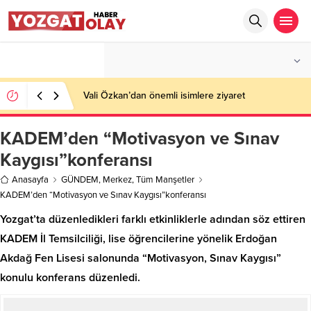
°C
YOZGAT
AZ BULUTLU
Vali Özkan’dan önemli isimlere ziyaret
KADEM’den “Motivasyon ve Sınav
Kaygısı”konferansı
Anasayfa
GÜNDEM
,
Merkez
,
Tüm Manşetler
KADEM’den “Motivasyon ve Sınav Kaygısı”konferansı
Yozgat’ta düzenledikleri farklı etkinliklerle adından söz ettiren
KADEM İl Temsilciliği, lise öğrencilerine yönelik Erdoğan
Akdağ Fen Lisesi salonunda “Motivasyon, Sınav Kaygısı”
konulu konferans düzenledi.