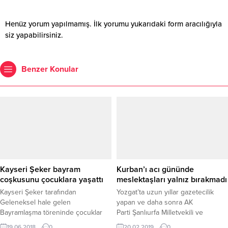
Henüz yorum yapılmamış. İlk yorumu yukarıdaki form aracılığıyla
siz yapabilirsiniz.
Benzer Konular
Kayseri Şeker bayram
Kurban’ı acı gününde
coşkusunu çocuklara yaşattı
meslektaşları yalnız bırakmadı
Kayseri Şeker tarafından
Yozgat’ta uzun yıllar gazetecilik
Geleneksel hale gelen
yapan ve daha sonra AK
Bayramlaşma töreninde çocuklar
Parti Şanlıurfa Milletvekili ve
aldıkları hediyelerle bayram
TBMM İdare Amiri Halil Özcan’ın
19.06.2018
0
20.02.2019
0