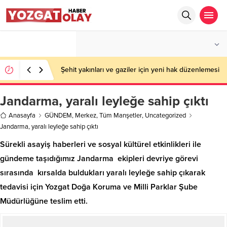
°C
YOZGAT
AÇIK
Şehit yakınları ve gaziler için yeni hak düzenlemesi
Jandarma, yaralı leyleğe sahip çıktı
Anasayfa
GÜNDEM
,
Merkez
,
Tüm Manşetler
,
Uncategorized
Jandarma, yaralı leyleğe sahip çıktı
Sürekli asayiş haberleri ve sosyal kültürel etkinlikleri ile
gündeme taşıdığımız Jandarma ekipleri devriye görevi
sırasında kırsalda buldukları yaralı leyleğe sahip çıkarak
tedavisi için Yozgat Doğa Koruma ve Milli Parklar Şube
Müdürlüğüne teslim etti.