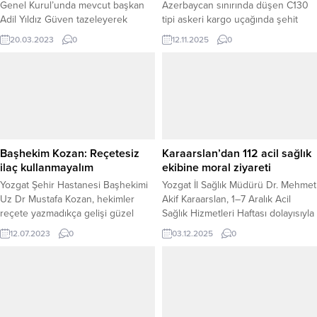
Genel Kurul’unda mevcut başkan
Azerbaycan sınırında düşen C130
Adil Yıldız Güven tazeleyerek
tipi askeri kargo uçağında şehit
yeniden başkan seçildi.
olan 20 personelin kimliklerinin
20.03.2023
0
12.11.2025
0
belirlendiğini açıkladı. Arama
kurtarma çalışmalarının ardından
şehitlerin kimlikleri belirlendi.
MSB’den yapılan açıklamada,
“Düşen uçağımızda uçuş ekibiyle
birlikte 20 personelimiz
bulunuyordu. Arama kurtarma
çalışmaları devam etmektedir.”
Başhekim Kozan: Reçetesiz
Karaarslan’dan 112 acil sağlık
ifadeleri yer aldı. Uçakta şehit olan
ilaç kullanmayalım
ekibine moral ziyareti
kahramanlarımızın isimleri şöyle:...
Yozgat Şehir Hastanesi Başhekimi
Yozgat İl Sağlık Müdürü Dr. Mehmet
Uz Dr Mustafa Kozan, hekimler
Akif Karaarslan, 1–7 Aralık Acil
reçete yazmadıkça gelişi güzel
Sağlık Hizmetleri Haftası dolayısıyla
yada başkalarının önerisiyle ilaç
sahada görev yapan 112 Acil Sağlık
12.07.2023
0
03.12.2025
0
kullanmanın sakıncalı olduğunu
personelini ziyaret ederek
söyledi.
çalışmalarını yerinde inceledi.
Ziyaretlere Sağlık Hizmetleri
Başkanı Dr. Mustafa Şahin, Başkan
Yardımcısı Dr. Murat Başkal ve
Yozgat İl Ambulans Servisi