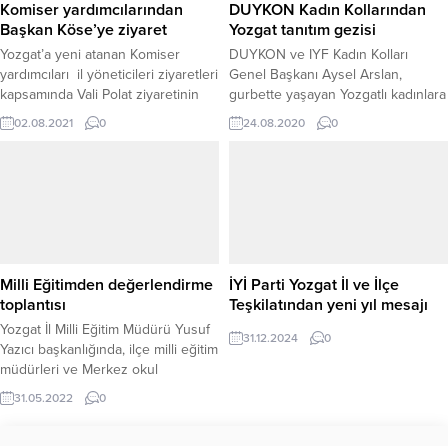
vatandaşın yoksulluk sınırına dahi
Komiser yardımcılarından
DUYKON Kadın Kollarından
ulaşamaz hale geldiğini
Başkan Köse’ye ziyaret
Yozgat tanıtım gezisi
vurgulayarak şunları söyledi:
Yozgat’a yeni atanan Komiser
DUYKON ve IYF Kadın Kolları
“Emeklilerimiz, ömrünü bu ülkeye...
yardımcıları il yöneticileri ziyaretleri
Genel Başkanı Aysel Arslan,
kapsamında Vali Polat ziyaretinin
gurbette yaşayan Yozgatlı kadınlara
ardından Yozgat Belediye Başkanı
yönelik düzenledikleri "Yozgatlı
02.08.2021
0
24.08.2020
0
Celal Köse’yi makamında ziyaret
Kadınlar Yozgat'ı Tanıyor ve
etti.
Tanıtıyor" etkinliğinde Yozgat ve
ilçelerine kültür gezisi programı
gerçekleştirdi.
Milli Eğitimden değerlendirme
İYİ Parti Yozgat İl ve İlçe
toplantısı
Teşkilatından yeni yıl mesajı
Yozgat İl Milli Eğitim Müdürü Yusuf
31.12.2024
0
Yazıcı başkanlığında, ilçe milli eğitim
müdürleri ve Merkez okul
müdürlerinin katılımıyla
31.05.2022
0
değerlendirme toplantısı yapıldı.