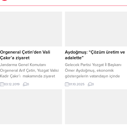
Orgeneral Çetin’den Vali
Aydoğmuş: “Çözüm üretim ve
Çakır’a ziyaret
adalette”
Jandarma Genel Komutanı
Gelecek Partisi Yozgat İl Başkanı
Orgeneral Arif Çetin, Yozgat Valisi
Ömer Aydoğmuş, ekonomik
Kadir Çakır’ı makamında ziyaret
göstergelerin vatandaşın içinde
etti. Orgeneral Çetin, valilik şeref
bulunduğu çaresizliği ortaya
03.12.2019
0
01.10.2025
0
defterini imzaladıktan sonra, Vali
koyduğunu belirterek sert
Çakır ile bir süre görüştü.
açıklamalarda bulundu. Aydoğmuş,
“Milletimiz açlığa mahkûm
edilemez” sözleriyle tepki gösterdi.
YOKSULLUK VE PAHALILIK
VATANDAŞI ZORLUYOR
Aydoğmuş, 23 yılın sonunda