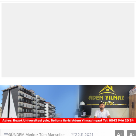
A
A
+
-
GÜNDEM
Merkez
Tüm Manşetler
22.11.2021