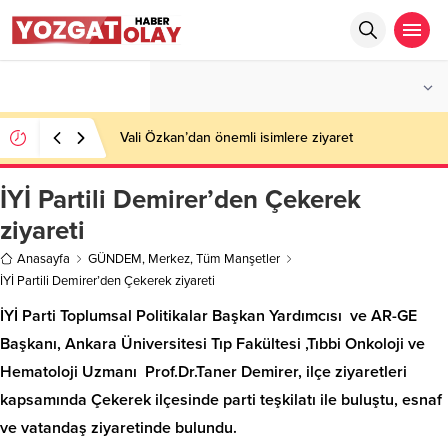
°C
YOZGAT
PARÇALI BULUTLU
Vali Özkan’dan önemli isimlere ziyaret
İYİ Partili Demirer’den Çekerek
ziyareti
Anasayfa
GÜNDEM
,
Merkez
,
Tüm Manşetler
İYİ Partili Demirer’den Çekerek ziyareti
İYİ Parti Toplumsal Politikalar Başkan Yardımcısı ve AR-GE
Başkanı, Ankara Üniversitesi Tıp Fakültesi ,Tıbbi Onkoloji ve
Hematoloji Uzmanı Prof.Dr.Taner Demirer, ilçe ziyaretleri
kapsamında Çekerek ilçesinde parti teşkilatı ile buluştu, esnaf
ve vatandaş ziyaretinde bulundu.