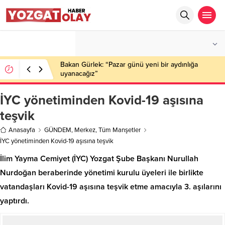
°C
YOZGAT
PARÇALI BULUTLU
Bakan Gürlek: “Pazar günü yeni bir aydınlığa
uyanacağız”
İYC yönetiminden Kovid-19 aşısına
teşvik
Anasayfa
GÜNDEM
,
Merkez
,
Tüm Manşetler
İYC yönetiminden Kovid-19 aşısına teşvik
İlim Yayma Cemiyet (İYC) Yozgat Şube Başkanı Nurullah
Nurdoğan beraberinde yönetimi kurulu üyeleri ile birlikte
vatandaşları Kovid-19 aşısına teşvik etme amacıyla 3. aşılarını
yaptırdı.