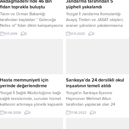
Akdağmadeni’nde 46 Bin
Jandarma tarafından 5
fidan toprakla buluştu
şüpheli yakalandı
Tarım ve Orman Bakanlığı
Yozgat İl Jandarma Komutanlığı
tarafından başlatılan “ Geleceğe
Asayiş Timleri ve JASAT ekipleri,
Nefes ol” fidan dikim kampanyasına
aranan şahısların yakalanmasına
Akdağmadeni İlçesinde 46 Bin
yönelik yürüttüğü çalışmalar
11.11.2019
0
01.11.2025
0
fidan dikimi yapılarak destek
kapsamında önemli operasyonlara
olundu.
imza attı. Yapılan faaliyetler
sonucunda farklı suçlardan aranan
5 şüpheli gözaltına alındı. Vergi
Usul Kanununa Muhalefet: Yerköy
İlçe Jandarma Komutanlığı ekipleri,
hakkında 7 ay 15 gün hapis cezası
bulunan N.K.’yi Yerköy ilçesinde...
Hasta memnuniyeti için
Sarıkaya’da 24 derslikli okul
yerinde değerlendirme
inşaatının temeli atıldı
Yozgat İl Sağlık Müdürlüğüne bağlı
Yozgat’ın Sarıkaya İlçesine
sağlık tesislerinde, sunulan hizmet
Hayırsever Mehmet Altun
kalitesini artırmaya yönelik kapsamlı
tarafından yapılacak olan 24
denetimler gerçekleştirildi. Kamu
derslikli Türkan Altun ve Av.
10.06.2026
0
17.08.2022
0
Hastaneleri Başkanlığı
Mehmet Altun Anadolu Lisesi okul
Değerlendirme ve Geliştirme Birimi
inşaatının temeli düzenlenen
koordinasyonunda yürütülen
törenle atıldı.