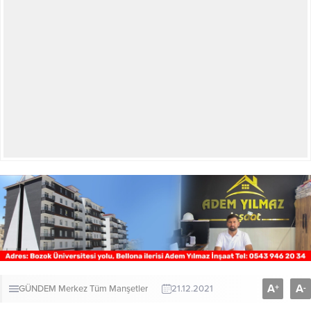
A
A
+
-
GÜNDEM
Merkez
Tüm Manşetler
21.12.2021