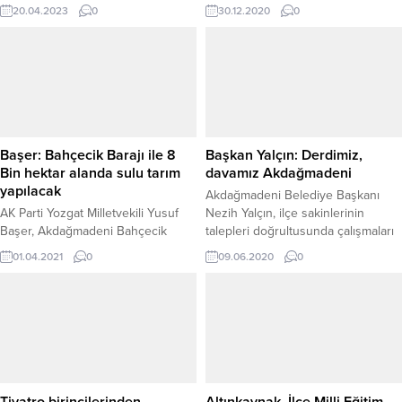
Müdürlüğü tarafından Yozgat
20.04.2023
0
30.12.2020
0
Merkez ve 13 İlçede 25 ve 30
Aralık 2020 tarihleri arasında
düzenlenen operasyonda gözaltına
alınan 13 şüpheliden 3’ü
tutuklanarak cezaevine gönderildi.
Başer: Bahçecik Barajı ile 8
Başkan Yalçın: Derdimiz,
Bin hektar alanda sulu tarım
davamız Akdağmadeni
yapılacak
Akdağmadeni Belediye Başkanı
AK Parti Yozgat Milletvekili Yusuf
Nezih Yalçın, ilçe sakinlerinin
Başer, Akdağmadeni Bahçecik
talepleri doğrultusunda çalışmaları
Baraj inşaatının yeninden
sürdürdüklerini belirterek,
01.04.2021
0
09.06.2020
0
başladığını belirterek, barajın
“Derdimiz ve davamız
tamamlanması ile bölgede 8 bin
Akdağmadeni’ni daha yaşanılır
Hektar alanda sulu tarımın
daha güzel bir şehir haline
yapılacağını söyledi.
getirmektir.”dedi.
Tiyatro birincilerinden
Altınkaynak, İlçe Milli Eğitim