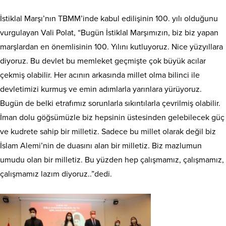
İstiklal Marşı’nın TBMM’inde kabul edilişinin 100. yılı olduğunu
vurgulayan Vali Polat, “Bugün İstiklal Marşımızın, biz biz yapan
marşlardan en önemlisinin 100. Yılını kutluyoruz. Nice yüzyıllara
diyoruz. Bu devlet bu memleket geçmişte çok büyük acılar
çekmiş olabilir. Her acının arkasında millet olma bilinci ile
devletimizi kurmuş ve emin adımlarla yarınlara yürüyoruz.
Bugün de belki etrafımız sorunlarla sıkıntılarla çevrilmiş olabilir.
İman dolu göğsümüzle biz hepsinin üstesinden gelebilecek güç
ve kudrete sahip bir milletiz. Sadece bu millet olarak değil biz
İslam Alemi’nin de duasını alan bir milletiz. Biz mazlumun
umudu olan bir milletiz. Bu yüzden hep çalışmamız, çalışmamız,
çalışmamız lazım diyoruz..”dedi.