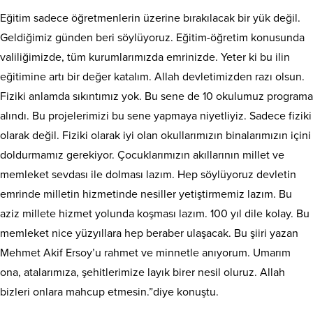
Eğitim sadece öğretmenlerin üzerine bırakılacak bir yük değil.
Geldiğimiz günden beri söylüyoruz. Eğitim-öğretim konusunda
valiliğimizde, tüm kurumlarımızda emrinizde. Yeter ki bu ilin
eğitimine artı bir değer katalım. Allah devletimizden razı olsun.
Fiziki anlamda sıkıntımız yok. Bu sene de 10 okulumuz programa
alındı. Bu projelerimizi bu sene yapmaya niyetliyiz. Sadece fiziki
olarak değil. Fiziki olarak iyi olan okullarımızın binalarımızın içini
doldurmamız gerekiyor. Çocuklarımızın akıllarının millet ve
memleket sevdası ile dolması lazım. Hep söylüyoruz devletin
emrinde milletin hizmetinde nesiller yetiştirmemiz lazım. Bu
aziz millete hizmet yolunda koşması lazım. 100 yıl dile kolay. Bu
memleket nice yüzyıllara hep beraber ulaşacak. Bu şiiri yazan
Mehmet Akif Ersoy’u rahmet ve minnetle anıyorum. Umarım
ona, atalarımıza, şehitlerimize layık birer nesil oluruz. Allah
bizleri onlara mahcup etmesin.”diye konuştu.