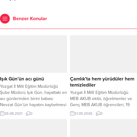
Benzer Konular
Işık Gün’ün acı günü
Çamlık’ta hem yürüdüler hem
temizlediler
Yozgat İl Milli Eğitim Müdürlüğü
Şube Müdürü Işık Gün, hayattaki en
Yozgat İl Millî Eğitim Müdürlüğü
acı günlerinden birini babası
MEB AKUB ekibi, öğretmenler ve
Nevzat Gün’ün hayatını kaybetmesi
Genç MEB AKUB öğrencileri, 19
ile yaşadı.
Mayıs Atatürk’ü Anma, Gençlik ve
26.08.2021
0
21.05.2026
0
Spor Bayramı kapsamında Çamlık
Millî Parkı’nda düzenlenen
etkinlikte hem doğa yürüyüşü yaptı
hem de çevre temizliği