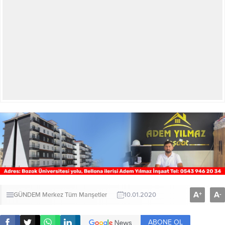
A
A
+
-
GÜNDEM
Merkez
Tüm Manşetler
10.01.2020
ABONE OL