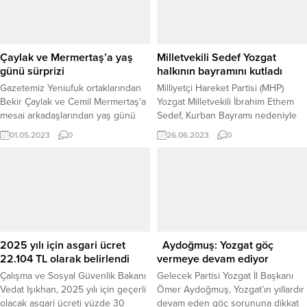
gerçekleştirerek örnek bir
farkındalık çalışmasına imza attı. 19
Mayıs Atatürk’ü Anma, Gençlik ve
Spor...
Çaylak ve Mermertaş’a yaş
Milletvekili Sedef Yozgat
günü sürprizi
halkının bayramını kutladı
Gazetemiz Yeniufuk ortaklarından
Milliyetçi Hareket Partisi (MHP)
Bekir Çaylak ve Cemil Mermertaş’a
Yozgat Milletvekili İbrahim Ethem
mesai arkadaşlarından yaş günü
Sedef, Kurban Bayramı nedeniyle
pastası sürprizi.
yayımladığı mesajında Yozgat
01.05.2023
0
26.06.2023
0
halkının bayramını kutladı.
2025 yılı için asgari ücret
Aydoğmuş: Yozgat göç
22.104 TL olarak belirlendi
vermeye devam ediyor
Çalışma ve Sosyal Güvenlik Bakanı
Gelecek Partisi Yozgat İl Başkanı
Vedat Işıkhan, 2025 yılı için geçerli
Ömer Aydoğmuş, Yozgat’ın yıllardır
olacak asgari ücreti yüzde 30
devam eden göç sorununa dikkat