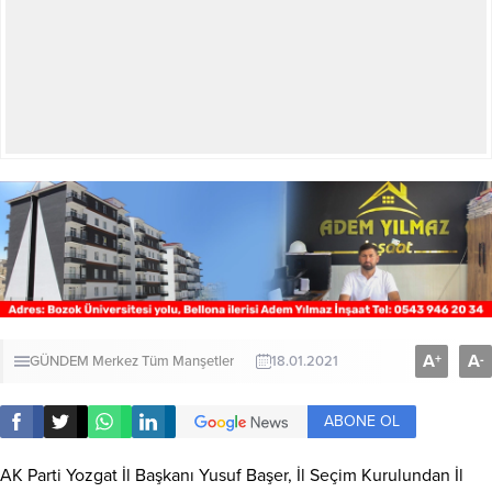
A
A
+
-
GÜNDEM
Merkez
Tüm Manşetler
18.01.2021
ABONE OL
AK Parti Yozgat İl Başkanı Yusuf Başer, İl Seçim Kurulundan İl