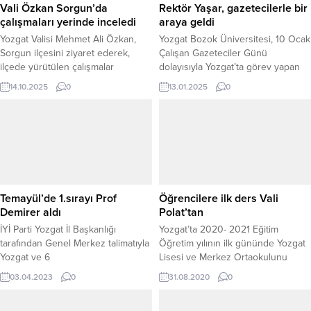
Vali Özkan Sorgun’da
Rektör Yaşar, gazetecilerle bir
çalışmaları yerinde inceledi
araya geldi
Yozgat Valisi Mehmet Ali Özkan,
Yozgat Bozok Üniversitesi, 10 Ocak
Sorgun ilçesini ziyaret ederek,
Çalışan Gazeteciler Günü
ilçede yürütülen çalışmalar
dolayısıyla Yozgat’ta görev yapan
hakkında bilgi aldı. Vali Özkan, ilk
ulusal ajans temsilcileri ve yerel
14.10.2025
0
13.01.2025
0
olarak Sorgun Kaymakamlığı’nı
gazetecilerle bir araya geldi. Turizm
ziyaret ederek Kaymakam
Fakültesi Uygulama Oteli’nde
Abdurrezzak Canpolat’tan ilçede
düzenlenen kahvaltı programına,
devam eden çalışmalar ve projeler
Yozgat Bozok Üniversitesi Rektörü
hakkında bilgi aldı. Ardından
Prof. Dr. Evren Yaşar, Rektör
Sorgun Aile Destek Merkezi
Yardımcısı Prof. Dr. Yusuf Hıdır,
(ADEM)’i ziyaret eden Vali Özkan,
Genel Sekreter Doç. Dr. Mustafa
merkezde yürütülen faaliyetler ve
Kocakaya, İletişim Fakültesi...
Temayül’de 1.sırayı Prof
Öğrencilere ilk ders Vali
kurslarla...
Demirer aldı
Polat’tan
İYİ Parti Yozgat İl Başkanlığı
Yozgat’ta 2020- 2021 Eğitim
tarafından Genel Merkez talimatıyla
Öğretim yılının ilk gününde Yozgat
Yozgat ve 6
Lisesi ve Merkez Ortaokulunu
ilçesindegerçekleştirilen ve 17 aday
ziyaret eden Vali Ziya Polat, sınıfa
03.04.2023
0
31.08.2020
0
adayının yarıştığı üye tabanlı
girerek öğrencilere devam eden
teşkilat temayülü sonuçlarında Prof.
Destekleme ve Yetiştirme Kursu ile