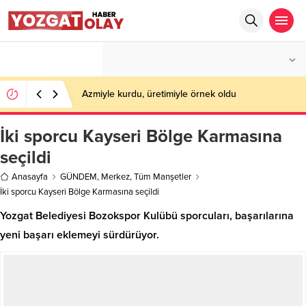
°C
YOZGAT
PARÇALI BULUTLU
Azmiyle kurdu, üretimiyle örnek oldu
İki sporcu Kayseri Bölge Karmasına
seçildi
Anasayfa
GÜNDEM
,
Merkez
,
Tüm Manşetler
İki sporcu Kayseri Bölge Karmasına seçildi
Yozgat Belediyesi Bozokspor Kulübü sporcuları, başarılarına
yeni başarı eklemeyi sürdürüyor.