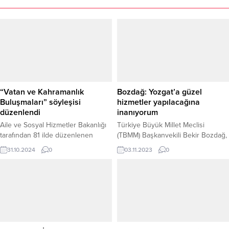
“Vatan ve Kahramanlık
Bozdağ: Yozgat’a güzel
Buluşmaları” söyleşisi
hizmetler yapılacağına
düzenlendi
inanıyorum
Aile ve Sosyal Hizmetler Bakanlığı
Türkiye Büyük Millet Meclisi
tarafından 81 ilde düzenlenen
(TBMM) Başkanvekili Bekir Bozdağ,
“Vatan ve Kahramanlık Buluşmaları”
Yozgat Valisi Mehmet Ali Özkan’ı
31.10.2024
0
03.11.2023
0
etkinlikleri kapsamında, Yozgat Aile
ziyaret ederek, Yozgat'a değer
ve Sosyal Hizmetler İl Müdürlüğü,
katacak güzel hizmetlerin
Yozgat Bozok Üniversitesi iş
yapılacağına inandığını ifade etti.
birliğiyle İlahiyat Fakültesi’nde
Bozdağ, Vali Özkan'ın
anlamlı bir söyleşi gerçekleştirdi.
bürokrasideki deneyimlerine atıfta
bulunarak, Yozgat'a umut vaat eden
bir dönem geçireceklerine olan
inancını dile getirdi.