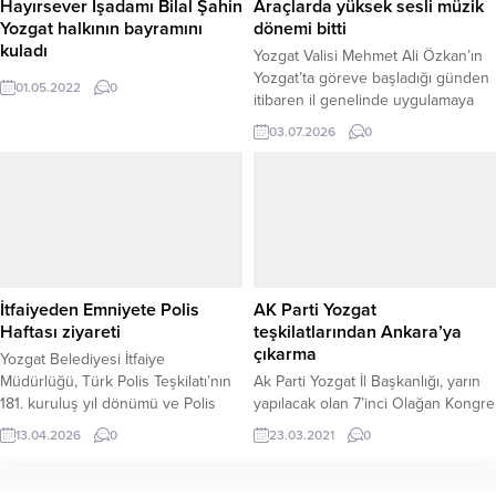
Hayırsever İşadamı Bilal Şahin
Araçlarda yüksek sesli müzik
Yozgat halkının bayramını
dönemi bitti
kuladı
Yozgat Valisi Mehmet Ali Özkan’ın
Yozgat’ta göreve başladığı günden
01.05.2022
0
itibaren il genelinde uygulamaya
koyduğu çevreyi rahatsız edici
03.07.2026
0
yüksek sesle müzik dinlemek ülke
genelinde de yasaklandı. Resmi
Gazete’de yayımlanan yeni trafik
düzenlemesiyle birlikte, araç
kullanımı sırasında dikkat
dağınıklığına yol açan uygulamalara
yönelik önemli kısıtlamalar
yürürlüğe girdi. Düzenleme
İtfaiyeden Emniyete Polis
AK Parti Yozgat
kapsamında seyir halindeyken
Haftası ziyareti
teşkilatlarından Ankara’ya
video...
çıkarma
Yozgat Belediyesi İtfaiye
Müdürlüğü, Türk Polis Teşkilatı’nın
Ak Parti Yozgat İl Başkanlığı, yarın
181. kuruluş yıl dönümü ve Polis
yapılacak olan 7’inci Olağan Kongre
Haftası dolayısıyla Yozgat İl Emniyet
için Ankara'ya çıkarma yapacak.
13.04.2026
0
23.03.2021
0
Müdürlüğü’ne anlamlı bir ziyaret
gerçekleştirdi. İl Emniyet Müdürü
Necmettin Koç’un makamında