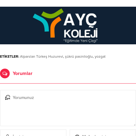
ETİKETLER:
Alparslan Türkeş Huzurevi
,
şükrü pasinlioğlu
,
yozgat
Yorumlar