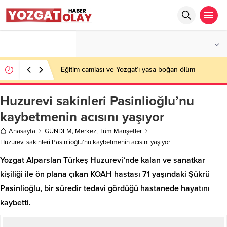
°C
YOZGAT
PARÇALI BULUTLU
Eğitim camiası ve Yozgat’ı yasa boğan ölüm
Huzurevi sakinleri Pasinlioğlu’nu
kaybetmenin acısını yaşıyor
Anasayfa
GÜNDEM
,
Merkez
,
Tüm Manşetler
Huzurevi sakinleri Pasinlioğlu’nu kaybetmenin acısını yaşıyor
Yozgat Alparslan Türkeş Huzurevi’nde kalan ve sanatkar
kişiliği ile ön plana çıkan KOAH hastası 71 yaşındaki Şükrü
Pasinlioğlu, bir süredir tedavi gördüğü hastanede hayatını
kaybetti.