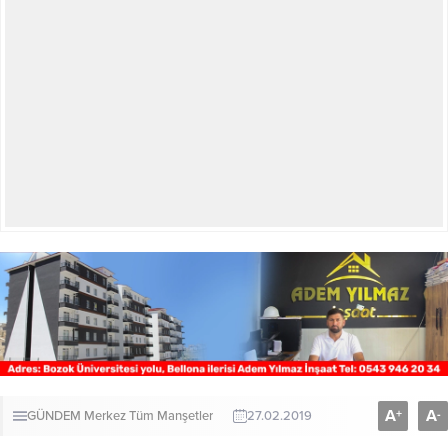
A
A
+
-
GÜNDEM
Merkez
Tüm Manşetler
27.02.2019