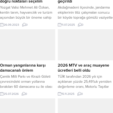
doğru noktaları seçelim
geçirildi
Yozgat Valisi Mehmet Ali Özkan,
Akdağmadeni ilçesinde, jandarma
kentin tarım, hayvancılık ve turizm
ekiplerinin titiz çalışmaları sonucu
açısından büyük bir öneme sahip
bir köyde toprağa gömülü vaziyette
olduğunu belirterek, bunu
çok sayıda ruhsatsız silah ve
26.09.2023
0
11.07.2025
0
geliştirmek ve daha iyi yerlere
mühimmat ele geçirildi.
taşımak için “Doğru projeler için
Akdağmadeni İlçe Jandarma
doğru noktaları seçelim.”dedi.
Komutanlığı koordinesinde; İl
Jandarma Komutanlığına bağlı
Kaçakçılık ve Organize Suçlarla
Mücadele Şube Müdürlüğü,
İstihbarat Şube Müdürlüğü ve
Bomba Arama Köpek Ekiplerinin
Orman yangınlarına karşı
2026 MTV ve araç muayene
katılımıyla 10 Temmuz 2025 günü
damacanalı önlem
ücretleri belli oldu
saat...
Çamlık Milli Parkı ve Kirazlı Göleti
TÜİK tarafından 2026 yılı için
çevresindeki orman yollarına
açıklanan yüzde 25,49’luk yeniden
bırakılan 60 damacana su ile olası
değerleme oranı, Motorlu Taşıtlar
yangınlara ilk müdahalenin
Vergisi (MTV) ve araç muayene
25.07.2026
0
15.11.2025
0
hızlandırılması hedefleniyor. Yozgat
ücretlerine yapılacak artışı
Orman İşletme Müdürlüğü, yaz
resmileştirdi. Yeni yılda tüm vergi
aylarında artan orman yangını
ve ceza kalemlerine uygulanacak
riskine karşı dikkat çeken bir
olan bu oran, araç sahiplerini