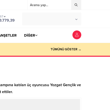
IST
°C
YOZGAT
3.779,39
PARÇALI BULUTLU
ANŞETLER
DİĞER
TÜMÜNÜ GÖSTER →
m kampına katılan üç oyuncusu Yozgat Gençlik ve
ettiler.