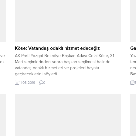
Köse: Vatandaş odaklı hizmet edeceğiz
Ga
 ve
AK Parti Yozgat Belediye Başkan Adayı Celal Köse, 31
Yoz
rek
Mart seçimlerinden sonra başkan seçilmesi halinde
tem
vatandaş odaklı hizmetleri ve projeleri hayata
ned
geçireceklerini söyledi.
Baş
lik
11.03.2019
0