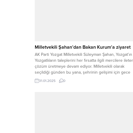
Milletvekili Şahan’dan Bakan Kurum’a ziyaret
AK Parti Yozgat Milletvekili Süleyman Şahan, Yozgat’ın
Yozgatlıların taleplerini her fırsatta ilgili mercilere ilete
çözüm üretmeye devam ediyor. Milletvekili olarak
seçildiği günden bu yana, şehrinin gelişimi için gece
gündüz demeden çalışan Şahan, bu kez Çevre, Şehirci
31.01.2025
0
ve İklim Değişikliği Bakanı Murat Kurum ile bir araya
geldi. Şahan’ın, son dönemde...