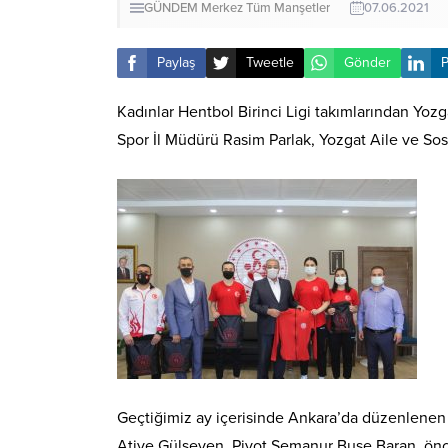
GÜNDEM
Merkez
Tüm Manşetler
07.06.2021
Paylaş
Tweetle
Gönder
P
Kadınlar Hentbol Birinci Ligi takımlarından Yozg
Spor İl Müdürü Rasim Parlak, Yozgat Aile ve Sos
Geçtiğimiz ay içerisinde Ankara’da düzenlenen 
Atiye Gülseven, Pivot Semanur Buse Baran, önc