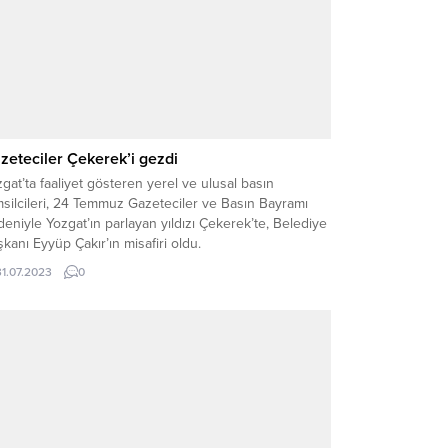
zeteciler Çekerek’i gezdi
gat’ta faaliyet gösteren yerel ve ulusal basın
silcileri, 24 Temmuz Gazeteciler ve Basın Bayramı
eniyle Yozgat’ın parlayan yıldızı Çekerek’te, Belediye
kanı Eyyüp Çakır’ın misafiri oldu.
31.07.2023
0