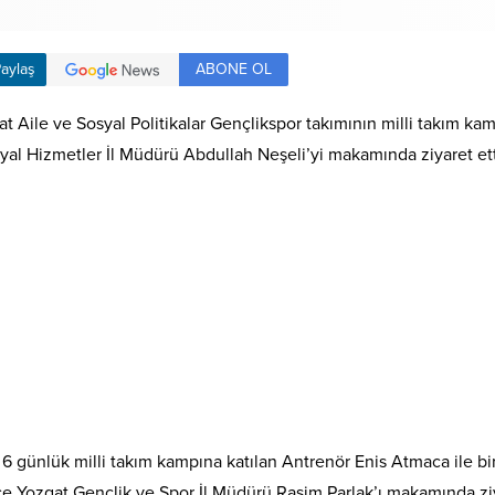
ABONE OL
aylaş
at Aile ve Sosyal Politikalar Gençlikspor takımının milli takım k
yal Hizmetler İl Müdürü Abdullah Neşeli’yi makamında ziyaret ett
6 günlük milli takım kampına katılan Antrenör Enis Atmaca ile bi
e Yozgat Gençlik ve Spor İl Müdürü Rasim Parlak’ı makamında ziy