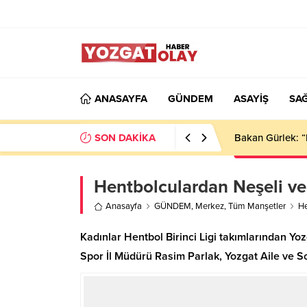
ANASAYFA
GÜNDEM
ASAYİŞ
SAĞ
SON DAKİKA
Bakan Gürlek: “
Hentbolculardan Neşeli ve 
Anasayfa
GÜNDEM
,
Merkez
,
Tüm Manşetler
He
Kadınlar Hentbol Birinci Ligi takımlarından Yo
Spor İl Müdürü Rasim Parlak, Yozgat Aile ve So