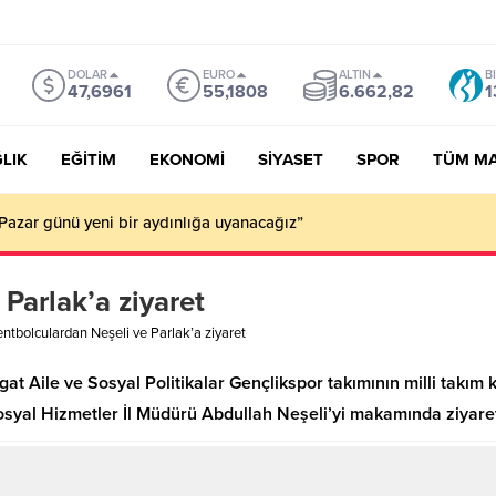
DOLAR
EURO
ALTIN
B
47,6961
55,1808
6.662,82
1
LIK
EĞİTİM
EKONOMİ
SİYASET
SPOR
TÜM M
Pazar günü yeni bir aydınlığa uyanacağız”
Parlak’a ziyaret
ntbolculardan Neşeli ve Parlak’a ziyaret
zgat Aile ve Sosyal Politikalar Gençlikspor takımının milli takı
syal Hizmetler İl Müdürü Abdullah Neşeli’yi makamında ziyaret 