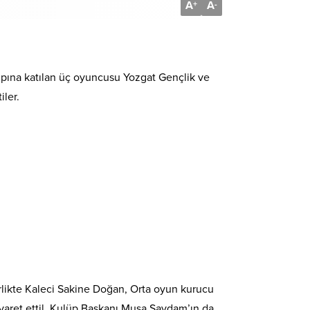
A
A
+
-
ampına katılan üç oyuncusu Yozgat Gençlik ve
iler.
rlikte Kaleci Sakine Doğan, Orta oyun kurucu
aret ettil. Kulüp Başkanı Musa Saydam’ın da