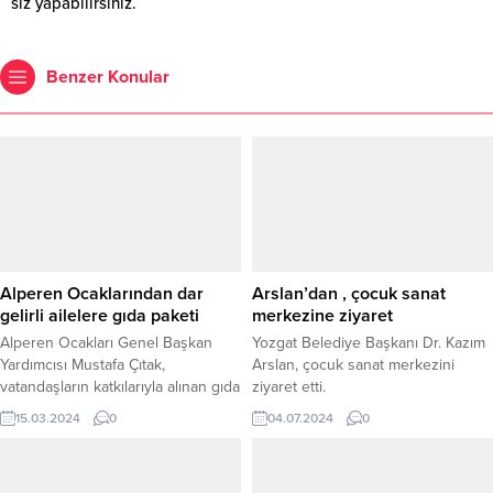
siz yapabilirsiniz.
Benzer Konular
Alperen Ocaklarından dar
Arslan’dan , çocuk sanat
gelirli ailelere gıda paketi
merkezine ziyaret
Alperen Ocakları Genel Başkan
Yozgat Belediye Başkanı Dr. Kazım
Yardımcısı Mustafa Çıtak,
Arslan, çocuk sanat merkezini
vatandaşların katkılarıyla alınan gıda
ziyaret etti.
paketlerinin ihtiyaç sahibi ailelere
15.03.2024
0
04.07.2024
0
ulaştırıldığını belirtti.