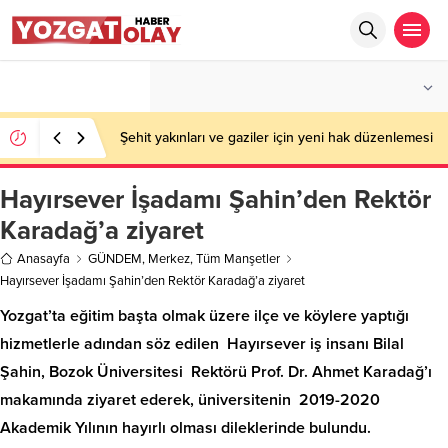
°C
YOZGAT
PARÇALI BULUTLU
Şehit yakınları ve gaziler için yeni hak düzenlemesi
Hayırsever İşadamı Şahin’den Rektör
Karadağ’a ziyaret
Anasayfa
GÜNDEM
,
Merkez
,
Tüm Manşetler
Hayırsever İşadamı Şahin’den Rektör Karadağ’a ziyaret
Yozgat’ta eğitim başta olmak üzere ilçe ve köylere yaptığı
hizmetlerle adından söz edilen Hayırsever iş insanı Bilal
Şahin, Bozok Üniversitesi Rektörü Prof. Dr. Ahmet Karadağ’ı
makamında ziyaret ederek, üniversitenin 2019-2020
Akademik Yılının hayırlı olması dileklerinde bulundu.