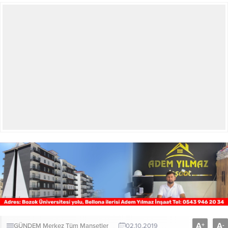
A
A
+
-
GÜNDEM
Merkez
Tüm Manşetler
02.10.2019