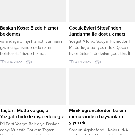
Başkan Köse: Bizde hizmet
Çocuk Evleri Sitesi’nden
beklemez
Jandarma ile dostluk maçı
vatandaşa en iyi hizmeti sunmanın
Yozgat Aile ve Sosyal Hizmetler İl
gayreti içerisinde olduklarını
Müdürlüğü bünyesindeki Çocuk
belirterek, “Bizde hizmet
Evleri Sitesi’nde kalan çocuklar, İl
beklemez.”dedi.
Jandarma Komutanlığı personeliyle
16.04.2022
0
04.01.2025
0
düzenlenen futbol maçında bir
araya geldi. Maç, çocukların
sosyalleşmelerine katkı sağlamak
ve onlara keyifli vakit geçirtmek
amacıyla organize edildi. Hem
Çocuk Evleri Sitesi’nde kalan
çocuklar hem de jandarma
mensupları sahaya çıkarak, sporun
Taştan: Mutlu ve güçlü
Minik öğrencilerden bakım
keyfini...
Yozgat’ı birlikte inşa edeceğiz
merkezindeki hayvanlara
yiyecek
İYİ Parti Yozgat Belediye Başkan
adayı Mustafa Görkem Taştan,
Sorgun Agahefendi ilkokulu 4/A