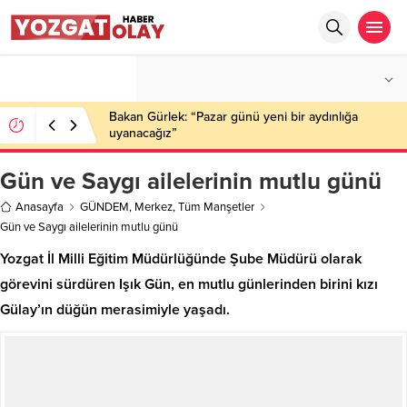
°C
YOZGAT
PARÇALI BULUTLU
Bakan Gürlek: “Pazar günü yeni bir aydınlığa
uyanacağız”
Gün ve Saygı ailelerinin mutlu günü
Anasayfa
GÜNDEM
,
Merkez
,
Tüm Manşetler
Gün ve Saygı ailelerinin mutlu günü
Yozgat İl Milli Eğitim Müdürlüğünde Şube Müdürü olarak
görevini sürdüren Işık Gün, en mutlu günlerinden birini kızı
Gülay’ın düğün merasimiyle yaşadı.