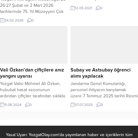
26-27 Şubat ve 2 Mart 2026
12.05.2021
0
tarihlerinde 75. Yıl Müzeyyen Çok
Değerli İlkokulu Spor Salonu’nda
24.02.2026
0
gerçekleştirilecek Ramazan Şenliği
etkinliklerine vatandaşlar davet
edildi. Yediden yetmişe her yaş
grubuna hitap edecek program
kapsamında gelenekten geleceğe
uzanan kültürel etkinlikler, sahne
gösterileri, sürpriz performanslar
ve ailece keyifle vakit
Vali Özkan’dan çiftçilere anız
Subay ve Astsubay öğrenci
geçirilebilecek...
yangını uyarısı
alımı yapılacak
Yozgat Valisi Mehmet Ali Özkan,
Jandarma Genel Komutanlığı,
hububat hasat sezonunun
personel ihtiyacını karşılamak
ardından çiftçiler tarafından sıklıkla
üzere 7 Temmuz 2025 tarihli Resmi
başvurulan anız yakma yönteminin,
Gazete’de duyuru yayımladı. Buna
11.08.2024
0
07.07.2025
0
çevre ve ekonomi üzerinde ciddi
göre, Jandarma ve Sahil Güvenlik
olumsuz etkiler yarattığını
Akademisi (JSGA) Başkanlığı
belirterek uyarılarda bulundu.
bünyesine subay ve astsubay
adayı öğrenci alımı yapılacak. ALIM
DETAYLARI: Jandarma Genel
Yasal Uyarı: YozgatOlay.com'da yayımlanan haber ve içeriklerin tüm