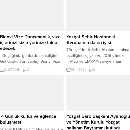
Bienvi Vize Danışmanlık, vize
Yozgat Şehir Hastanesi
işlerinizi sizin yerinize takip
Avrupa’nın da en iyisi
edecek
Türkiye’de ilk Şehir Hastanesi olma
Geçtiğimiz günlerde sahipliğini
özelliğini taşıyan ve 2018 yılında
Gül Coşkun’un yaptığı Bienvi Vize
HIMSS ve EMRAM seviye 7 tam
Danışmanlık Şirketi, Barbaros
dijital hastane olarak görülen
31.07.2018
0
05.11.2021
0
Mahallesi Tunalı Hilmi Caddesi
Yozgat Şehir Hastanesi, HIMSS
Çankaya- Ankara’da hizmete açıldı.
Analytics ekibi tarafından büyük
Bienvi Vize Danışmanlık Şirketi
beğeni ve takdire şayan görülerek
sahibi Coşkun, yaptığı açıklamada,
bu yılda dijitalleşmede Türkiye’de
Avrupa’dan , Asya, Amerika,
ve Avrupa’da en iyi dijital hastane
Avusturalya dahil tüm dünya
seçildi.
ülkelerine vize başvurusu ve vize
işlem takip hizmeti verdiklerini
4 Günlük kültür ve eğlence
Yozgat Baro Başkanı Ayanoğlu
söyledi. Coşkun, Vize işlemlerinde
buluşması
ve Yönetim Kurulu Yozgat
kaliteli...
halkının Bayramını kutladı
Yozgat İl Milli Eğitim Müdürlüğü, 25-