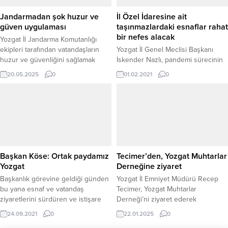
Jandarmadan şok huzur ve
İl Özel İdaresine ait
güven uygulaması
taşınmazlardaki esnaflar rahat
bir nefes alacak
Yozgat İl Jandarma Komutanlığı
ekipleri tarafından vatandaşların
Yozgat İl Genel Meclisi Başkanı
huzur ve güvenliğini sağlamak
İskender Nazlı, pandemi sürecinin
amacıyla geniş çaplı “Şok Huzur ve
sosyal ve ekonomik hayattaki
20.05.2025
0
01.02.2021
0
Güven Uygulaması” gerçekleştirildi.
etkilerini azaltmak için İl Özel
Uygulama kapsamında il genelinde
İdareleri ve bağlı kuruluşların
birçok noktada eş zamanlı
mülkiyetinde veya tasarrufunda
denetimler yapıldı. Toplam 132
olan taşınmazlara ilişkin bir takım
jandarma personelinin görev aldığı
tedbirler aldıklarını belirterek, “Bu
uygulamada, 1716 şahıs ve 725 araç
taşınmazlardan faydalanan
sorgulandı. Yapılan denetimler
esnafların mağdur olmamaları için
sonucunda 5 araç trafikten men...
alacakların taksitlendirilmesi,
Başkan Köse: Ortak paydamız
Tecimer’den, Yozgat Muhtarlar
ertelenmesi ya da tahsilinden
Yozgat
Derneğine ziyaret
vazgeçilmesi yoluna gidildiğini
Başkanlık görevine geldiği günden
Yozgat İl Emniyet Müdürü Recep
söyledi.
bu yana esnaf ve vatandaş
Tecimer, Yozgat Muhtarlar
ziyaretlerini sürdüren ve istişare
Derneği’ni ziyaret ederek
toplantıları düzenleyen Yozgat
muhtarlarla bir araya geldi.
24.09.2021
0
22.01.2025
0
Belediye Başkanı Celal Köse,
Toplantıda, güvenlik ve asayiş ile