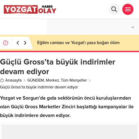
°C
YOZGAT
PARÇALI BULUTLU
Eğitim camiası ve Yozgat’ı yasa boğan ölüm
Güçlü Gross’ta büyük indirimler
devam ediyor
Anasayfa
GÜNDEM
,
Merkez
,
Tüm Manşetler
Güçlü Gross’ta büyük indirimler devam ediyor
Yozgat ve Sorgun’da gıda sektörünün öncü kuruluşlarından
olan Güçlü Gross Marketler Zinciri başlattığı kampanyalar ile
büyük indirimlere devam ediyor.