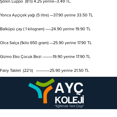
Şölen Luppo (8’li) 4.25 yerine–3.49 TL.
Yonca Ayçiçek yağı (5 litre) —37.90 yerine 33.50 TL
Balküpü çay ( 1 kilogram) —–24.90 yerine 19.90 TL
Olca Salça (1kilo 650 gram) —25.90 yerine 17.90 TL
Gizmo Eko Çocuk Bezi ———19.90 yerine 17.90 TL
Fairy Tablet (22’li) ————25.90 yerine 21.50 TL