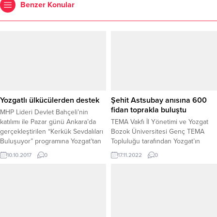
Benzer Konular
Yozgatlı ülkücülerden destek
Şehit Astsubay anısına 600
fidan toprakla buluştu
MHP Lideri Devlet Bahçeli’nin
katılımı ile Pazar günü Ankara’da
TEMA Vakfı İl Yönetimi ve Yozgat
gerçekleştirilen “Kerkük Sevdalıları
Bozok Üniversitesi Genç TEMA
Buluşuyor” programına Yozgat’tan
Topluluğu tarafından Yozgat’ın
çok sayıda ülkücü destek verdi.
Çayıralan ilçesine bağlı Derekemal
10.10.2017
0
17.11.2022
0
köyü kırsalına Şehit Astsubay
Oğuzhan Atalay anısına 600 fidan
dikimi gerçekleştirildi.