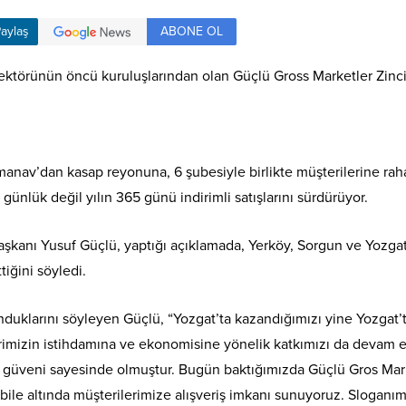
ABONE OL
aylaş
sektörünün öncü kuruluşlarından olan Güçlü Gross Marketler Zinc
manav’dan kasap reyonuna, 6 şubesiyle birlikte müşterilerine rah
 günlük değil yılın 365 günü indirimli satışlarını sürdürüyor.
aşkanı Yusuf Güçlü, yaptığı açıklamada, Yerköy, Sorgun ve Yozga
iğini söyledi.
nduklarını söyleyen Güçlü, “Yozgat’ta kazandığımızı yine Yozgat
hrimizin istihdamına ve ekonomisine yönelik katkımızı da devam
e güveni sayesinde olmuştur. Bugün baktığımızda Güçlü Gros Marke
nın bile altında müşterilerimize alışveriş imkanı sunuyoruz. Slogan