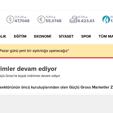
DOLAR
EURO
ALTIN
B
47,7048
55,0748
6.623,43
1
LIK
EĞİTİM
EKONOMİ
SİYASET
SPOR
TÜM M
Pazar günü yeni bir aydınlığa uyanacağız”
rimler devam ediyor
çlü Gross’ta büyük indirimler devam ediyor
 sektörünün öncü kuruluşlarından olan Güçlü Gross Marketler Z