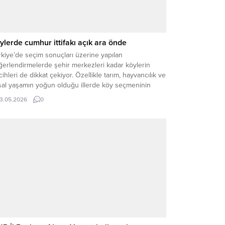
ylerde cumhur ittifakı açık ara önde
kiye’de seçim sonuçları üzerine yapılan
ğerlendirmelerde şehir merkezleri kadar köylerin
cihleri de dikkat çekiyor. Özellikle tarım, hayvancılık ve
rsal yaşamın yoğun olduğu illerde köy seçmeninin
asi eğilimi seçim sonuçlarında önemli rol oynuyor.
13.05.2026
0
ksek Seçim Kurulu’nun (YSK) 2018 Genel Seçim
ileri baz alınarak yapılan değerlendirmede, Yozgat’ta
nızca köylerde kullanılan oylar dikkate...