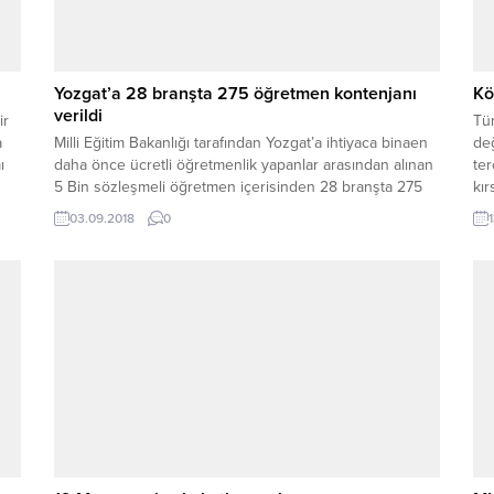
Yozgat’a 28 branşta 275 öğretmen kontenjanı
Kö
verildi
ir
Tür
a
Milli Eğitim Bakanlığı tarafından Yozgat’a ihtiyaca binaen
de
ı
daha önce ücretli öğretmenlik yapanlar arasından alınan
ter
5 Bin sözleşmeli öğretmen içerisinden 28 branşta 275
kı
öğretmen kontenjanı verildi.
siy
03.09.2018
0
Yü
ver
yal