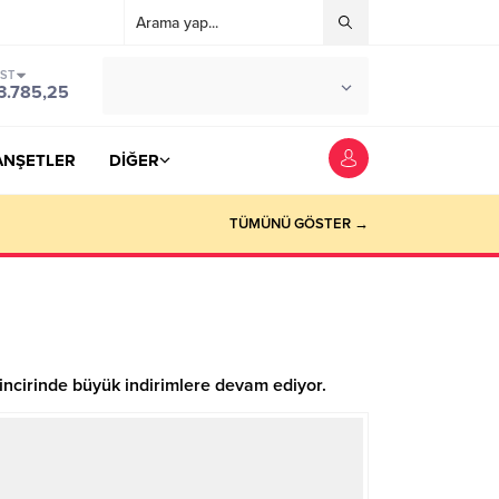
IST
°C
YOZGAT
3.785,25
PARÇALI BULUTLU
ANŞETLER
DİĞER
TÜMÜNÜ GÖSTER →
incirinde büyük indirimlere devam ediyor.