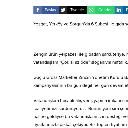
Paylaş
Tweetle
Gönder
P
Yozgat, Yerköy ve Sorgun’da 6 Şubesi ile gıda 
Zengin ürün yelpazesi ile gıdadan şarküteriye, 
vatandaşlara “Çok al az öde” sloganıyla haftalık,
Güçlü Gross Marketler Zinciri Yönetim Kurulu B
kampanyalarının bir gün değil her gün devam ett
Vatandaşlara hesaplı alış veriş yapma imkanı su
faaliyetimizi sürdürüyoruz. Bunun yanı sıra şe
haline geldiyse bu vatandaşlarımızın desteği v
fiyatlarımızla dikkat çekiyor. Biz toptan fiyatı