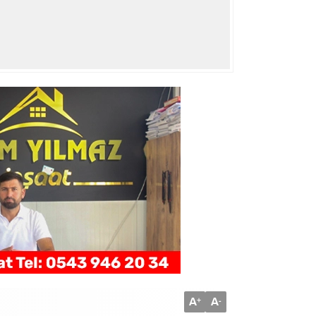
A
A
+
-