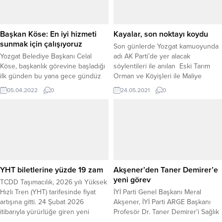
Başkan Köse: En iyi hizmeti
Kayalar, son noktayı koydu
sunmak için çalışıyoruz
Son günlerde Yozgat kamuoyunda
Yozgat Belediye Başkanı Celal
adı AK Parti’de yer alacak
Köse, başkanlık görevine başladığı
söylentileri ile anılan Eski Tarım
ilk günden bu yana gece gündüz
Orman ve Köyişleri ile Maliye
demeden çalıştıklarını belirterek,
Bakanlığı görevini yürüten
05.04.2022
0
24.05.2021
0
Yozgat’a ve vatandaşlara en iyi
hemşehrimiz Lütfullah Kayalar,
hizmeti sunmanın gayreti içerisinde
kendisinin siyasette yer
olduklarını söyledi.
almayacağını ve herhangi bir parti
ile ilgili bir düşüncesinin olmadığını
söyledi.
YHT biletlerine yüzde 19 zam
Akşener’den Taner Demirer’e
yeni görev
TCDD Taşımacılık, 2026 yılı Yüksek
Hızlı Tren (YHT) tarifesinde fiyat
İYİ Parti Genel Başkanı Meral
artışına gitti. 24 Şubat 2026
Akşener, İYİ Parti ARGE Başkanı
itibarıyla yürürlüğe giren yeni
Profesör Dr. Taner Demirer'i Sağlık
düzenleme kapsamında YHT, ana
Politikaları Başkanlığı görevine