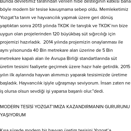
Bunda devletimiz tarafından verilen hibe desteğinin katkısı bana
böyle modern bir tesise kavuşmama sebep oldu. Memleketimiz
Yozgat’ta tarım ve hayvancılık yapmak üzere geri dönüş
yaptıktan sonra 2013 yılında TKDK ile tanıştık ve TKDK’nın bize
uygun olan projelerinden 120 büyükbaş süt sığırcılığı için
projemizi hazırladık. 2014 yılında projemizin onaylanması ile
aynı yılsonunda 40 Bin metrekare alan üzerine de 5 Bin
metrekare kapalı alan ile Avrupa Birliği standartlarında süt
üretim tesisini faaliyete geçirmek üzere hazır hale getirdik. 2015
yılın ilk aylarında hayvan alımımızı yaparak tesisimizde üretime
başladık. Hayvancılık işiyle uğraşmayı seviyorum. İnsan zaten ne
iş olursa olsun sevdiği işi yaparsa başarılı olur.”dedi.
MODERN TESİSİ YOZGAT’IMIZA KAZANDIRMANIN GURURUNU
YAŞIYORUM
Kısa sürede modern bir hayvan üretim tesisini Yozgat’a