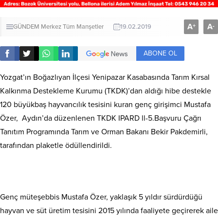
A
A
+
-
GÜNDEM
Merkez
Tüm Manşetler
19.02.2019
ABONE OL
Yozgat’ın Boğazlıyan İlçesi Yenipazar Kasabasında Tarım Kırsal
Kalkınma Destekleme Kurumu (TKDK)’dan aldığı hibe destekle
120 büyükbaş hayvancılık tesisini kuran genç girişimci Mustafa
Özer, Aydın’da düzenlenen TKDK IPARD ll-5.Başvuru Çağrı
Tanıtım Programında Tarım ve Orman Bakanı Bekir Pakdemirli,
tarafından plaketle ödüllendirildi.
Genç müteşebbis Mustafa Özer, yaklaşık 5 yıldır sürdürdüğü
hayvan ve süt üretim tesisini 2015 yılında faaliyete geçirerek aile