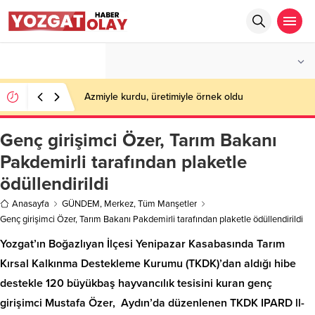
°C
YOZGAT
PARÇALI BULUTLU
Azmiyle kurdu, üretimiyle örnek oldu
Genç girişimci Özer, Tarım Bakanı
Pakdemirli tarafından plaketle
ödüllendirildi
Anasayfa
GÜNDEM
,
Merkez
,
Tüm Manşetler
Genç girişimci Özer, Tarım Bakanı Pakdemirli tarafından plaketle ödüllendirildi
Yozgat’ın Boğazlıyan İlçesi Yenipazar Kasabasında Tarım
Kırsal Kalkınma Destekleme Kurumu (TKDK)’dan aldığı hibe
destekle 120 büyükbaş hayvancılık tesisini kuran genç
girişimci Mustafa Özer, Aydın’da düzenlenen TKDK IPARD ll-