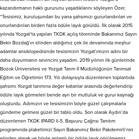
kazandırmanın haklı gururunu yaşadıklarını söyleyen Özer,
“Tesisimiz, kuruluşundan bu yana şahsımızı gururlandırılan ve
onurlandırılan birden fazla ödüle layık görüldü. İlk olarak 2015
yılında Yozgat’ta yapılan TKDK açılış töreninde Bakanımız Sayın
Bekir Bozdağ’ın elinden aldığımız çek ile devamında meşhur
adamlar ansiklopedisinde tesisimizin Yozgat’ımızın adını bir
daha duyurmanın sevincini yaşadım. 2019 yılının ilk günlerinde
Bozok Üniversitesi ve Yozgat Tarım İl Müdürlüğünün Tarımsal
Eğitim ve Öğretimin 173. Yılı dolayısıyla düzenlenen toplantıda
şahsımı Yozgat tarımına değer katanlar arasında değerlendirip
ödüle layık görmeleri bende ayrı bir mutluluk ve gurur kaynağı
oluşturdu. Adımızın ve tesisimizin böyle güzel çalışmalarla
gündeme gelmesi güzel bir tablo oldu. Son olarak Aydın’da
düzenlenen TKDK IPARD ll-5. Başvuru Çağrısı Tanıtım
programında plaketimizi Sayın Bakanımız Bekir Pakdemirli’nin
elinden almak ve böyle anlamlı bir ödüle layık görülmemiz