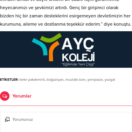
heyecanımızı ve şevkimizi artırdı. Genç bir girişimci olarak
bizden hiç bir zaman desteklerini esirgemeyen devletimizin her
kurumuna, aileme ve dostlarıma teşekkür ederim.” diye konuştu.
ETİKETLER:
bekir pakdemirli
,
boğazlıyan
,
mustafa özer
,
yenipazar
,
yozgat
Yorumlar