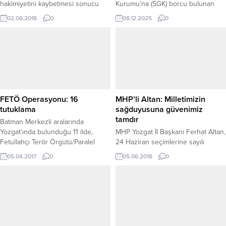
hakimiyetini kaybetmesi sonucu
Kurumu’na (SGK) borcu bulunan
kontrolden çıkan otomobil
vatandaşların gelir ve aylıklarından
02.06.2018
0
08.12.2025
0
şarampole devrildi. Kazada 3 kişi
kesinti yapılmasını öngören
hayatını kaybetti.
maddeleriyle dikkat çekiyor. 1 Ocak
2026’da yürürlüğe girmesi
beklenen düzenleme, özellikle
emekliler arasında soru işaretlerine
neden oldu. Emeklilerle Sınırlı
Değil: Dul-Yetim Aylığı ve İş
Göremezlik Geliri de Kapsamda
FETÖ Operasyonu: 16
MHP’li Altan: Milletimizin
Yasa teklifi, kesintilerin yalnızca
tutuklama
sağduyusuna güvenimiz
emekli...
tamdır
Batman Merkezli aralarında
Yozgat’ında bulunduğu 11 ilde,
MHP Yozgat İl Başkanı Ferhat Altan,
Fetullahçı Terör Örgütü/Paralel
24 Haziran seçimlerine sayılı
Devlet Yapılanması (FETÖ/PDY)
günler kala MHP’nin tüm teşkilatları
05.04.2017
0
05.06.2018
0
soruşturması kapsamında “ByLock”
ile birlikte seçim çalışmalarını
kullandığı tespit edilerek,
yoğun bir şekilde sürdürdüğünü
düzenlenen operasyonda gözaltına
belirterek, “Milletimizin sağ
alınan 16 şüpheli tutuklandı.
duyusuna güvenimiz tamdır”dedi.