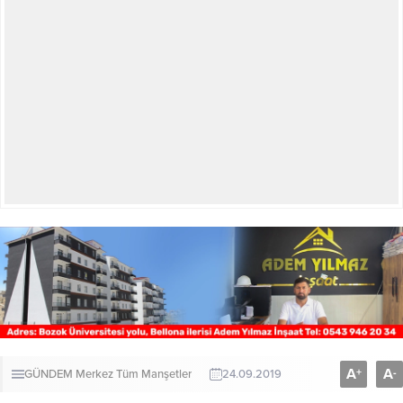
A
A
+
-
GÜNDEM
Merkez
Tüm Manşetler
24.09.2019