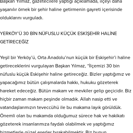
Başkan Yılmaz, gazetecilere yaptığı açıklamada, ilçeyi daha
yaşanılır örnek bir şehir haline getirmenin gayreti içerisinde
olduklarını vurguladı.
YERKÖY’Ü 30 BİN NÜFUSLU KÜÇÜK ESKİŞEHİR HALİNE
GETİRECEĞİZ
Yeşil bir Yerköy’ü, Orta Anadolu’nun küçük bir Eskişehir’i haline
getireceklerini vurgulayan Başkan Yılmaz, “İlçemizi 30 bin
nüfuslu küçük Eskişehir haline getireceğiz. Bizler yaptığımız ve
yapacağımız bütün çalışmalarda hakkı, hukuku gözeterek
hareket edeceğiz. Bütün makam ve mevkiler gelip geçicidir. Biz
hiçbir zaman makam peşinde olmadık. Allah nasip etti ve
vatandaşlarımızın teveccühü ile bu makama layık görüldük.
Önemli olan bu makamda olduğumuz sürece hak ve hakikatı
gözeterek insanlarımıza faydalı olabilmek ve yaptığımız
hizmetlerle güzel eserler bırakabilmektir. Biz bunun