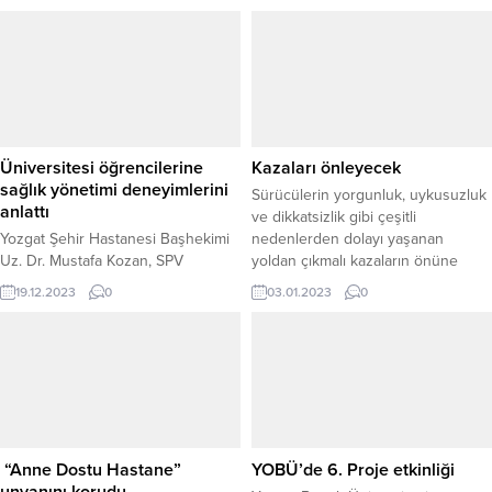
yönelik yeni bir çalışmayı hayata
Başkanı Devlet Bahçeli mitingi
geçirerek; bilgilendirme,
sonrası yoğun katılımlarından dolayı
yönlendirme, psiko-sosyal destek
vatandaşlara teşekkür etti.
hizmetlerini sunmak üzere Adli
Destek ve Mağdur Hizmetleri
Müdürlükleri (ADM) birimini kurdu.
Üniversitesi öğrencilerine
Kazaları önleyecek
sağlık yönetimi deneyimlerini
Sürücülerin yorgunluk, uykusuzluk
anlattı
ve dikkatsizlik gibi çeşitli
Yozgat Şehir Hastanesi Başhekimi
nedenlerden dolayı yaşanan
Uz. Dr. Mustafa Kozan, SPV
yoldan çıkmalı kazaların önüne
(Sağlıkta Performans ve
geçmek amacıyla Yozgat
19.12.2023
0
03.01.2023
0
Değerlendirme) Direktörü Utku
karayolunda sarsma bandı
Çağatay Dinler ve İSS (İş Sağlığı ve
uygulaması başlatıldı.
Güvenliği) Yozgat İşletme Müdürü
Özlem Altın, Bozok Üniversitesi
İktisadi ve İdari Bilimler Fakültesi
konferans salonunda
gerçekleştirilen etkinlikte
öğrencilere deneyimlerini
“Anne Dostu Hastane”
YOBÜ’de 6. Proje etkinliği
aktardılar.
unvanını korudu