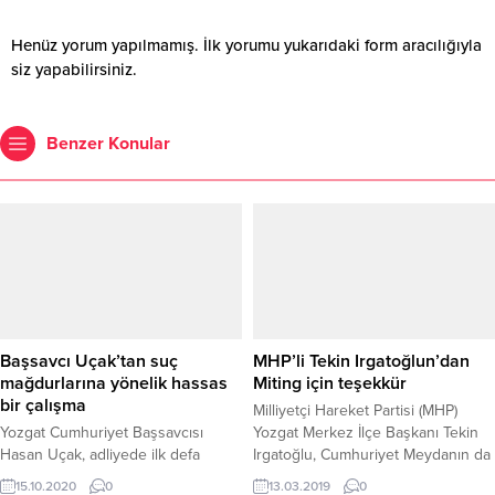
Henüz yorum yapılmamış. İlk yorumu yukarıdaki form aracılığıyla
siz yapabilirsiniz.
Benzer Konular
Başsavcı Uçak’tan suç
MHP’li Tekin Irgatoğlun’dan
mağdurlarına yönelik hassas
Miting için teşekkür
bir çalışma
Milliyetçi Hareket Partisi (MHP)
Yozgat Cumhuriyet Başsavcısı
Yozgat Merkez İlçe Başkanı Tekin
Hasan Uçak, adliyede ilk defa
Irgatoğlu, Cumhuriyet Meydanın da
uygulanacak olan suç mağdurlarına
halka hitap eden MHP Genel
15.10.2020
0
13.03.2019
0