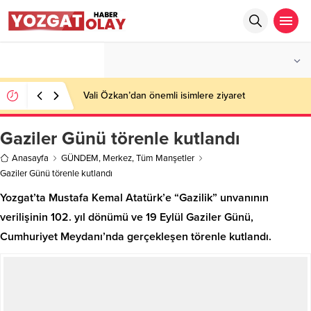
°C
YOZGAT
AZ BULUTLU
Vali Özkan’dan önemli isimlere ziyaret
Gaziler Günü törenle kutlandı
Anasayfa
GÜNDEM
,
Merkez
,
Tüm Manşetler
Gaziler Günü törenle kutlandı
Yozgat’ta Mustafa Kemal Atatürk’e “Gazilik” unvanının
verilişinin 102. yıl dönümü ve 19 Eylül Gaziler Günü,
Cumhuriyet Meydanı’nda gerçekleşen törenle kutlandı.