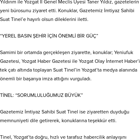
Yıldırım ile Yozgat İl Genel Meclis Üyesi Taner Yıldız, gazetelerin
yeni bürosunu ziyaret etti. Konuklar, Gazetemiz İmtiyaz Sahibi
Suat Tinel’e hayırlı olsun dileklerini iletti.
“YEREL BASIN ŞEHİR İÇİN ÖNEMLİ BİR GÜÇ”
Samimi bir ortamda gerçekleşen ziyarette, konuklar; Yeniufuk
Gazetesi, Yozgat Haber Gazetesi ile Yozgat Olay İnternet Haber’i
tek çatı altında toplayan Suat Tinel’in Yozgat’ta medya alanında
önemli bir başarıya imza attığını vurguladı.
TİNEL: “SORUMLULUĞUMUZ BÜYÜK”
Gazetemiz İmtiyaz Sahibi Suat Tinel ise ziyaretten duyduğu
memnuniyeti dile getirerek, konuklarına teşekkür etti.
Tinel, Yozgat’ta doğru, hızlı ve tarafsız habercilik anlayışını