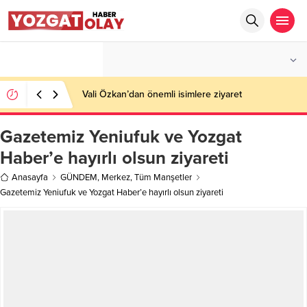
°C
YOZGAT
AZ BULUTLU
Vali Özkan’dan önemli isimlere ziyaret
Gazetemiz Yeniufuk ve Yozgat
Haber’e hayırlı olsun ziyareti
Anasayfa
GÜNDEM
,
Merkez
,
Tüm Manşetler
Gazetemiz Yeniufuk ve Yozgat Haber’e hayırlı olsun ziyareti