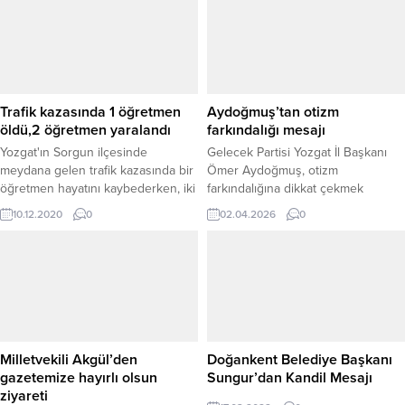
Trafik kazasında 1 öğretmen
Aydoğmuş’tan otizm
öldü,2 öğretmen yaralandı
farkındalığı mesajı
Yozgat'ın Sorgun ilçesinde
Gelecek Partisi Yozgat İl Başkanı
meydana gelen trafik kazasında bir
Ömer Aydoğmuş, otizm
öğretmen hayatını kaybederken, iki
farkındalığına dikkat çekmek
öğretmen de yaralandı.
amacıyla bir mesaj yayımladı.
10.12.2020
0
02.04.2026
0
Aydoğmuş, otizmin bir eksiklik
değil, farklı bir yaşam biçimi
olduğunu vurgulayarak toplumda
bilinç düzeyinin artırılması
gerektiğini ifade etti. Otizmli
bireylerin dünyayı farklı algıladığını
belirten Aydoğmuş, bu farklılığın bir
zenginlik olarak görülmesi
Milletvekili Akgül’den
Doğankent Belediye Başkanı
gerektiğini söyledi. “Otizm bir...
gazetemize hayırlı olsun
Sungur’dan Kandil Mesajı
ziyareti