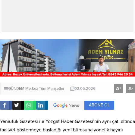
A
A
+
-
GÜNDEM
Merkez
Tüm Manşetler
02.06.2026
ABONE OL
Yeniufuk Gazetesi ile Yozgat Haber Gazetesi’nin aynı çatı altında
faaliyet göstermeye başladığı yeni bürosuna yönelik hayırlı