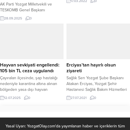
17.03.2022
0
AK Parti Yozgat Milletvekili ve
TESKOMB Genel Başkanı
Abdulkadir Akgül, gazetemizin
28.09.2025
0
imtiyaz sahipliğinde yaşanan
değişimin ardından Gazetemiz
YeniUfuk’u ziyaret ederek hayırlı
olsun dileklerinde bulundu. ÇOK
SAYIDA İSİMDEN DESTEK ZİYARETİ
Gazetemizin imtiyaz sahipliğini Suat
Tinel’in devralmasının ardından;
siyaset, iş dünyası, kamu kurumları
Hayvan sevkiyati engellendi:
Erciyas’tan hayırlı olsun
ve sivil toplum kuruluşlarından
105 bin TL ceza uygulandı
ziyareti
birçok isim Yeni Ufuk’a
Çayıralan ilçesinde, şap hastalığı
Sağlık Sen Yozgat Şube Başkanı
ziyaretlerde...
nedeniyle karantina altına alınan
Atakan Erciyas, Yozgat Şehir
bölgeden yasa dışı hayvan
Hastanesi Sağlık Bakım Hizmetleri
sevkiyatı engellendi. İlçe Jandarma
Müdürü Elif Tinel, Başhekim
12.07.2025
0
27.07.2021
0
Komutanlığı ve İlçe Tarım
Yardımcısı Dr. M Akif Karaarslan,
Müdürlüğü ekiplerinin ortaklaşa
İdari ve Mali İşler Müdür Yardımcısı
gerçekleştirdiği yol kontrolü
Hasan Arslan ve İl Sağlık
sırasında, karantinaya rağmen
Müdürlüğü’nde uzman olarak
büyükbaş hayvan sevki yapmaya
göreve başlayan Filiz Kabayel’i,
Yasal Uyarı: YozgatOlay.com'da yayımlanan haber ve içeriklerin tüm