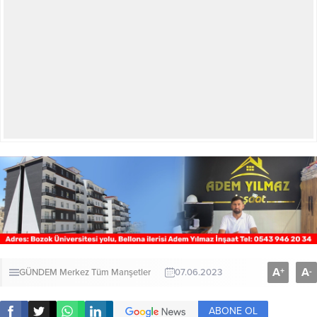
A
A
+
-
GÜNDEM
Merkez
Tüm Manşetler
07.06.2023
ABONE OL