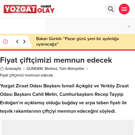
°C
YOZGAT
PARÇALI BULUTLU
Bakan Gürlek: “Pazar günü yeni bir aydınlığa
uyanacağız”
Fiyat çiftçimizi memnun edecek
Anasayfa
GÜNDEM
,
Merkez
,
Tüm Manşetler
Fiyat çiftçimizi memnun edecek
Yozgat Ziraat Odası Başkanı İsmail Açıkgöz ve Yerköy Ziraat
Odası Başkanı Cahit Metin, Cumhurbaşkanı Recep Tayyip
Erdoğan’ın açıklamış olduğu buğday ve arpa taban fiyatı ile
teşvik rakamlarının çiftçiyi memnun edeceğini söyledi.