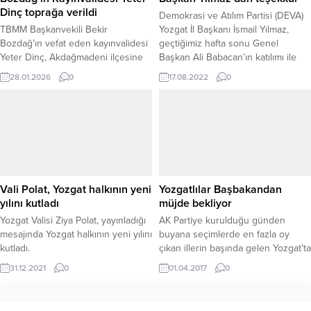
vurguladı....
Dinç toprağa verildi
Demokrasi ve Atılım Partisi (DEVA)
TBMM Başkanvekili Bekir
Yozgat İl Başkanı İsmail Yılmaz,
Bozdağ’ın vefat eden kayınvalidesi
geçtiğimiz hafta sonu Genel
Yeter Dinç, Akdağmadeni ilçesine
Başkan Ali Babacan’ın katılımı ile
bağlı Dolak Köyü’nde öğle
gerçekleşen Yozgat mitingini
28.01.2026
0
17.08.2022
0
namazının ardından kılınan cenaze
yoğun bir katılımla
namazı sonrası dualarla son
gerçekleştirdiklerini belirterek,
yolculuğuna uğurlandı. Merhume
Yozgat halkına ve uzaktan yakından
Yeter Dinç için düzenlenen cenaze
katılan herkese teşekkür etti.
törenine; TBMM Başkanvekili Bekir
Bozdağ’ın yanı sıra Yozgat Valisi
Mehmet Ali Özkan, AK Parti Yozgat
Milletvekili ve TESKOMB Genel...
Vali Polat, Yozgat halkının yeni
Yozgatlılar Başbakandan
yılını kutladı
müjde bekliyor
Yozgat Valisi Ziya Polat, yayınladığı
AK Partiye kurulduğu günden
mesajında Yozgat halkının yeni yılını
buyana seçimlerde en fazla oy
kutladı.
çıkan illerin başında gelen Yozgat’ta
vatandaşlar 4 Nisan Salı günü
31.12.2021
0
01.04.2017
0
Yozgat’a gelecek olan Başbakan
Binali Yıldırım’dan müjde bekliyor.