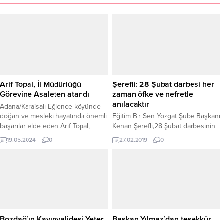
Arif Topal, İl Müdürlüğü
Şerefli: 28 Şubat darbesi her
Görevine Asaleten atandı
zaman öfke ve nefretle
anılacaktır
Adana/Karaisalı Eğlence köyünde
doğan ve mesleki hayatında önemli
Eğitim Bir Sen Yozgat Şube Başkanı
başarılar elde eden Arif Topal,
Kenan Şerefli,28 Şubat darbesinin
geçtiğimiz yılsonunda Yozgat Aile
her zaman öfke ve nefretle
19.05.2024
0
27.02.2019
0
ve Sosyal Hizmetler İl Müdürlüğü
anılacağını söyledi. Eğitim Bir Sen
görevine vekaleten atanmıştı.
Yozgat Şube Başkanı Kenan Şerefli,
yaptığı açıklamada; bir askeri
vesayet kurumu olan Milli Güvenlik
Kurulu’nun, 28 Şubat 1997’de aldığı
muhtıra niteliğindeki kararları
Refah-Yol hükümetine imzalaması
ve uygulaması için dayattığını
Bozdağ’ın Kayınvalidesi Yeter
Başkan Yılmaz’dan teşekkür